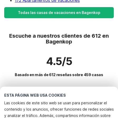
172 Apartamentos de vacaciones
Todas las casas de vacaciones en Bagenkop
Escuche a nuestros clientes de 612 en
Bagenkop
4.5/5
Basado en más de 612 reseñas sobre 459 casas
Destinos más populares para vacaciones
ESTA PÁGINA WEB USA COOKIES
Las cookies de este sitio web se usan para personalizar el
Ciudades con los mejores servicios para vacaciones
contenido y los anuncios, ofrecer funciones de redes sociales
Casa de vacaciones junto al mar bagenkop
y analizar el tráfico. Además, compartimos información sobre
Servicios populares para vacaciones en Bagenkop