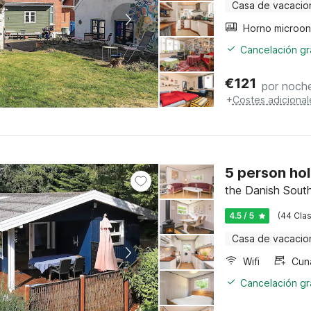
Casa de vacacio
Cancelación gra
€
121
por noch
+
Costes adicional
5 person ho
the Danish Sout
4.5 / 5
(44 Clas
Casa de vacacio
Wifi
Cun
Cancelación gra