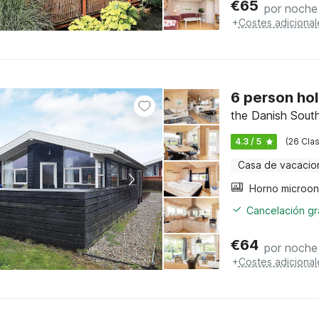
€
65
por noche
+
Costes adicional
6 person ho
the Danish Sout
4.3 / 5
(26 Clas
Casa de vacacio
Horno microo
Cancelación gra
€
64
por noche
+
Costes adicional