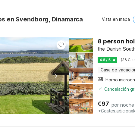
os en Svendborg, Dinamarca
Vista en mapa
8 person ho
the Danish Sout
4.6 / 5
(36 Clas
Casa de vacacio
Cancelación gra
€
97
por noche
+
Costes adicional