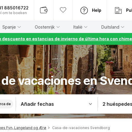
31 885016722
Help
Pu
l om te boeken
Spanje
Oostenrijk
Italië
Duitsland
 descuento en estancias de invierno de última hora con chime
 de vacaciones en Sven
Añadir fechas
2 huéspede
rca de
es Fyn, Langeland og Ærø
Casa-de-vacaciones Svendborg