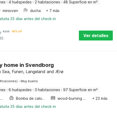
nes
·
4 huéspedes
·
2 habitaciones
·
48 Superficie en m²
minioven
ducha
+ 7 más
tuita 35 días antes del check-in
e
€
205
46% off
Ver detalles
es
ay home in Svendborg
h Sea, Funen, Langeland and Ærø
·
ificaciones)
Muy bueno
nes
·
6 huéspedes
·
3 habitaciones
·
97 Superficie en m²
Meerblick/Seeblick
Bomba de calor aire-aire
wood-burning stove
+ 23 más
tuita 35 días antes del check-in