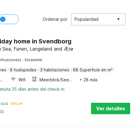
Ordenar por
Popularidad
liday home in Svendborg
h Sea, Funen, Langeland and Ærø
·
ificaciones)
Excelente
nes
·
8 huéspedes
·
3 habitaciones
·
88 Superficie en m²
Horno microondas
Wifi
Meerblick/Seeblick
+ 28 más
tuita 35 días antes del check-in
€
213
56% off
Ver detalles
es