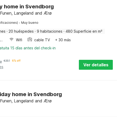
ay home in Svendborg
 Funen, Langeland and Ærø
·
ificaciones)
Muy bueno
nes
·
20 huéspedes
·
9 habitaciones
·
480 Superficie en m²
Horno microondas
Wifi
cable TV
+ 30 más
tuita 15 días antes del check-in
e
€
351
6% off
Ver detalles
es
liday home in Svendborg
 Funen, Langeland and Ærø