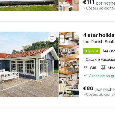
€
111
por noch
+
Costes adicional
4 star holid
the Danish Sout
3.6 / 5
(44 Clas
Casa de vacacio
Wifi
Cancelación gra
€
80
por noche
+
Costes adicional