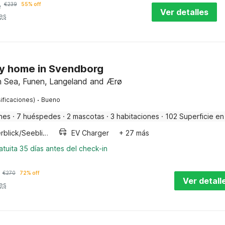
e
€
239
55% off
Ver detalles
es
ay home in Svendborg
h Sea, Funen, Langeland and Ærø
·
ificaciones)
Bueno
nes
·
7 huéspedes
·
2 mascotas
·
3 habitaciones
·
102 Superficie en
Meerblick/Seeblick
EV Charger
+ 27 más
tuita 35 días antes del check-in
€
270
72% off
Ver detall
es