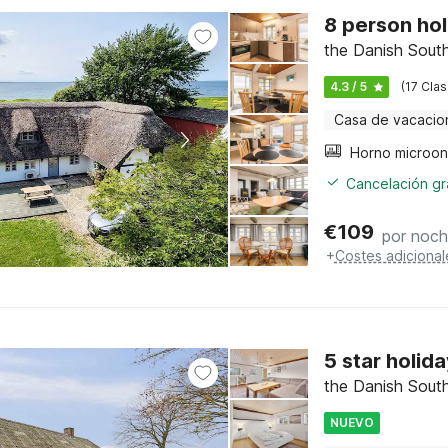
8 person ho
the Danish Sout
4.3 / 5
(17 Clas
Casa de vacacio
Horno microo
Cancelación gra
€
109
por noc
+
Costes adicional
5 star holid
the Danish Sout
NUEVO