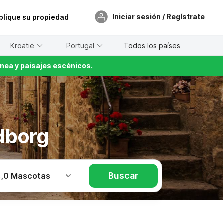
Iniciar sesión / Regístrate
blique su propiedad
Kroatië
Portugal
Todos los países
nea y paisajes escénicos.
dborg
Buscar
s
,
0 Mascotas