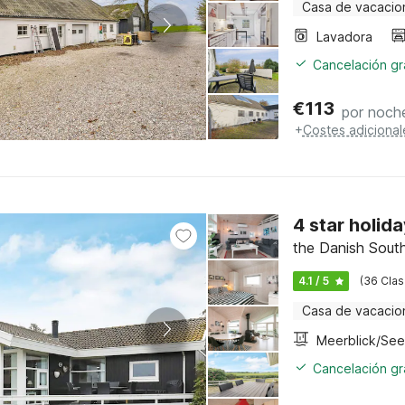
Casa de vacacio
Lavadora
Cancelación gra
€
113
por noch
+
Costes adicional
4 star holid
the Danish Sout
4.1 / 5
(36 Clas
Casa de vacacio
Cancelación gra