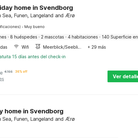
liday home in Svendborg
h Sea, Funen, Langeland and Ærø
·
ificaciones)
Muy bueno
nes
·
8 huéspedes
·
2 mascotas
·
4 habitaciones
·
140 Superficie en
ndas
Wifi
Meerblick/Seeblick
+ 29 más
tuita 15 días antes del check-in
he
€
166
36% off
Ver detall
es
ay home in Svendborg
h Sea, Funen, Langeland and Ærø