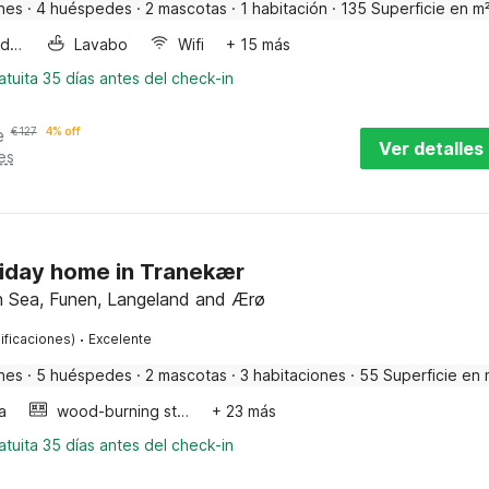
nes
·
4 huéspedes
·
2 mascotas
·
1 habitación
·
135 Superficie en m
Horno microondas
Lavabo
Wifi
+ 15 más
tuita 35 días antes del check-in
e
€
127
4% off
Ver detalles
es
liday home in Tranekær
h Sea, Funen, Langeland and Ærø
·
ificaciones)
Excelente
nes
·
5 huéspedes
·
2 mascotas
·
3 habitaciones
·
55 Superficie en 
a
wood-burning stove
+ 23 más
tuita 35 días antes del check-in