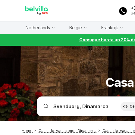
WIZARD MEMBER
+
Be
Netherlands
België
Frankrijk
Consigue hasta un 20% de
Casa
Ce
Home
Casa-de-vacaciones Dinamarca
Casa-de-vacacion