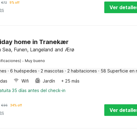
€
72
9% off
Ver detalle
es
liday home in Tranekær
h Sea, Funen, Langeland and Ærø
·
ificaciones)
Muy bueno
nes
·
6 huéspedes
·
2 mascotas
·
2 habitaciones
·
58 Superficie en 
ndas
Wifi
Jardín
+ 25 más
tuita 35 días antes del check-in
€
96
34% off
Ver detalle
es