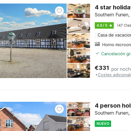
4 star holid
Southern Funen,
4.3 / 5
(47 Clas
Casa de vacacio
Cancelación gra
€
331
por noch
+
Costes adicional
4 person ho
Southern Funen,
NUEVO