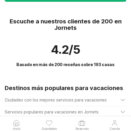
Escuche a nuestros clientes de 200 en
Jornets
4.2/5
Basado en más de 200 reseñas sobre 193 casas
Destinos más populares para vacaciones
Ciudades con los mejores servicios para vacaciones
Casa de vacaciones con jardín oosterend-terschelling
Servicios populares para vacaciones en Jornets
Alquileres vacacionales para familias con niños jornets
Alquileres vacacionales para familias con niños
Ciudades populares para vacaciones en Cataluna
Alquileres vacacionales para familias con niños san-lorenzo-de-
Casa de vacaciones con piscina
Inicio
Guardados
Reservas
Cuenta
cardessar