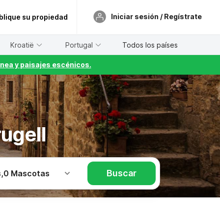
Iniciar sesión / Regístrate
blique su propiedad
Kroatië
Portugal
Todos los países
nea y paisajes escénicos.
ugell
Buscar
s
,
0 Mascotas