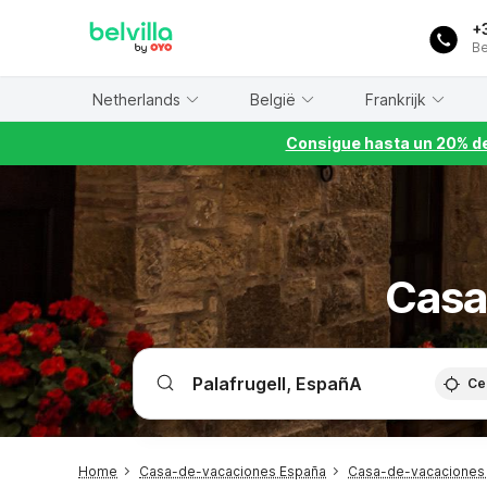
WIZARD MEMBER
+
Be
Netherlands
België
Frankrijk
Consigue hasta un 20% de
Casa
Ce
Home
Casa-de-vacaciones España
Casa-de-vacaciones 