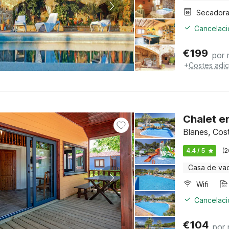
Secador
Cancelació
€
199
por
+
Costes adic
Chalet en
Blanes, Cos
4.4 / 5
(2
Casa de va
Wifi
Cancelació
€
104
por