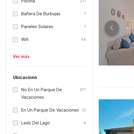
Piscina
211
Bañera De Burbujas
1
Paneles Solares
1
Wifi
44
Ver más
Ubicacinnn
No En Un Parque De
371
Vacaciones
En Un Parque De Vacaciones
12
Lado Del Lago
4