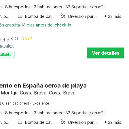
o
·
8 huéspedes
·
3 habitaciones
·
82 Superficie en m²
Smoking Allowed
Bomba de calor aire-aire
Diversión para niños
+ 23 más
n gratuita 14 días antes del check-in
oche
€
108
49% off
ionales
Ver detalles
ailable
nto en España cerca de playa
e Montgrí, Costa Brava, Costa Brava
·
2 Clasificaciones)
Excelente
o
·
8 huéspedes
·
3 habitaciones
·
82 Superficie en m²
Smoking Allowed
Bomba de calor aire-aire
Diversión para niños
+ 22 más