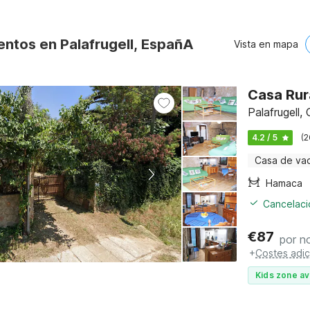
entos en Palafrugell, EspañA
Vista en mapa
Casa Rur
Palafrugell,
4.2 / 5
(2
Casa de va
Hamaca
Cancelació
€
87
por n
+
Costes adic
Kids zone av