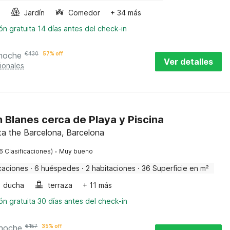
a
Jardín
Comedor
+ 34 más
n gratuita 14 días antes del check-in
 noche
€
430
57% off
Ver detalles
ionales
 Blanes cerca de Playa y Piscina
ta the Barcelona, Barcelona
·
6 Clasificaciones)
Muy bueno
caciones
·
6 huéspedes
·
2 habitaciones
·
36 Superficie en m²
ducha
terraza
+ 11 más
n gratuita 30 días antes del check-in
 noche
€
157
35% off