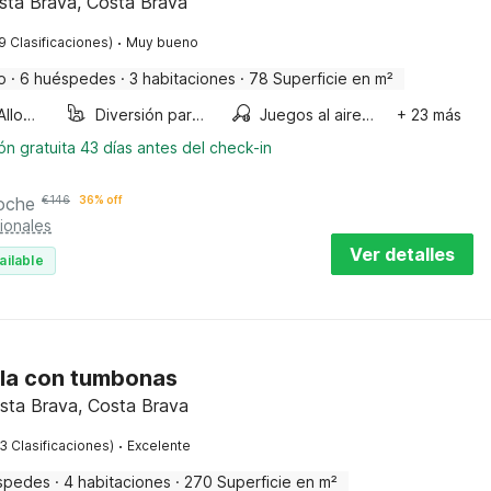
osta Brava, Costa Brava
·
9 Clasificaciones)
Muy bueno
o
·
6 huéspedes
·
3 habitaciones
·
78 Superficie en m²
Smoking Allowed
Diversión para niños
Juegos al aire libre
+ 23 más
n gratuita 43 días antes del check-in
oche
€
146
36% off
ionales
Ver detalles
ailable
illa con tumbonas
sta Brava, Costa Brava
·
3 Clasificaciones)
Excelente
spedes
·
4 habitaciones
·
270 Superficie en m²