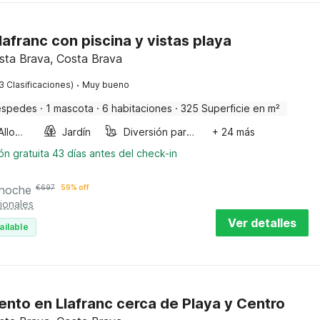
Llafranc con piscina y vistas playa
osta Brava, Costa Brava
·
3 Clasificaciones)
Muy bueno
éspedes
·
1 mascota
·
6 habitaciones
·
325 Superficie en m²
Smoking Allowed
Jardín
Diversión para niños
+ 24 más
n gratuita 43 días antes del check-in
 noche
€
697
59% off
ionales
Ver detalles
ailable
nto en Llafranc cerca de Playa y Centro