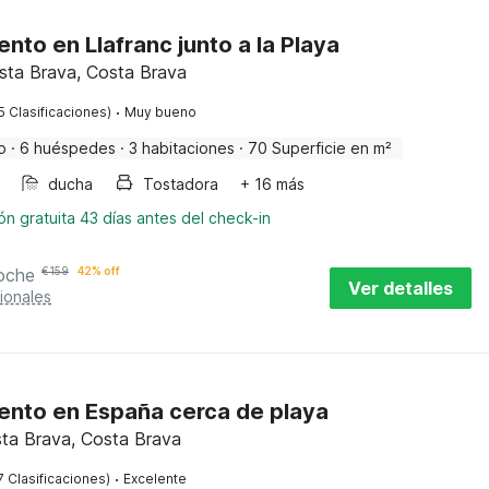
nto en Llafranc junto a la Playa
osta Brava, Costa Brava
·
5 Clasificaciones)
Muy bueno
o
·
6 huéspedes
·
3 habitaciones
·
70 Superficie en m²
ducha
Tostadora
+ 16 más
n gratuita 43 días antes del check-in
oche
€
159
42% off
Ver detalles
ionales
nto en España cerca de playa
osta Brava, Costa Brava
·
7 Clasificaciones)
Excelente