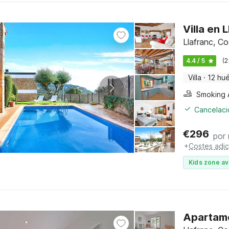
Villa en 
Llafranc, C
4.4 / 5
(2
Villa
·
12 hu
Cancelació
€
296
por
+
Costes adic
Kids zone av
Apartame