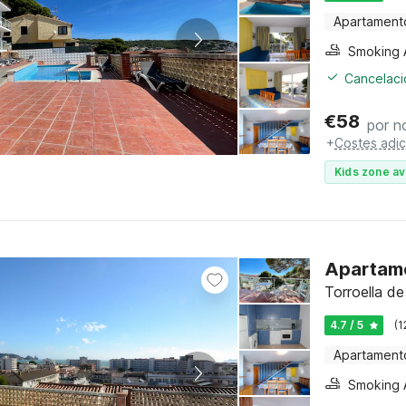
Apartament
Cancelació
€
58
por n
+
Costes adic
Kids zone av
Apartame
Torroella d
4.7 / 5
(1
Apartament