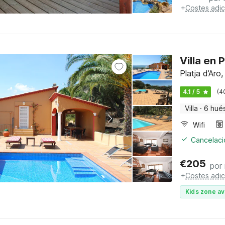
+
Costes adic
Villa en 
Platja d’Aro
4.1 / 5
(4
Villa
·
6 hué
Wifi
Cancelació
€
205
por
+
Costes adic
Kids zone av