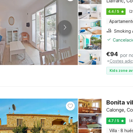
Llafranc, C
4.4 / 5
(2
Apartament
Cancelació
€
94
por n
+
Costes adic
Kids zone av
Bonita v
Calonge, Co
4.7 / 5
(4
Villa
·
8 hué