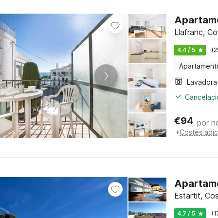
Apartame
Llafranc, C
4.4 / 5
(2
Apartament
Lavadora
Cancelació
€
94
por n
+
Costes adic
Apartame
Estartit, C
4.7 / 5
(1