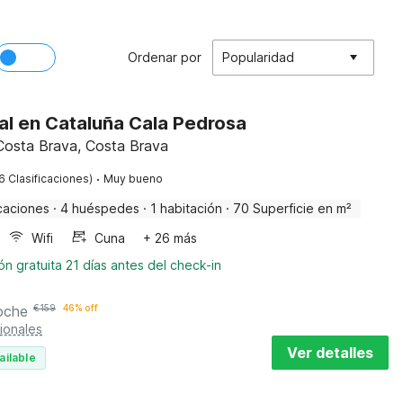
Ordenar por
Popularidad
al en Cataluña Cala Pedrosa
 Costa Brava, Costa Brava
·
6 Clasificaciones)
Muy bueno
caciones
·
4 huéspedes
·
1 habitación
·
70 Superficie en m²
Wifi
Cuna
+ 26 más
n gratuita 21 días antes del check-in
oche
€
159
46% off
ionales
Ver detalles
ailable