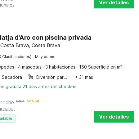
Ver detalles
ionales
Platja d'Aro con piscina privada
, Costa Brava, Costa Brava
·
0 Clasificaciones)
Muy bueno
spedes
·
4 mascotas
·
3 habitaciones
·
150 Superficie en m²
Secadora
Diversión para niños
+ 31 más
n gratuita 21 días antes del check-in
 noche
€
404
50% off
ionales
Ver detalles
ailable