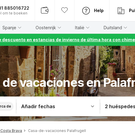
31 885016722
Help
Pu
l om te boeken
Spanje
Oostenrijk
Italië
Duitsland
 descuento en estancias de invierno de última hora con chime
 de vacaciones en Palafr
Añadir fechas
2 huéspede
rca de
Costa Brava
Casa-de-vacaciones Palafrugell