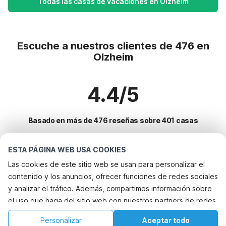
Todas las casas de vacaciones en Olzheim
Escuche a nuestros clientes de 476 en
Olzheim
4.4/5
Basado en más de 476 reseñas sobre 401 casas
ESTA PÁGINA WEB USA COOKIES
Destinos más populares para vacaciones
Las cookies de este sitio web se usan para personalizar el
contenido y los anuncios, ofrecer funciones de redes sociales
Ciudades con los mejores servicios para vacaciones
y analizar el tráfico. Además, compartimos información sobre
Alquileres vacacionales para familias con niños olzheim
el uso que haga del sitio web con nuestros partners de redes
Servicios populares para vacaciones en Olzheim
Casa de vacaciones con piscina la-redondela
sociales, publicidad y análisis web, quienes pueden
Alquileres vacacionales para familias con niños
Personalizar
Aceptar todo
Ciudades populares para vacaciones en Extremadura
combinarla con otra información que les haya proporcionado
Casa de vacaciones en parque de atracciones herrera-de-alcantara