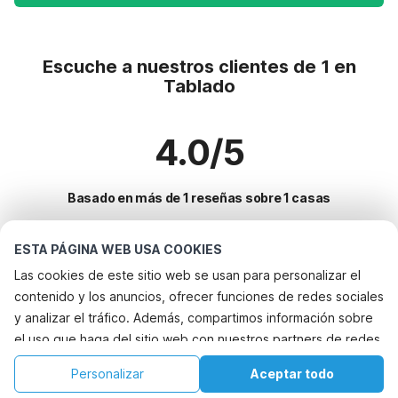
Escuche a nuestros clientes de 1 en
Tablado
4.0/5
Basado en más de 1 reseñas sobre 1 casas
ESTA PÁGINA WEB USA COOKIES
Destinos más populares para vacaciones
Las cookies de este sitio web se usan para personalizar el
contenido y los anuncios, ofrecer funciones de redes sociales
Ciudades con los mejores servicios para vacaciones
y analizar el tráfico. Además, compartimos información sobre
Alquileres vacacionales para familias con niños olzheim
el uso que haga del sitio web con nuestros partners de redes
Servicios populares para vacaciones en Tablado
Casa de vacaciones con piscina la-redondela
sociales, publicidad y análisis web, quienes pueden
Casa de campo de vacaciones
Personalizar
Aceptar todo
Ciudades populares para vacaciones en Extremadura
combinarla con otra información que les haya proporcionado
Casa de vacaciones en parque de atracciones herrera-de-alcantara
Casa de vacaciones junto al mar
Inicio
Lista de deseos
Reservas
Cuenta