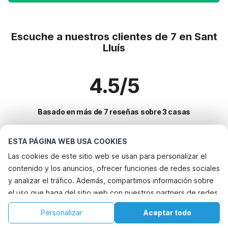
Escuche a nuestros clientes de 7 en Sant
Lluís
4.5/5
Basado en más de 7 reseñas sobre 3 casas
ESTA PÁGINA WEB USA COOKIES
Destinos más populares para vacaciones
Las cookies de este sitio web se usan para personalizar el
contenido y los anuncios, ofrecer funciones de redes sociales
Ciudades con los mejores servicios para vacaciones
y analizar el tráfico. Además, compartimos información sobre
Alquileres vacacionales para familias con niños santa-gertrudis-de-
el uso que haga del sitio web con nuestros partners de redes
Servicios populares para vacaciones en Sant-lluis
fruitera
sociales, publicidad y análisis web, quienes pueden
Alquileres vacacionales para familias con niños formentera
Alquileres vacacionales para familias con niños
Personalizar
Aceptar todo
Ciudades populares para vacaciones en Formentera
combinarla con otra información que les haya proporcionado
Alquileres vacacionales para familias con niños sant-rafel
Casa de vacaciones con piscina
Inicio
Lista de deseos
Reservas
Cuenta