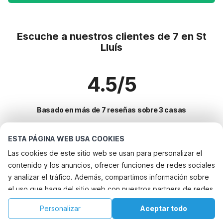
Escuche a nuestros clientes de 7 en St
Lluís
4.5/5
Basado en más de 7 reseñas sobre 3 casas
ESTA PÁGINA WEB USA COOKIES
Destinos más populares para vacaciones
Las cookies de este sitio web se usan para personalizar el
contenido y los anuncios, ofrecer funciones de redes sociales
Ciudades con los mejores servicios para vacaciones
y analizar el tráfico. Además, compartimos información sobre
Alquileres vacacionales para familias con niños santa-gertrudis-de-
el uso que haga del sitio web con nuestros partners de redes
Servicios populares para vacaciones en St-lluis
fruitera
sociales, publicidad y análisis web, quienes pueden
Alquileres vacacionales para familias con niños formentera
Casa de vacaciones con piscina
Personalizar
Aceptar todo
Ciudades populares para vacaciones en Formentera
combinarla con otra información que les haya proporcionado
Alquileres vacacionales para familias con niños sant-rafel
Alquileres vacacionales para familias con niños
Inicio
Lista de deseos
Reservas
Cuenta