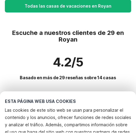
Todas las casas de vacaciones en Royan
Escuche a nuestros clientes de 29 en
Royan
4.2/5
Basado en más de 29 reseñas sobre 14 casas
Destinos más populares para vacaciones
ESTA PÁGINA WEB USA COOKIES
Las cookies de este sitio web se usan para personalizar el
Ciudades con los mejores servicios para vacaciones
contenido y los anuncios, ofrecer funciones de redes sociales
Vacaciones con perro - Alquileres vacacionales que aceptan
y analizar el tráfico. Además, compartimos información sobre
Servicios populares para vacaciones en Royan
mascotas loix
el uso que haga del sitio web con nuestros partners de redes
Vacaciones con perro - Alquileres vacacionales que aceptan