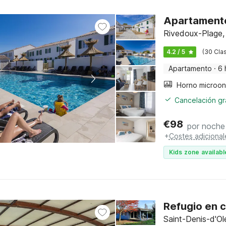
Apartamento 
Rivedoux-Plage,
4.2 / 5
(30 Clas
Apartamento
·
6 
Cancelación gra
€
98
por noche
+
Costes adicional
Kids zone availabl
Refugio en 
Saint-Denis-d'Ol