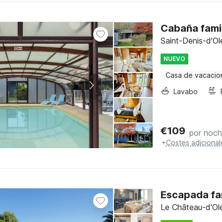
Cabaña famil
Saint-Denis-d'Ol
NUEVO
Casa de vacacio
Lavabo
€
109
por noc
+
Costes adicional
Escapada fa
Le Château-d'Olé