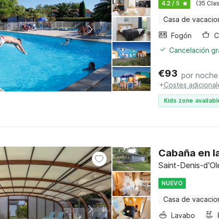
4.2 / 5
(35 Clas
Casa de vacacio
Fogón
C
Cancelación gra
€
93
por noche
+
Costes adicional
Kids zone availabl
Cabaña en la
Saint-Denis-d'Ol
NUEVO
Casa de vacacio
Lavabo