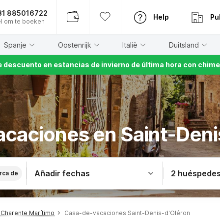
31 885016722
Help
Pu
l om te boeken
Spanje
Oostenrijk
Italië
Duitsland
 descuento en estancias de invierno de última hora con chime
acaciones en Saint-Deni
Añadir fechas
2 huéspede
rca de
Charente Marítimo
Casa-de-vacaciones Saint-Denis-d'Oléron