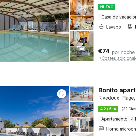
NUEVO
Casa de vacacio
Lavabo
€
74
por noche
+
Costes adicional
Bonito apart
Rivedoux-Plage,
4.2 / 5
(32 Clas
Apartamento
·
4 