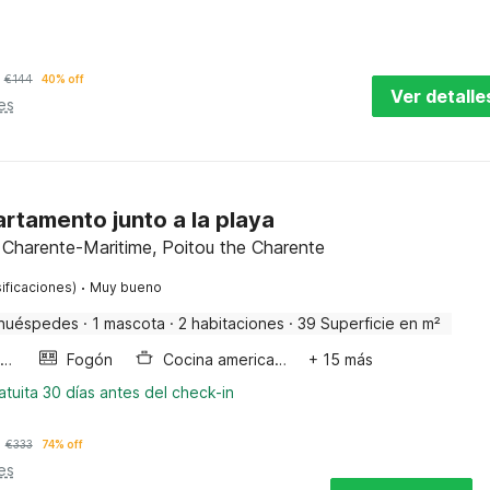
€
144
40% off
Ver detalle
es
rtamento junto a la playa
 Charente-Maritime, Poitou the Charente
·
ificaciones)
Muy bueno
huéspedes
·
1 mascota
·
2 habitaciones
·
39 Superficie en m²
Horno microondas
Fogón
Cocina americana
+ 15 más
tuita 30 días antes del check-in
€
333
74% off
es