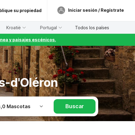
Iniciar sesión / Regístrate
blique su propiedad
Kroatië
Portugal
Todos los países
nea y paisajes escénicos.
s-d'Oléron
Buscar
s
,
0 Mascotas