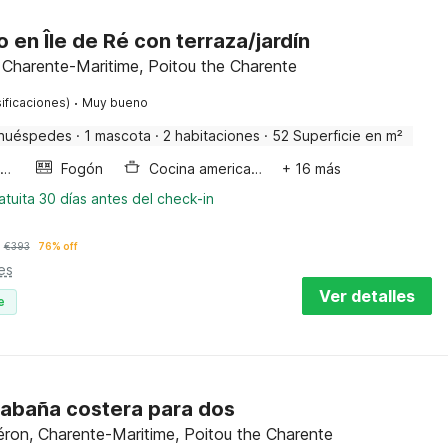
en Île de Ré con terraza/jardín
 Charente-Maritime, Poitou the Charente
·
ificaciones)
Muy bueno
huéspedes
·
1 mascota
·
2 habitaciones
·
52 Superficie en m²
Horno microondas
Fogón
Cocina americana
+ 16 más
tuita 30 días antes del check-in
€
393
76% off
es
Ver detalles
e
cabaña costera para dos
éron, Charente-Maritime, Poitou the Charente