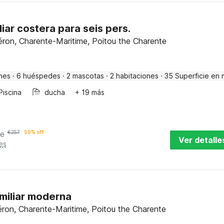
iar costera para seis pers.
éron, Charente-Maritime, Poitou the Charente
nes
·
6 huéspedes
·
2 mascotas
·
2 habitaciones
·
35 Superficie en 
Piscina
ducha
+ 19 más
he
€
257
59% off
Ver detalle
es
miliar moderna
ron, Charente-Maritime, Poitou the Charente