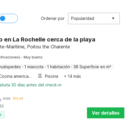
Ordenar por
Popularidad
en La Rochelle cerca de la playa
te-Maritime, Poitou the Charente
·
ificaciones)
Muy bueno
huéspedes
·
1 mascota
·
1 habitación
·
38 Superficie en m²
Cocina americana
Piscina
+ 14 más
tuita 30 días antes del check-in
e
€
138
19% off
es
Ver detalles
e