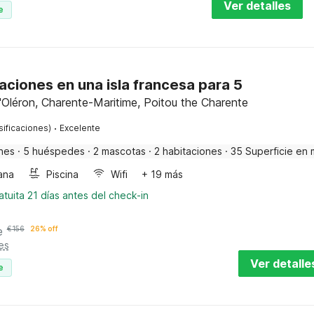
Ver detalles
e
ciones en una isla francesa para 5
Oléron, Charente-Maritime, Poitou the Charente
·
sificaciones)
Excelente
nes
·
5 huéspedes
·
2 mascotas
·
2 habitaciones
·
35 Superficie en 
ana
Piscina
Wifi
+ 19 más
tuita 21 días antes del check-in
e
€
156
26% off
es
Ver detalle
e