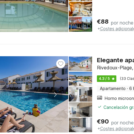
€
88
por noche
+
Costes adicional
Elegante apa
Rivedoux-Plage,
4.3 / 5
(33 Clas
Apartamento
·
6 
Cancelación gra
€
90
por noche
+
Costes adicional