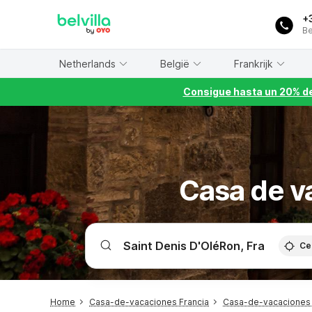
WIZARD MEMBER
+
Be
Netherlands
België
Frankrijk
Consigue hasta un 20% de
Casa de v
Ce
Home
Casa-de-vacaciones Francia
Casa-de-vacaciones 