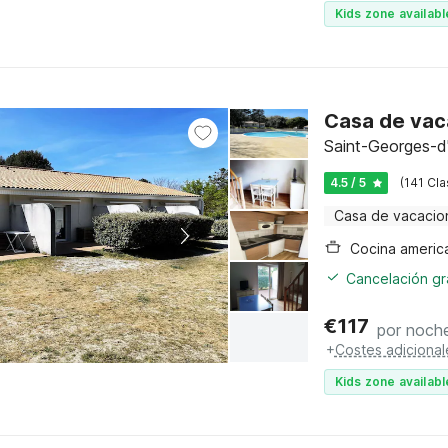
Kids zone availabl
Casa de vaca
Saint-Georges-d'
4.5 / 5
(141 Cla
Casa de vacacio
Cocina americ
Cancelación gra
€
117
por noch
+
Costes adicional
Kids zone availabl