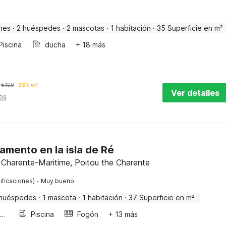
nes
·
2 huéspedes
·
2 mascotas
·
1 habitación
·
35 Superficie en m²
Piscina
ducha
+ 18 más
€
109
33% off
Ver detalles
es
amento en la isla de Ré
 Charente-Maritime, Poitou the Charente
·
ificaciones)
Muy bueno
huéspedes
·
1 mascota
·
1 habitación
·
37 Superficie en m²
Horno microondas
Piscina
Fogón
+ 13 más