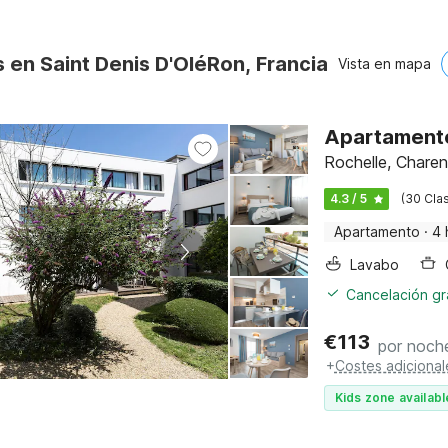
 en Saint Denis D'OléRon, Francia
Vista en mapa
Apartamento 
Rochelle, Charen
4.3 / 5
(30 Clas
Apartamento
·
4 
Lavabo
Cancelación gra
€
113
por noch
+
Costes adicional
Kids zone availabl