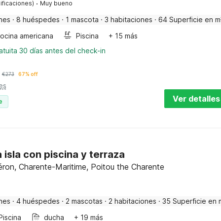
·
ificaciones)
Muy bueno
nes
·
8 huéspedes
·
1 mascota
·
3 habitaciones
·
64 Superficie en m
ocina americana
Piscina
+ 15 más
tuita 30 días antes del check-in
€
273
67% off
es
Ver detalles
e
 isla con piscina y terraza
éron, Charente-Maritime, Poitou the Charente
nes
·
4 huéspedes
·
2 mascotas
·
2 habitaciones
·
35 Superficie en 
Piscina
ducha
+ 19 más