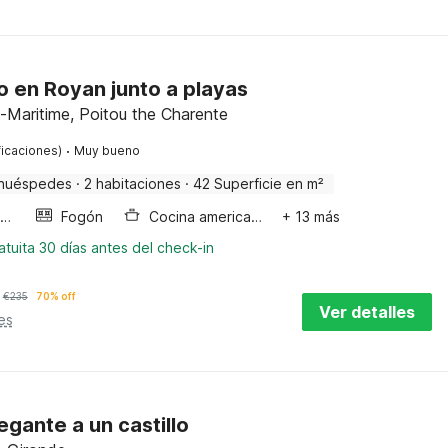
 en Royan junto a playas
-Maritime, Poitou the Charente
·
ficaciones)
Muy bueno
huéspedes
·
2 habitaciones
·
42 Superficie en m²
Horno microondas
Fogón
Cocina americana
+ 13 más
tuita 30 días antes del check-in
€
235
70% off
Ver detalles
es
gante a un castillo