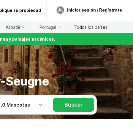
Iniciar sesión / Regístrate
blique su propiedad
Kroatië
Portugal
Todos los países
nea y paisajes escénicos.
ur-Seugne
Buscar
s
,
0 Mascotas