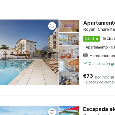
Apartamento
Royan, Charente
4.3 / 5
(9 Clasi
Apartamento
·
6 
Cancelación gra
€
73
por noche
+
Costes adicional
Escapada ele