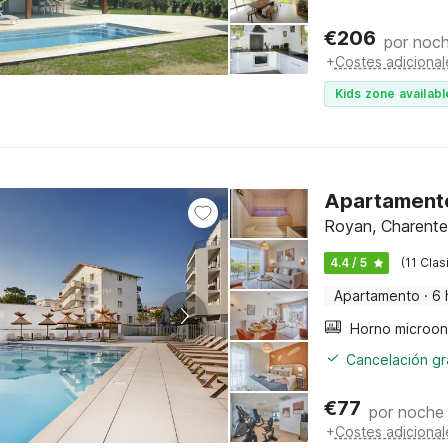
€
206
por noc
+
Costes adicional
Kids zone availabl
Apartamento
Royan, Charente
4.4 / 5
(11 Clas
Apartamento
·
6 
Cancelación gra
€
77
por noche
+
Costes adicional