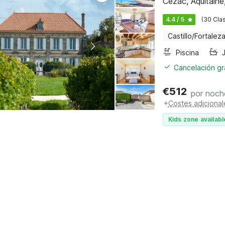
Cézac, Aquitaine
4.4 / 5
(30 Clas
Castillo/Fortalez
Piscina
Cancelación gra
€
512
por noch
+
Costes adicional
Kids zone availabl