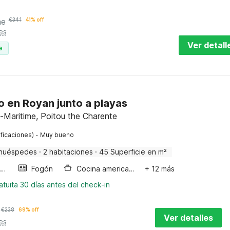
he
€
341
41% off
es
Ver detall
e
 en Royan junto a playas
-Maritime, Poitou the Charente
·
ificaciones)
Muy bueno
huéspedes
·
2 habitaciones
·
45 Superficie en m²
Horno microondas
Fogón
Cocina americana
+ 12 más
tuita 30 días antes del check-in
€
238
69% off
Ver detalles
es