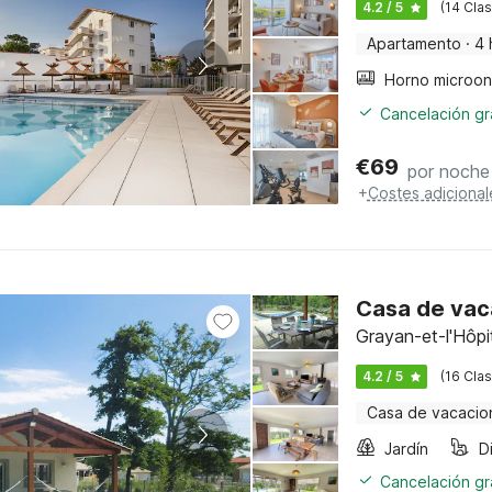
4.2 / 5
(14 Clas
Apartamento
·
4 
Cancelación gra
€
69
por noche
+
Costes adicional
Casa de vac
Grayan-et-l'Hôpit
4.2 / 5
(16 Clas
Casa de vacacio
Jardín
Cancelación gra