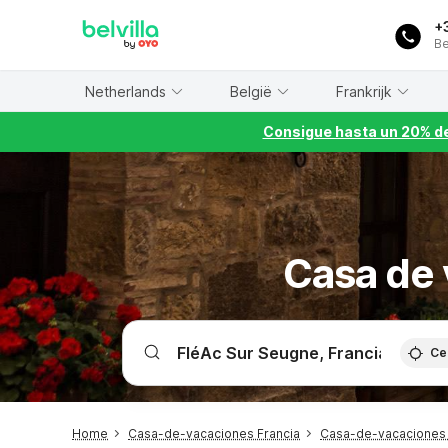
WIZARD MEMBER
+
Be
Netherlands
België
Frankrijk
Consigue hasta un 20% de
Casa de 
Ce
Home
Casa-de-vacaciones Francia
Casa-de-vacaciones 