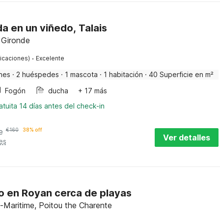
a en un viñedo, Talais
, Gironde
·
ficaciones)
Excelente
nes
·
2 huéspedes
·
1 mascota
·
1 habitación
·
40 Superficie en m²
Fogón
ducha
+ 17 más
tuita 14 días antes del check-in
e
€
160
38% off
Ver detalles
es
 en Royan cerca de playas
-Maritime, Poitou the Charente