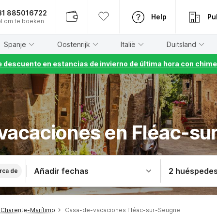
31 885016722
Help
Pu
l om te boeken
Spanje
Oostenrijk
Italië
Duitsland
 descuento en estancias de invierno de última hora con chime
vacaciones en Fléac-s
Añadir fechas
2 huéspede
rca de
Charente-Marítimo
Casa-de-vacaciones Fléac-sur-Seugne