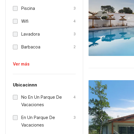
Piscina
3
Wifi
4
Lavadora
3
Barbacoa
2
Ver más
Ubicacinnn
No En Un Parque De
4
Vacaciones
En Un Parque De
3
Vacaciones