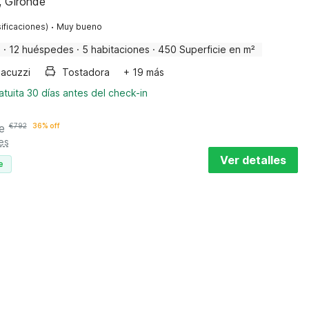
, Gironde
·
ificaciones)
Muy bueno
a
·
12 huéspedes
·
5 habitaciones
·
450 Superficie en m²
Jacuzzi
Tostadora
+ 19 más
tuita 30 días antes del check-in
e
€
792
36% off
es
Ver detalles
e