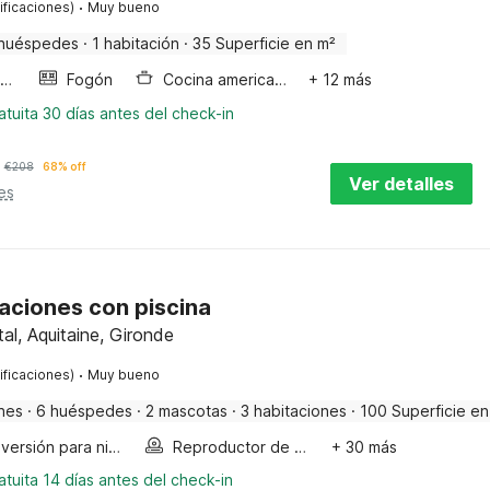
·
ificaciones)
Muy bueno
huéspedes
·
1 habitación
·
35 Superficie en m²
Horno microondas
Fogón
Cocina americana
+ 12 más
tuita 30 días antes del check-in
€
208
68% off
Ver detalles
es
aciones con piscina
al, Aquitaine, Gironde
·
ificaciones)
Muy bueno
nes
·
6 huéspedes
·
2 mascotas
·
3 habitaciones
·
100 Superficie en
Diversión para niños
Reproductor de dvd
+ 30 más
tuita 14 días antes del check-in