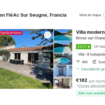
en FléAc Sur Seugne, Francia
Vista en mapa
Villa modern
 Top 50 in France
Brives-sur-Chare
4.3 / 5
(37 Clas
Villa
·
8 huésped
Wifi
Somb
Cancelación gra
€
182
por noch
+
Costes adicional
Kids zone availabl