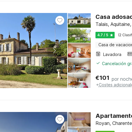
Casa adosad
Talais, Aquitaine
4.7 / 5
(2 Clasi
Casa de vacacio
Lavadora
Cancelación gra
€
101
por noch
+
Costes adicional
Apartamento
Royan, Charente