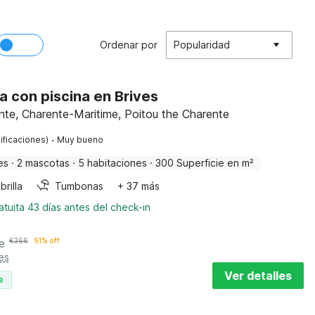
Ordenar por
Popularidad
a con piscina en Brives
nte, Charente-Maritime, Poitou the Charente
·
ificaciones)
Muy bueno
es
·
2 mascotas
·
5 habitaciones
·
300 Superficie en m²
rilla
Tumbonas
+ 37 más
tuita 43 días antes del check-in
e
€
366
51% off
es
Ver detalles
e