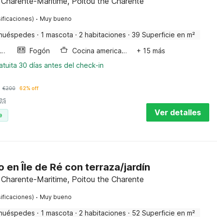
 Charente-Maritime, Poitou the Charente
·
ificaciones)
Muy bueno
huéspedes
·
1 mascota
·
2 habitaciones
·
39 Superficie en m²
Horno microondas
Fogón
Cocina americana
+ 15 más
tuita 30 días antes del check-in
€
200
62% off
es
Ver detalles
e
en Île de Ré con terraza/jardín
 Charente-Maritime, Poitou the Charente
·
ificaciones)
Muy bueno
huéspedes
·
1 mascota
·
2 habitaciones
·
52 Superficie en m²