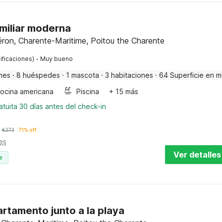
miliar moderna
ron, Charente-Maritime, Poitou the Charente
·
ificaciones)
Muy bueno
nes
·
8 huéspedes
·
1 mascota
·
3 habitaciones
·
64 Superficie en m
ocina americana
Piscina
+ 15 más
tuita 30 días antes del check-in
€
273
71% off
es
Ver detalles
e
rtamento junto a la playa