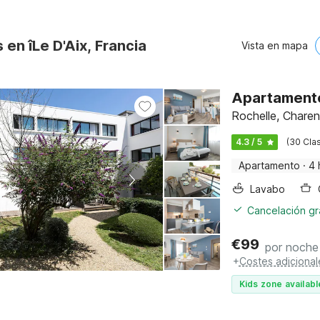
 en îLe D'Aix, Francia
Vista en mapa
Apartamento 
Rochelle, Charen
4.3 / 5
(30 Clas
Apartamento
·
4 
Lavabo
Cancelación gra
€
99
por noche
+
Costes adicional
Kids zone availabl