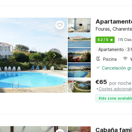
Apartamento
Fouras, Charente
4.2 / 5
(15 Clas
Apartamento
·
3 
Piscina
W
Cancelación gra
€
65
por noche
+
Costes adicional
Kids zone availabl
Cabaña famil