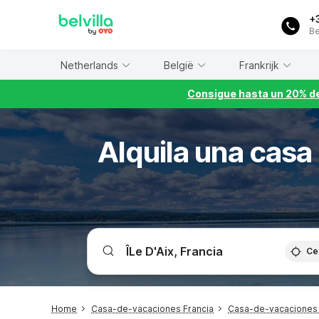
WIZARD MEMBER
+
Be
Netherlands
België
Frankrijk
Consigue hasta un 20% de
Alquila una casa 
Ce
Home
Casa-de-vacaciones Francia
Casa-de-vacaciones 