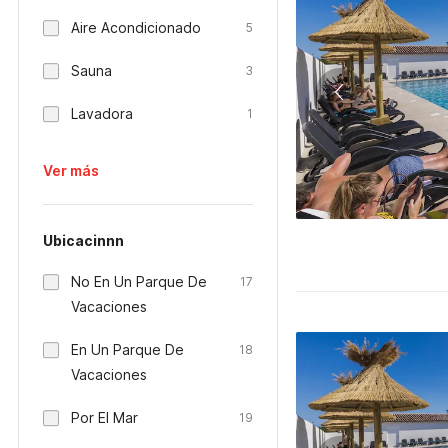
Aire Acondicionado
5
Sauna
3
Lavadora
1
Ver más
Ubicacinnn
No En Un Parque De
17
Vacaciones
En Un Parque De
18
Vacaciones
Por El Mar
19