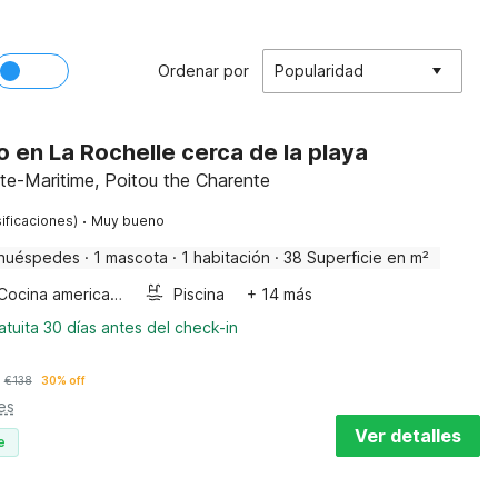
Ordenar por
Popularidad
en La Rochelle cerca de la playa
te-Maritime, Poitou the Charente
·
ificaciones)
Muy bueno
huéspedes
·
1 mascota
·
1 habitación
·
38 Superficie en m²
Cocina americana
Piscina
+ 14 más
tuita 30 días antes del check-in
€
138
30% off
es
Ver detalles
e