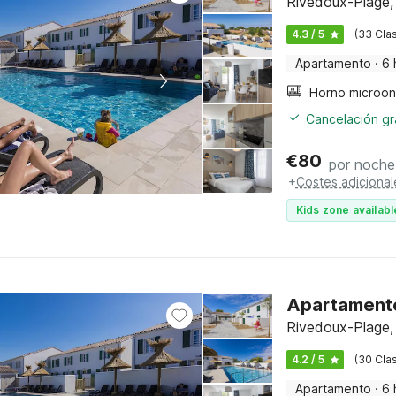
Rivedoux-Plage,
4.3 / 5
(33 Clas
Apartamento
·
6 
Cancelación gra
€
80
por noche
+
Costes adicional
Kids zone availabl
Apartamento 
Rivedoux-Plage,
4.2 / 5
(30 Clas
Apartamento
·
6 