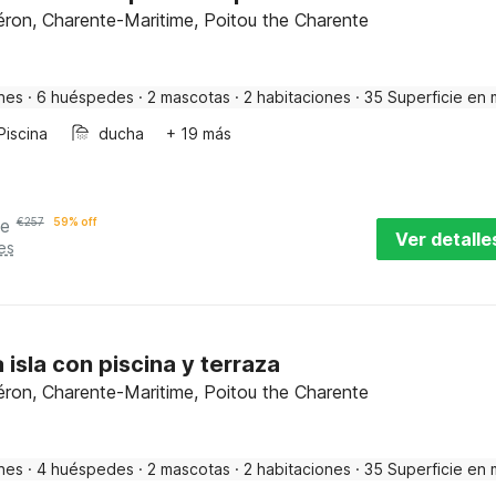
éron, Charente-Maritime, Poitou the Charente
nes
·
6 huéspedes
·
2 mascotas
·
2 habitaciones
·
35 Superficie en 
Piscina
ducha
+ 19 más
he
€
257
59% off
Ver detalle
es
 isla con piscina y terraza
éron, Charente-Maritime, Poitou the Charente
nes
·
4 huéspedes
·
2 mascotas
·
2 habitaciones
·
35 Superficie en 