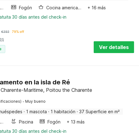
Horno microondas
Fogón
Cocina americana
+ 16 más
tuita 30 días antes del check-in
€
393
79% off
es
Ver detalles
e
amento en la isla de Ré
 Charente-Maritime, Poitou the Charente
·
ificaciones)
Muy bueno
huéspedes
·
1 mascota
·
1 habitación
·
37 Superficie en m²
Horno microondas
Piscina
Fogón
+ 13 más
tuita 30 días antes del check-in