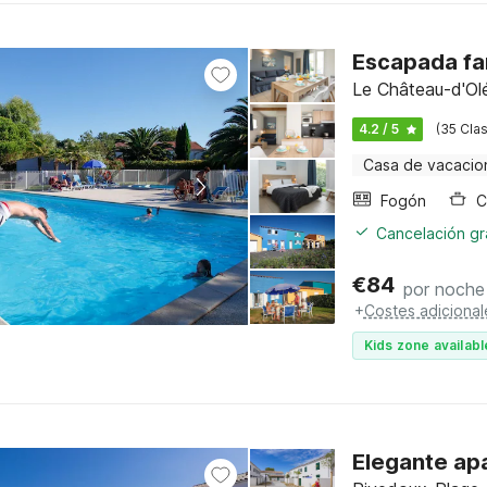
Escapada fa
Le Château-d'Olé
4.2 / 5
(35 Clas
Casa de vacacio
Fogón
C
Cancelación gra
€
84
por noche
+
Costes adicional
Kids zone availabl
Elegante apa