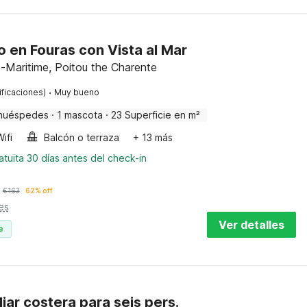
 en Fouras con Vista al Mar
-Maritime, Poitou the Charente
·
ificaciones)
Muy bueno
huéspedes
·
1 mascota
·
23 Superficie en m²
ifi
Balcón o terraza
+ 13 más
tuita 30 días antes del check-in
€
163
62% off
es
Ver detalles
e
iar costera para seis pers.