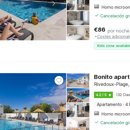
Cancelación gra
€
86
por noche
+
Costes adicional
Kids zone availabl
Bonito apart
Rivedoux-Plage,
4.2 / 5
(32 Clas
Apartamento
·
4 
Cancelación gra