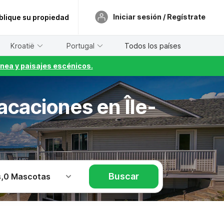
Iniciar sesión / Regístrate
blique su propiedad
Kroatië
Portugal
Todos los países
nea y paisajes escénicos.
vacaciones en Île-
Buscar
s
,
0 Mascotas