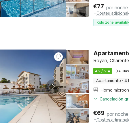
€
77
por noche
+
Costes adicional
Kids zone availabl
Apartamento
Royan, Charente
4.2 / 5
(14 Clas
Apartamento
·
4 
Cancelación gra
€
69
por noche
+
Costes adicional