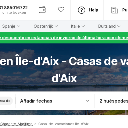
31 885016722
Help
Pu
l om te boeken
Spanje
Oostenrijk
Italië
Duitsland
 descuento en estancias de invierno de última hora con chime
en Île-d'Aix - Casas de 
d'Aix
Añadir fechas
2 huéspede
rca de
Charente-Marítimo
Casa-de-vacaciones Île-d'Aix