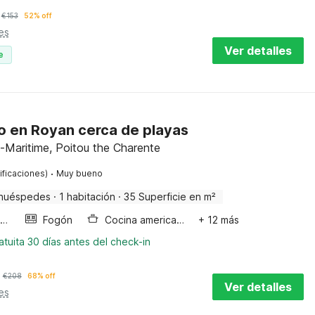
€
153
52% off
es
Ver detalles
e
 en Royan cerca de playas
-Maritime, Poitou the Charente
·
ificaciones)
Muy bueno
huéspedes
·
1 habitación
·
35 Superficie en m²
Horno microondas
Fogón
Cocina americana
+ 12 más
tuita 30 días antes del check-in
€
208
68% off
Ver detalles
es