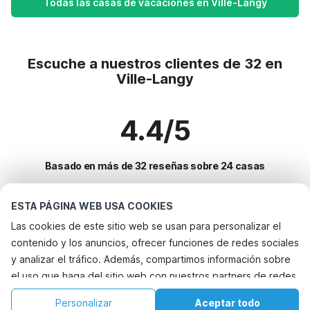
Todas las casas de vacaciones en Ville-Langy
Escuche a nuestros clientes de 32 en
Ville-Langy
4.4/5
Basado en más de 32 reseñas sobre 24 casas
ESTA PÁGINA WEB USA COOKIES
Destinos más populares para vacaciones
Las cookies de este sitio web se usan para personalizar el
contenido y los anuncios, ofrecer funciones de redes sociales
Ciudades con los mejores servicios para vacaciones
y analizar el tráfico. Además, compartimos información sobre
Alquileres vacacionales para familias con niños assignan
el uso que haga del sitio web con nuestros partners de redes
Servicios populares para vacaciones en Ville-langy
Alquileres vacacionales para familias con niños les-aires
sociales, publicidad y análisis web, quienes pueden
Casa de vacaciones con jardín
Personalizar
Aceptar todo
Ciudades populares para vacaciones en Charente
combinarla con otra información que les haya proporcionado
Alquileres vacacionales para familias con niños la-celle