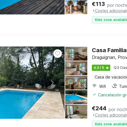
€
113
por noch
+
Costes adicional
Kids zone availabl
Casa Familia
Draguignan, Prov
4.3 / 5
(23 Clas
Casa de vacacio
Wifi
Tum
Cancelación gra
€
244
por noc
+
Costes adicional
Kids zone availabl