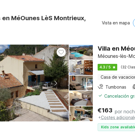
s en MéOunes LèS Montrieux,
Vista en mapa
Villa en Mé
Méounes-lès-Mont
4.3 / 5
(32 Clas
Casa de vacacio
Tumbonas
Cancelación gra
€
163
por noch
+
Costes adicional
Kids zone availabl