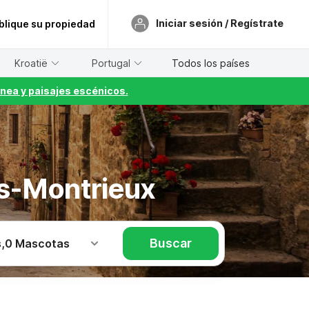
Iniciar sesión / Regístrate
blique su propiedad
Kroatië
Portugal
Todos los países
nea y paisajes escénicos.
s-Montrieux
Buscar
s
,
0 Mascotas