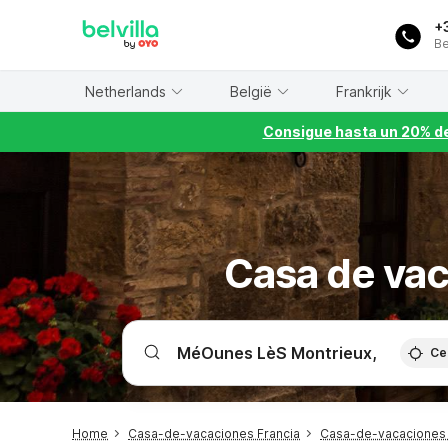
WIZARD MEMBER
+
Be
Netherlands
België
Frankrijk
Consigue hasta un 20% de
Casa de va
Ce
Home
Casa-de-vacaciones Francia
Casa-de-vacaciones 