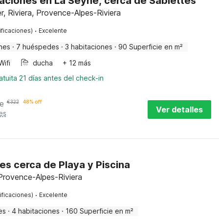
aciones en La Seyne, cerca de Sablettes
, Riviera, Provence-Alpes-Riviera
·
ificaciones)
Excelente
nes
·
7 huéspedes
·
3 habitaciones
·
90 Superficie en m²
Wifi
ducha
+ 12 más
tuita 21 días antes del check-in
e
€
322
48% off
Ver detalles
es
res cerca de Playa y Piscina
 Provence-Alpes-Riviera
·
ificaciones)
Excelente
es
·
4 habitaciones
·
160 Superficie en m²