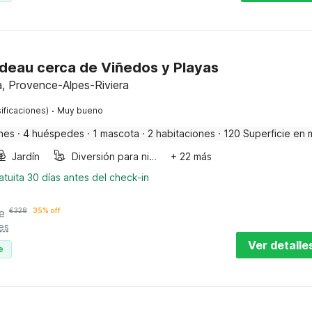
adeau cerca de Viñedos y Playas
a, Provence-Alpes-Riviera
·
ificaciones)
Muy bueno
nes
·
4 huéspedes
·
1 mascota
·
2 habitaciones
·
120 Superficie en 
Jardín
Diversión para niños
+ 22 más
tuita 30 días antes del check-in
e
€
328
35% off
es
Ver detalle
e