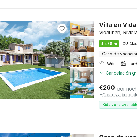
Villa en Vid
Vidauban, Rivier
4.4 / 5
(23 Clas
Casa de vacacio
Wifi
Jard
Cancelación gra
€
260
por noc
+
Costes adicional
Kids zone availabl