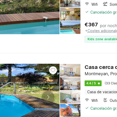
Wifi
Somb
Cancelación gra
€
367
por noc
+
Costes adicional
Kids zone availabl
Casa cerca 
Montmeyan, Prov
4.4 / 5
(33 Clas
Casa de vacacio
Wifi
Cancelación gra