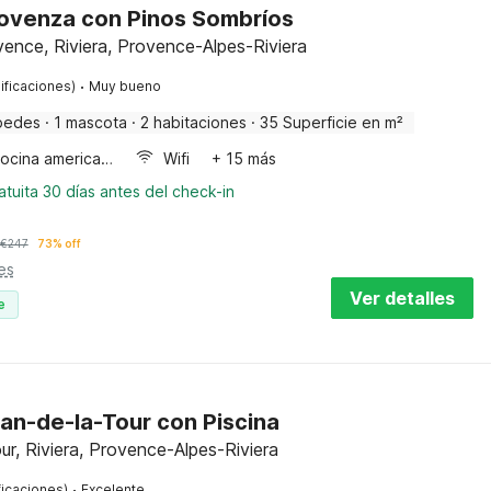
rovenza con Pinos Sombríos
nce, Riviera, Provence-Alpes-Riviera
·
ificaciones)
Muy bueno
pedes
·
1 mascota
·
2 habitaciones
·
35 Superficie en m²
Cocina americana
Wifi
+ 15 más
tuita 30 días antes del check-in
€
247
73% off
es
Ver detalles
e
Plan-de-la-Tour con Piscina
ur, Riviera, Provence-Alpes-Riviera
·
ficaciones)
Excelente