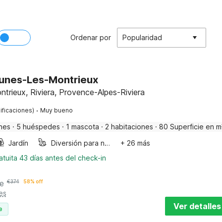
Ordenar por
Popularidad
ounes-Les-Montrieux
rieux, Riviera, Provence-Alpes-Riviera
·
ificaciones)
Muy bueno
nes
·
5 huéspedes
·
1 mascota
·
2 habitaciones
·
80 Superficie en m
Jardín
Diversión para niños
+ 26 más
tuita 43 días antes del check-in
e
€
374
58% off
es
Ver detalles
e