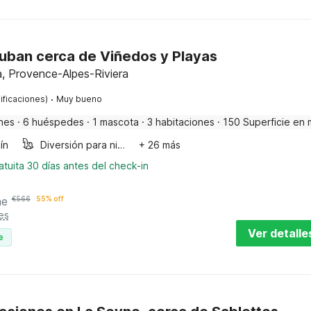
auban cerca de Viñedos y Playas
a, Provence-Alpes-Riviera
·
ificaciones)
Muy bueno
nes
·
6 huéspedes
·
1 mascota
·
3 habitaciones
·
150 Superficie en 
ín
Diversión para niños
+ 26 más
tuita 30 días antes del check-in
he
€
566
55% off
es
Ver detalle
e