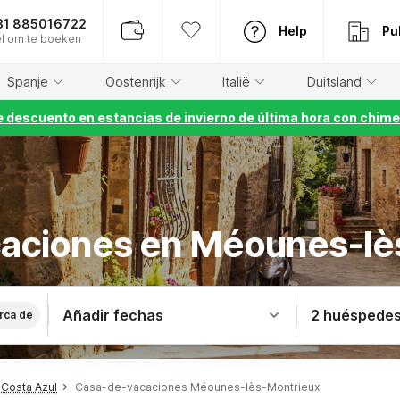
31 885016722
Help
Pu
l om te boeken
Spanje
Oostenrijk
Italië
Duitsland
 descuento en estancias de invierno de última hora con chime
caciones en Méounes-lè
Añadir fechas
2 huéspede
rca de
Costa Azul
Casa-de-vacaciones Méounes-lès-Montrieux