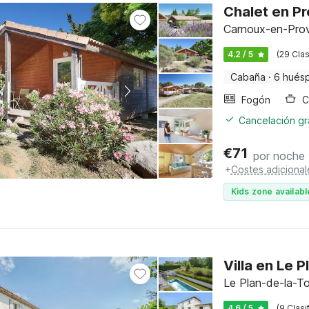
Chalet en P
Carnoux-en-Prove
4.2 / 5
(29 Clas
Cabaña
·
6 hués
Fogón
Cancelación gra
€
71
por noche
+
Costes adicional
Kids zone availabl
Villa en Le 
Le Plan-de-la-To
4.6 / 5
(9 Clasi