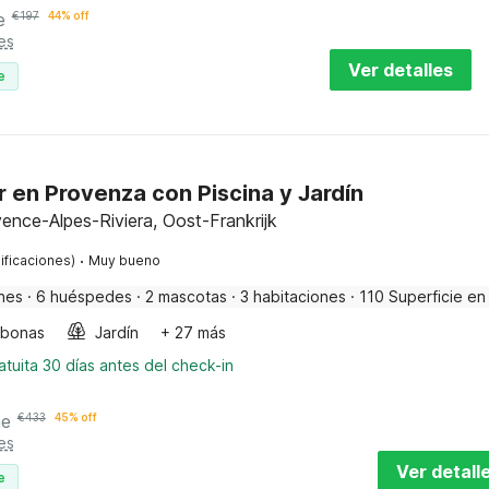
e
€
197
44% off
es
Ver detalles
e
r en Provenza con Piscina y Jardín
ence-Alpes-Riviera, Oost-Frankrijk
·
ificaciones)
Muy bueno
nes
·
6 huéspedes
·
2 mascotas
·
3 habitaciones
·
110 Superficie en
bonas
Jardín
+ 27 más
tuita 30 días antes del check-in
he
€
433
45% off
es
Ver detall
e