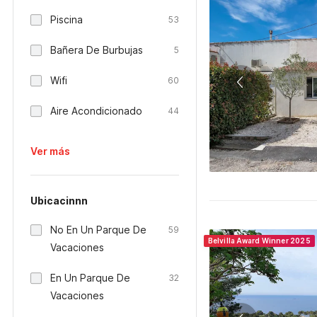
Piscina
53
Bañera De Burbujas
5
Wifi
60
Aire Acondicionado
44
Ver más
Ubicacinnn
No En Un Parque De
59
Belvilla Award Winner 2025
Vacaciones
En Un Parque De
32
Vacaciones