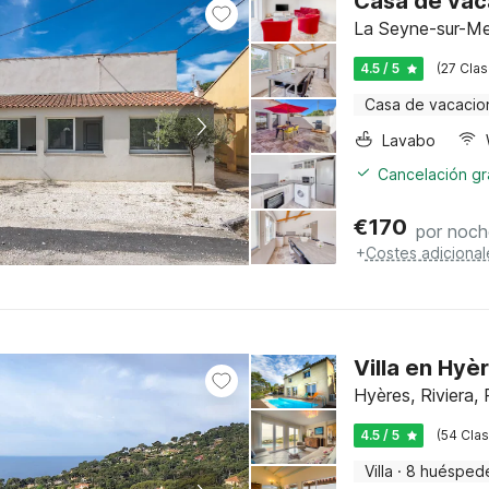
Casa de vac
La Seyne-sur-Mer
4.5 / 5
(27 Clas
Casa de vacacio
Lavabo
Cancelación gra
€
170
por noch
+
Costes adicional
Villa en Hyè
Hyères, Riviera,
4.5 / 5
(54 Clas
Villa
·
8 huésped