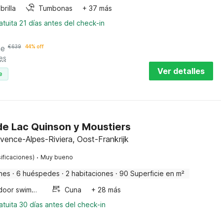
rilla
Tumbonas
+ 37 más
tuita 21 días antes del check-in
he
€
639
44% off
es
Ver detalles
e
de Lac Quinson y Moustiers
ence-Alpes-Riviera, Oost-Frankrijk
·
ificaciones)
Muy bueno
nes
·
6 huéspedes
·
2 habitaciones
·
90 Superficie en m²
Outdoor swimming pool
Cuna
+ 28 más
tuita 30 días antes del check-in