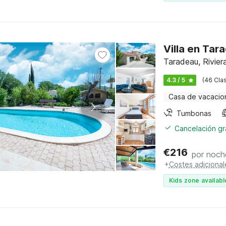
Villa en Tar
Taradeau, Rivier
4.3 / 5
(46 Clas
Casa de vacacio
Tumbonas
Cancelación gra
€
216
por noch
+
Costes adicional
Kids zone availabl