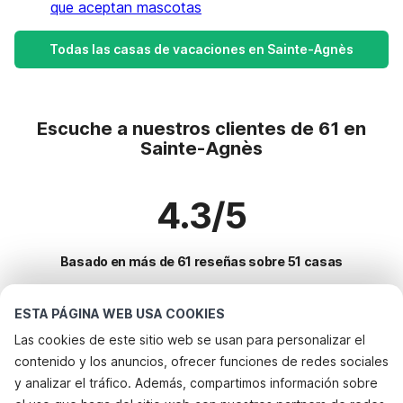
que aceptan mascotas
Todas las casas de vacaciones en Sainte-Agnès
Escuche a nuestros clientes de 61 en
Sainte-Agnès
4.3/5
Basado en más de 61 reseñas sobre 51 casas
ESTA PÁGINA WEB USA COOKIES
Destinos más populares para vacaciones
Las cookies de este sitio web se usan para personalizar el
contenido y los anuncios, ofrecer funciones de redes sociales
Ciudades con los mejores servicios para vacaciones
y analizar el tráfico. Además, compartimos información sobre
Alquileres vacacionales para familias con niños le-muy