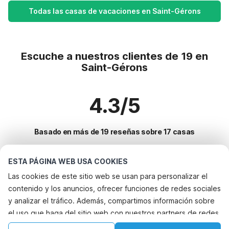
Todas las casas de vacaciones en Saint-Gérons
Escuche a nuestros clientes de 19 en
Saint-Gérons
4.3/5
Basado en más de 19 reseñas sobre 17 casas
ESTA PÁGINA WEB USA COOKIES
Destinos más populares para vacaciones
Las cookies de este sitio web se usan para personalizar el
contenido y los anuncios, ofrecer funciones de redes sociales
Ciudades con los mejores servicios para vacaciones
y analizar el tráfico. Además, compartimos información sobre
Casa de vacaciones en parque de atracciones weesp
el uso que haga del sitio web con nuestros partners de redes
Servicios populares para vacaciones en Saint-gerons
Casa de vacaciones en parque de atracciones loosdrecht
sociales, publicidad y análisis web, quienes pueden