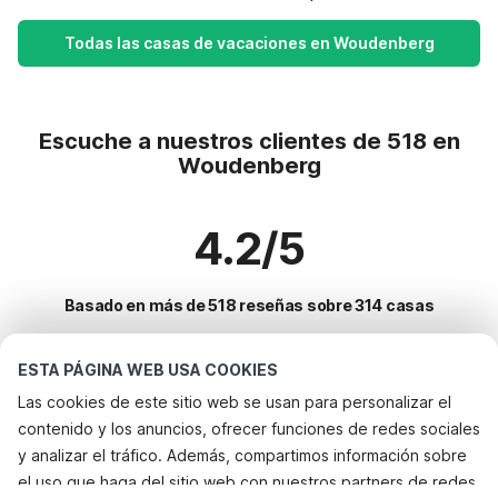
Todas las casas de vacaciones en Woudenberg
Escuche a nuestros clientes de 518 en
Woudenberg
4.2/5
Basado en más de 518 reseñas sobre 314 casas
ESTA PÁGINA WEB USA COOKIES
Destinos más populares para vacaciones
Las cookies de este sitio web se usan para personalizar el
contenido y los anuncios, ofrecer funciones de redes sociales
Ciudades con los mejores servicios para vacaciones
y analizar el tráfico. Además, compartimos información sobre
Casa de vacaciones en parque de atracciones weesp
el uso que haga del sitio web con nuestros partners de redes
Servicios populares para vacaciones en Woudenberg