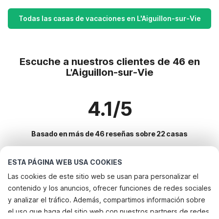
Todas las casas de vacaciones en L'Aiguillon-sur-Vie
Escuche a nuestros clientes de 46 en
L'Aiguillon-sur-Vie
4.1/5
Basado en más de 46 reseñas sobre 22 casas
ESTA PÁGINA WEB USA COOKIES
Destinos más populares para vacaciones
Las cookies de este sitio web se usan para personalizar el
contenido y los anuncios, ofrecer funciones de redes sociales
Ciudades con los mejores servicios para vacaciones
y analizar el tráfico. Además, compartimos información sobre
Casa de vacaciones con jardín fontenay-sur-mer
el uso que haga del sitio web con nuestros partners de redes
Servicios populares para vacaciones en Laiguillon-sur-vie