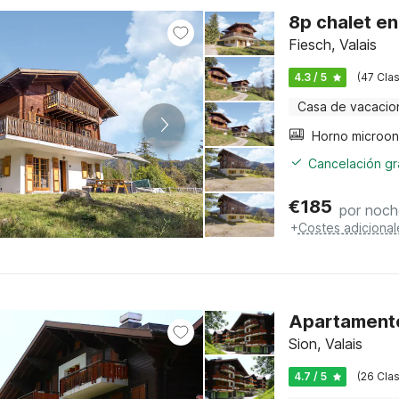
8p chalet en
Fiesch, Valais
4.3 / 5
(47 Clas
Casa de vacacio
Cancelación gra
€
185
por noch
+
Costes adicional
Apartamento
Sion, Valais
4.7 / 5
(26 Clas