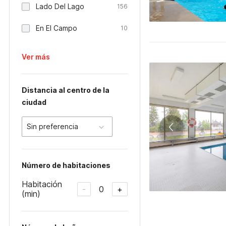
Lado Del Lago
156
En El Campo
10
Ver más
Distancia al centro de la
ciudad
Sin preferencia
Número de habitaciones
Habitación
0
-
+
(min)