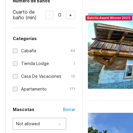
Número de baños
Cuarto de
0
-
+
baño (min)
Belvilla Award Winner 2025
Categorías
Cabaña
44
Tienda Lodge
1
Casa De Vacaciones
10
Apartamento
171
Mascotas
Borrar
Not allowed