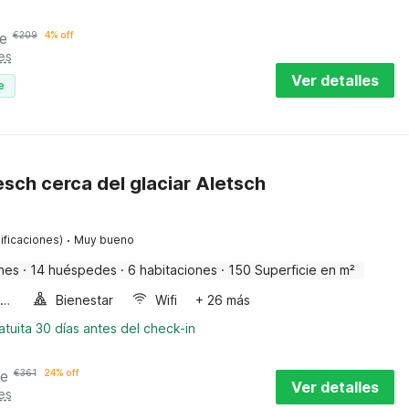
e
€
209
4% off
es
Ver detalles
e
esch cerca del glaciar Aletsch
·
ificaciones)
Muy bueno
nes
·
14 huéspedes
·
6 habitaciones
·
150 Superficie en m²
Horno microondas
Bienestar
Wifi
+ 26 más
tuita 30 días antes del check-in
he
€
361
24% off
Ver detalles
es