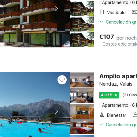
Apartamento
·
6 
Vestíbulo
Cancelación gra
€
107
por noch
+
Costes adicional
Amplio apar
Nendaz, Valais
4.8 / 5
(31 Clas
Apartamento
·
8 
Bienestar
Cancelación gra