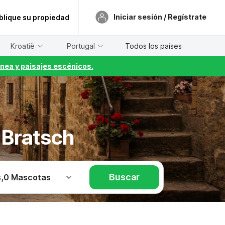
Iniciar sesión / Regístrate
blique su propiedad
Kroatië
Portugal
Todos los países
nea y paisajes escénicos.
-Bratsch
Buscar
s
,
0 Mascotas