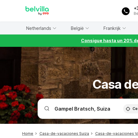
WIZARD MEMBER
+
Be
Netherlands
België
Frankrijk
Consigue hasta un 20% de
Casa de
Ce
Home
Casa-de-vacaciones Suiza
Casa-de-vacaciones Va