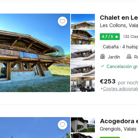
Chalet en Le
Les Collons, Vala
4.7 / 5
(32 Clas
Cabaña
·
4 hués
Jardín
Cancelación gra
€
253
por noc
+
Costes adicional
Acogedora e
Grengiols, Valais