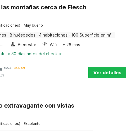
 las montañas cerca de Fiesch
·
ificaciones)
Muy bueno
nes
·
8 huéspedes
·
4 habitaciones
·
100 Superficie en m²
Horno microondas
Bienestar
Wifi
+ 26 más
tuita 30 días antes del check-in
e
€
274
34% off
Ver detalles
es
 extravagante con vistas
·
ificaciones)
Excelente