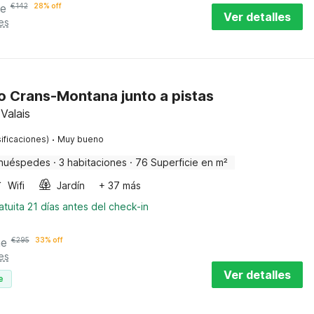
he
€
142
28% off
Ver detalles
es
 Crans-Montana junto a pistas
Valais
·
ificaciones)
Muy bueno
huéspedes
·
3 habitaciones
·
76 Superficie en m²
Wifi
Jardín
+ 37 más
tuita 21 días antes del check-in
he
€
295
33% off
es
Ver detalles
e