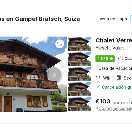
os en Gampel Bratsch, Suiza
Vista en mapa
Chalet Verre
Fiesch, Valais
4.3 / 5
(45 Clas
Casa de vacacio
Wifi
Sec
Cancelación gra
€
103
por noc
+
Costes adicional