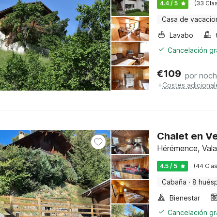
4.4 / 5
(33 Clas
Casa de vacacio
Lavabo
Cancelación gra
€
109
por noc
+
Costes adicional
Chalet en V
Hérémence, Vala
4.5 / 5
(44 Clas
Cabaña
·
8 hués
Bienestar
Cancelación gra