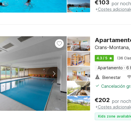
€
103
por noc
+
Costes adicional
Apartamento
Crans-Montana, 
4.3 / 5
(36 Clas
Apartamento
·
6 
Bienestar
Cancelación gra
€
202
por noc
+
Costes adicional
Kids zone availabl