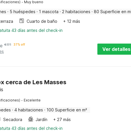
·
ificaciones)
Muy bueno
nes
·
5 huéspedes
·
1 mascota
·
2 habitaciones
·
80 Superficie en m
terraza
Cuarto de baño
+ 12 más
tuita 43 días antes del check-in
he
€
171
37% off
Ver detalles
es
ex cerca de Les Masses
is
·
ificaciones)
Excelente
pedes
·
4 habitaciones
·
100 Superficie en m²
Secadora
Jardín
+ 27 más
tuita 43 días antes del check-in