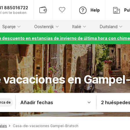
31 885016722
Help
Pu
l om te boeken
Spanje
Oostenrijk
Italië
Duitsland
 descuento en estancias de invierno de última hora con chime
 vacaciones en Gampel
Añadir fechas
2 huéspede
rca de
lais
Casa-de-vacaciones Gampel-Bratsch