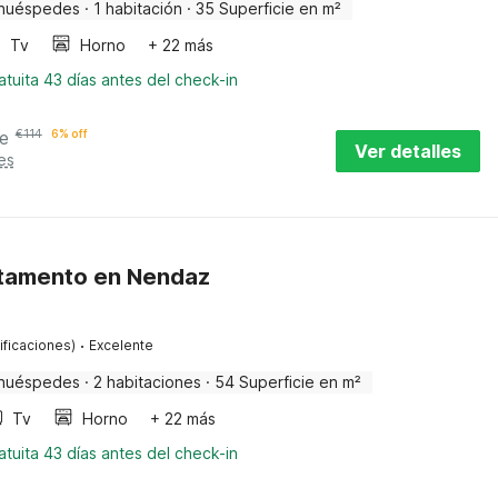
huéspedes
·
1 habitación
·
35 Superficie en m²
Tv
Horno
+ 22 más
tuita 43 días antes del check-in
e
€
114
6% off
Ver detalles
es
tamento en Nendaz
·
ificaciones)
Excelente
huéspedes
·
2 habitaciones
·
54 Superficie en m²
Tv
Horno
+ 22 más
tuita 43 días antes del check-in