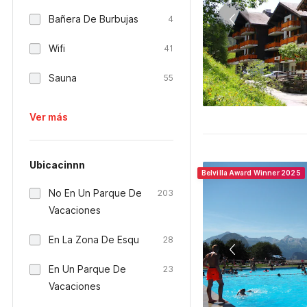
Bañera De Burbujas
4
Wifi
41
Sauna
55
Ver más
Ubicacinnn
Belvilla Award Winner 2025
No En Un Parque De
203
Vacaciones
En La Zona De Esqu
28
En Un Parque De
23
Vacaciones