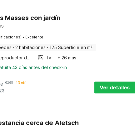
s Masses con jardín
is
·
ificaciones)
Excelente
pedes
·
2 habitaciones
·
125 Superficie en m²
Reproductor de dvd
Tv
+ 26 más
tuita 43 días antes del check-in
he
€
265
4% off
Ver detalles
es
stancia cerca de Aletsch