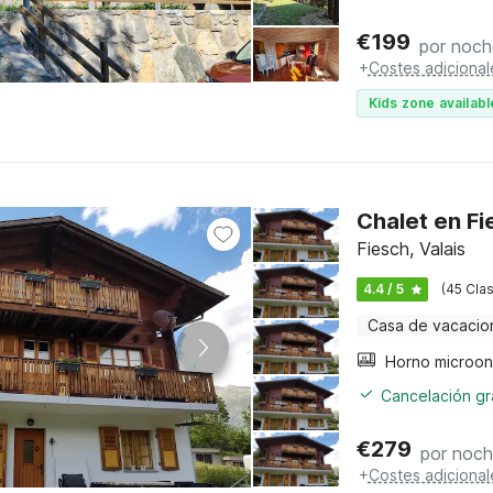
€
199
por noch
+
Costes adicional
Kids zone availabl
Chalet en Fi
Fiesch, Valais
4.4 / 5
(45 Clas
Casa de vacacio
Cancelación gra
€
279
por noc
+
Costes adicional