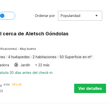
Ordenar por
Popularidad
l cerca de Aletsch Góndolas
·
ificaciones)
Muy bueno
nes
·
4 huéspedes
·
2 habitaciones
·
50 Superficie en m²
adora
Jardín
+ 22 más
tuita 30 días antes del check-in
he
€
136
26% off
Ver detalles
es