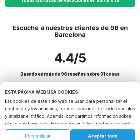
Todas las casas de vacaciones en Barcelona
Escuche a nuestros clientes de 96 en
Barcelona
4.4/5
Basado en más de 96 reseñas sobre 31 casas
ESTA PÁGINA WEB USA COOKIES
Destinos más populares para vacaciones
Las cookies de este sitio web se usan para personalizar el
contenido y los anuncios, ofrecer funciones de redes sociales
Servicios populares para vacaciones en Barcelona
y analizar el tráfico. Además, compartimos información sobre
Alquileres vacacionales para familias con niños
el uso que haga del sitio web con nuestros partners de redes
Top Regiones con Top Servicios para Vacaciones
Casa de vacaciones con piscina
sociales, publicidad y análisis web, quienes pueden
Alquileres vacacionales para familias con niños costa-espanola
Personalizar
Aceptar todo
Ciudades con los mejores servicios para vacaciones
combinarla con otra información que les haya proporcionado
Casa de vacaciones en el campo