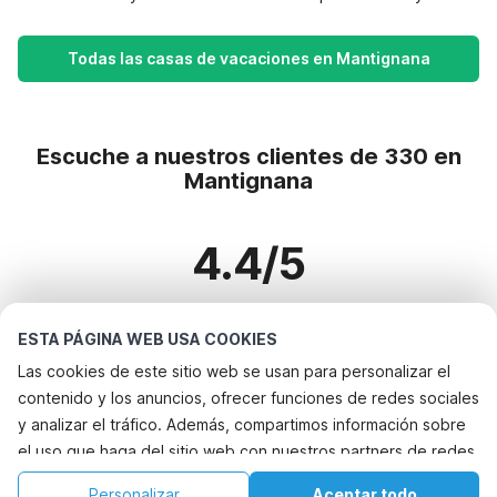
Todas las casas de vacaciones en Mantignana
Escuche a nuestros clientes de 330 en
Mantignana
4.4/5
Basado en más de 330 reseñas sobre 299 casas
ESTA PÁGINA WEB USA COOKIES
Las cookies de este sitio web se usan para personalizar el
contenido y los anuncios, ofrecer funciones de redes sociales
Destinos más populares para vacaciones
y analizar el tráfico. Además, compartimos información sobre
el uso que haga del sitio web con nuestros partners de redes
Ciudades con los mejores servicios para vacaciones
sociales, publicidad y análisis web, quienes pueden
Alquileres vacacionales para familias con niños bayeux
Personalizar
Aceptar todo