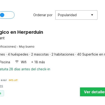
Ordenar por
Popularidad
gico en Herperduin
ant
·
ificaciones)
Muy bueno
nes
·
4 huéspedes
·
2 mascotas
·
2 habitaciones
·
40 Superficie en 
Piscina
Wifi
+ 18 más
tuita 28 días antes del check-in
€
167
44% off
es
Ver detalle
e