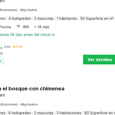
ant
·
ificaciones)
Muy bueno
nes
·
4 huéspedes
·
2 mascotas
·
1 habitación
·
50 Superficie en m²
Piscina
Wifi
+ 18 más
tuita 28 días antes del check-in
he
€
165
40% off
es
Ver detalles
e
n el bosque con chimenea
ant
·
ificaciones)
Muy bueno
nes
·
6 huéspedes
·
2 mascotas
·
3 habitaciones
·
80 Superficie en 