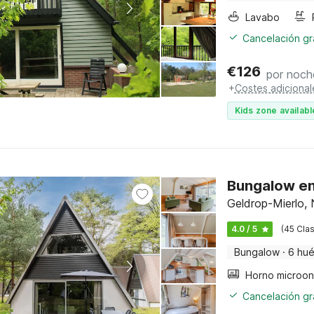
Lavabo
Cancelación gra
€
126
por noch
+
Costes adicional
Kids zone availabl
Bungalow en 
Geldrop-Mierlo,
4.0 / 5
(45 Clas
Bungalow
·
6 hu
Cancelación gra