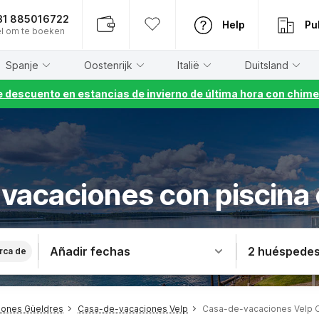
31 885016722
Help
Pu
l om te boeken
Spanje
Oostenrijk
Italië
Duitsland
 descuento en estancias de invierno de última hora con chime
vacaciones con piscina
Añadir fechas
2 huéspede
rca de
iones Güeldres
Casa-de-vacaciones Velp
Casa-de-vacaciones Velp C