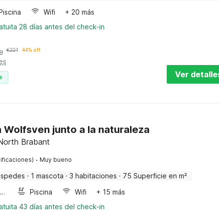
Piscina
Wifi
+ 20 más
tuita 28 días antes del check-in
e
€
221
44% off
es
Ver detalle
e
Wolfsven junto a la naturaleza
 North Brabant
·
ificaciones)
Muy bueno
éspedes
·
1 mascota
·
3 habitaciones
·
75 Superficie en m²
Horno microondas
Piscina
Wifi
+ 15 más
tuita 43 días antes del check-in