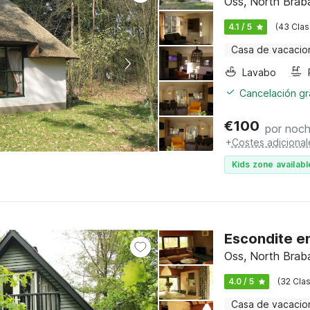
Oss, North Brab
4.1 / 5
(43 Clas
Casa de vacacio
Lavabo
Cancelación gra
€
100
por noc
+
Costes adicional
Kids zone availabl
Escondite e
Oss, North Brab
4.0 / 5
(32 Clas
Casa de vacacio