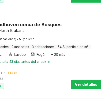
indhoven cerca de Bosques
 North Brabant
·
ificaciones)
Muy bueno
pedes
·
2 mascotas
·
3 habitaciones
·
54 Superficie en m²
Horno microondas
Lavabo
Fogón
+ 20 más
tuita 43 días antes del check-in
€
171
53% off
es
Ver detalles
e