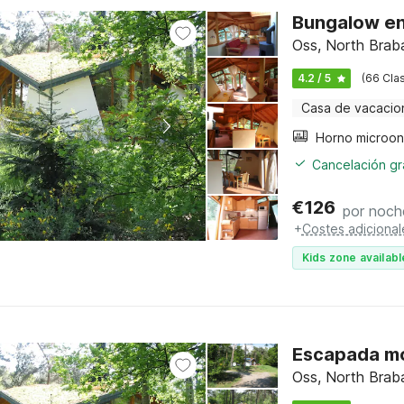
Bungalow en 
Oss, North Brab
4.2 / 5
(66 Clas
Casa de vacacio
Horno microo
Cancelación gra
€
126
por noch
+
Costes adicional
Kids zone availabl
Escapada mo
Oss, North Brab