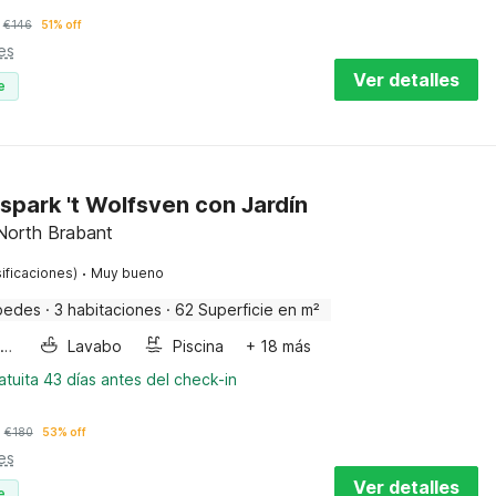
€
146
51% off
es
Ver detalles
e
park 't Wolfsven con Jardín
 North Brabant
·
ificaciones)
Muy bueno
pedes
·
3 habitaciones
·
62 Superficie en m²
Horno microondas
Lavabo
Piscina
+ 18 más
tuita 43 días antes del check-in
€
180
53% off
es
Ver detalles
e