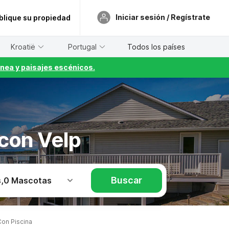
Iniciar sesión / Regístrate
blique su propiedad
Kroatië
Portugal
Todos los países
nea y paisajes escénicos.
 con Velp
Buscar
s
,
0 Mascotas
on Piscina