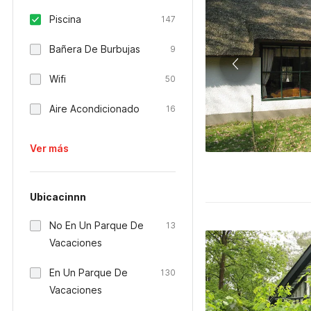
Piscina
147
Bañera De Burbujas
9
Wifi
50
Aire Acondicionado
16
Ver más
Ubicacinnn
No En Un Parque De
13
Vacaciones
En Un Parque De
130
Vacaciones