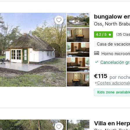
bungalow en
Oss, North Brab
4.2 / 5
(35 Clas
Casa de vacacio
Horno microo
Cancelación gra
€
115
por noch
+
Costes adicional
Kids zone availabl
Villa en Her