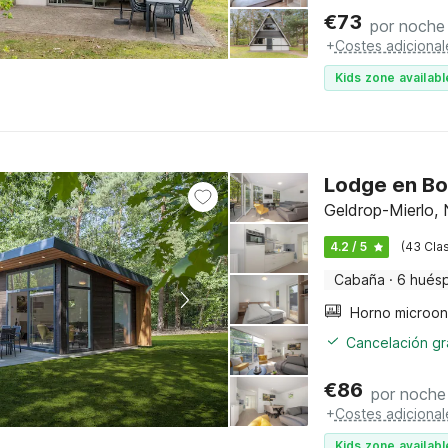
€
73
por noche
+
Costes adicional
Kids zone availabl
Lodge en Bos
Geldrop-Mierlo,
4.2 / 5
(43 Clas
Cabaña
·
6 hués
Cancelación gra
€
86
por noche
+
Costes adicional
Kids zone availabl