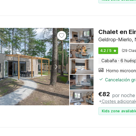
Chalet en E
Geldrop-Mierlo,
4.2 / 5
(29 Clas
Cabaña
·
6 hués
Cancelación gra
€
82
por noche
+
Costes adicional
Kids zone availabl