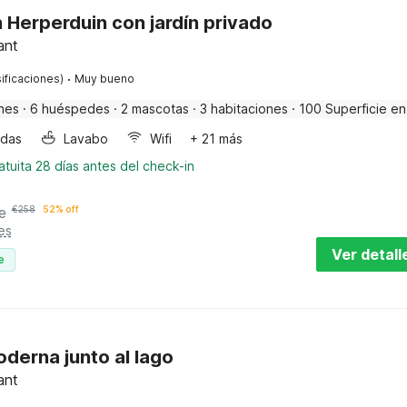
Herperduin con jardín privado
ant
·
ificaciones)
Muy bueno
nes
·
6 huéspedes
·
2 mascotas
·
3 habitaciones
·
100 Superficie en
ndas
Lavabo
Wifi
+ 21 más
tuita 28 días antes del check-in
e
€
258
52% off
es
Ver detall
e
derna junto al lago
ant