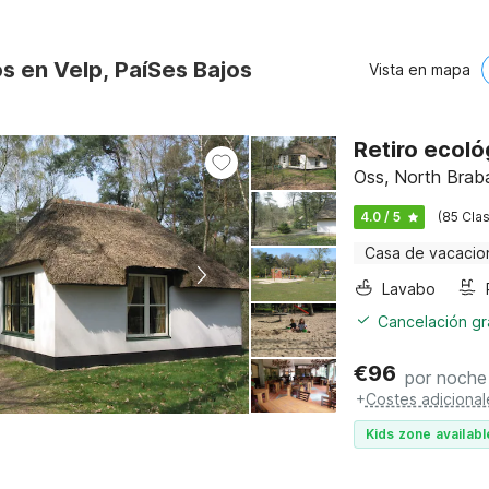
s en Velp, PaíSes Bajos
Vista en mapa
Retiro ecoló
Oss, North Brab
4.0 / 5
(85 Clas
Casa de vacacio
Lavabo
Cancelación gra
€
96
por noche
+
Costes adicional
Kids zone availabl