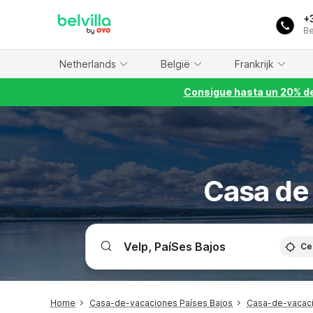
WIZARD MEMBER
+
Be
Netherlands
België
Frankrijk
Consigue hasta un 20% de
Casa de 
Ce
Home
Casa-de-vacaciones Países Bajos
Casa-de-vacac