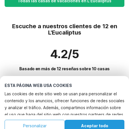
Todas las casas de vacaciones en L'Eucaliptus
Escuche a nuestros clientes de 12 en
L'Eucaliptus
4.2/5
Basado en más de 12 reseñas sobre 10 casas
ESTA PÁGINA WEB USA COOKIES
Destinos más populares para vacaciones
Las cookies de este sitio web se usan para personalizar el
contenido y los anuncios, ofrecer funciones de redes sociales
Ciudades con los mejores servicios para vacaciones
y analizar el tráfico. Además, compartimos información sobre
Casa de vacaciones con jardín oosterend-terschelling
el uso que haga del sitio web con nuestros partners de redes
Servicios populares para vacaciones en Leucaliptus
Alquileres vacacionales para familias con niños jornets
sociales, publicidad y análisis web, quienes pueden
Alquileres vacacionales para familias con niños
Personalizar
Aceptar todo
Ciudades populares para vacaciones en Cataluna
combinarla con otra información que les haya proporcionado
Alquileres vacacionales para familias con niños san-lorenzo-de-