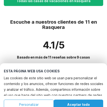
Todas las casas de vacaciones en Rasquera
Escuche a nuestros clientes de 11 en
Rasquera
4.1/5
Basado en más de 11 reseñas sobre 9 casas
ESTA PÁGINA WEB USA COOKIES
Destinos más populares para vacaciones
Las cookies de este sitio web se usan para personalizar el
contenido y los anuncios, ofrecer funciones de redes sociales
Ciudades con los mejores servicios para vacaciones
y analizar el tráfico. Además, compartimos información sobre
Casa de vacaciones con jardín oosterend-terschelling
el uso que haga del sitio web con nuestros partners de redes
Servicios populares para vacaciones en Rasquera
Alquileres vacacionales para familias con niños jornets
sociales, publicidad y análisis web, quienes pueden
Alquileres vacacionales para familias con niños
Personalizar
Aceptar todo
Ciudades populares para vacaciones en Cataluna
combinarla con otra información que les haya proporcionado
Alquileres vacacionales para familias con niños san-lorenzo-de-