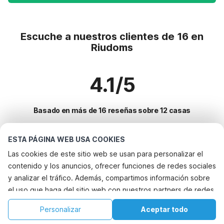
Escuche a nuestros clientes de 16 en
Riudoms
4.1/5
Basado en más de 16 reseñas sobre 12 casas
ESTA PÁGINA WEB USA COOKIES
Destinos más populares para vacaciones
Las cookies de este sitio web se usan para personalizar el
contenido y los anuncios, ofrecer funciones de redes sociales
Ciudades con los mejores servicios para vacaciones
y analizar el tráfico. Además, compartimos información sobre
Casa de vacaciones con jardín oosterend-terschelling
el uso que haga del sitio web con nuestros partners de redes
Servicios populares para vacaciones en Riudoms
Alquileres vacacionales para familias con niños jornets
sociales, publicidad y análisis web, quienes pueden
Alquileres vacacionales para familias con niños
Personalizar
Aceptar todo
Ciudades populares para vacaciones en Cataluna
combinarla con otra información que les haya proporcionado
Alquileres vacacionales para familias con niños san-lorenzo-de-
Casa de vacaciones con piscina
Inicio
Lista de deseos
Reservas
Cuenta
cardessar