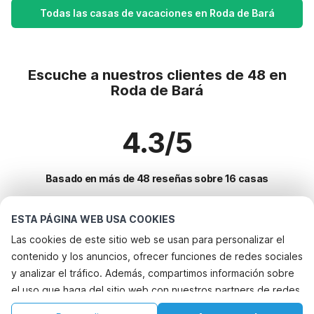
Todas las casas de vacaciones en Roda de Bará
Escuche a nuestros clientes de 48 en
Roda de Bará
4.3/5
Basado en más de 48 reseñas sobre 16 casas
ESTA PÁGINA WEB USA COOKIES
Destinos más populares para vacaciones
Las cookies de este sitio web se usan para personalizar el
contenido y los anuncios, ofrecer funciones de redes sociales
Ciudades con los mejores servicios para vacaciones
y analizar el tráfico. Además, compartimos información sobre
Casa de vacaciones con jardín oosterend-terschelling
el uso que haga del sitio web con nuestros partners de redes
Servicios populares para vacaciones en Roda-de-bara
Alquileres vacacionales para familias con niños jornets
sociales, publicidad y análisis web, quienes pueden
Alquileres vacacionales para familias con niños