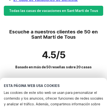
Todas las casas de vacaciones en Sant Martí de Tous
Escuche a nuestros clientes de 50 en
Sant Martí de Tous
4.5/5
Basado en más de 50 reseñas sobre 20 casas
Destinos más populares para vacaciones
ESTA PÁGINA WEB USA COOKIES
Las cookies de este sitio web se usan para personalizar el
Ciudades con los mejores servicios para vacaciones
contenido y los anuncios, ofrecer funciones de redes sociales
Casa de vacaciones con jardín oosterend-terschelling
y analizar el tráfico. Además, compartimos información sobre
Servicios populares para vacaciones en Sant-marti-de-