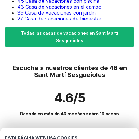
45 Casa de vacaciones con piscina
43 Casa de vacaciones en el campo
39 Casa de vacaciones con jardín
27 Casa de vacaciones de bienestar
Todas las casas de vacaciones en Sant Martí
Sesgueioles
Escuche a nuestros clientes de 46 en
Sant Martí Sesgueioles
4.6/5
Basado en más de 46 reseñas sobre 19 casas
Destinos más populares para vacaciones
ESTA PÁGINA WEB USA COOKIES