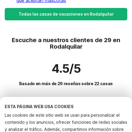
que aceptan mascotas
Todas las casas de vacaciones en Rodalquilar
Escuche a nuestros clientes de 29 en
Rodalquilar
4.5/5
Basado en más de 29 reseñas sobre 22 casas
Destinos más populares para vacaciones
ESTA PÁGINA WEB USA COOKIES
Las cookies de este sitio web se usan para personalizar el
Ciudades con los mejores servicios para vacaciones
contenido y los anuncios, ofrecer funciones de redes sociales
Alquileres vacacionales para familias con niños calahonda
y analizar el tráfico. Además, compartimos información sobre
Servicios populares para vacaciones en Rodalquilar