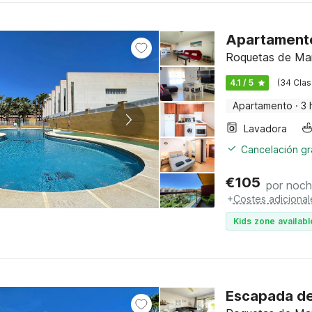
Apartamento
Roquetas de Mar,
4.1 / 5
(34 Clas
Apartamento
·
3 
Lavadora
Cancelación gra
€
105
por noc
+
Costes adicional
Kids zone availabl
Escapada de 