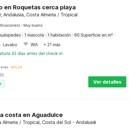
 en Roquetas cerca playa
 Andalusia, Costa Almeria / Tropical
·
ificaciones)
Muy bueno
huéspedes
·
1 mascota
·
1 habitación
·
60 Superficie en m²
Lavabo
Wifi
+ 21 más
tuita 43 días antes del check-in
€
184
49% off
es
Ver detalles
e
la costa en Aguadulce
Almeria / Tropical, Costa del Sol - Andalusië