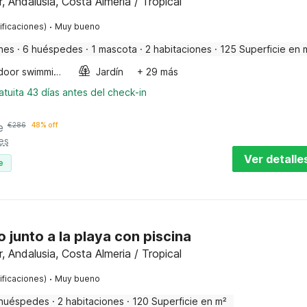
 Andalusia, Costa Almeria / Tropical
·
ificaciones)
Muy bueno
nes
·
6 huéspedes
·
1 mascota
·
2 habitaciones
·
125 Superficie en 
Outdoor swimming pool
Jardín
+ 29 más
tuita 43 días antes del check-in
e
€
286
48% off
es
Ver detalle
e
junto a la playa con piscina
 Andalusia, Costa Almeria / Tropical
·
ificaciones)
Muy bueno
huéspedes
·
2 habitaciones
·
120 Superficie en m²