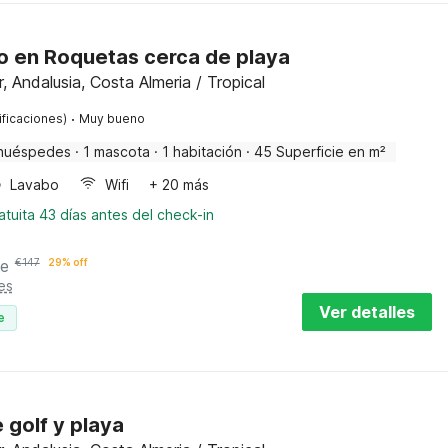
 en Roquetas cerca de playa
 Andalusia, Costa Almeria / Tropical
·
ificaciones)
Muy bueno
huéspedes
·
1 mascota
·
1 habitación
·
45 Superficie en m²
Lavabo
Wifi
+ 20 más
tuita 43 días antes del check-in
he
€
147
29% off
es
Ver detalles
e
golf y playa