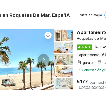
s en Roquetas De Mar, EspañA
Vista en mapa
Apartamento
Roquetas de Mar,
4.3 / 5
(40 Clas
Apartamento
·
6 
garaje
L
Cancelación gra
€
177
por noch
+
Costes adicional