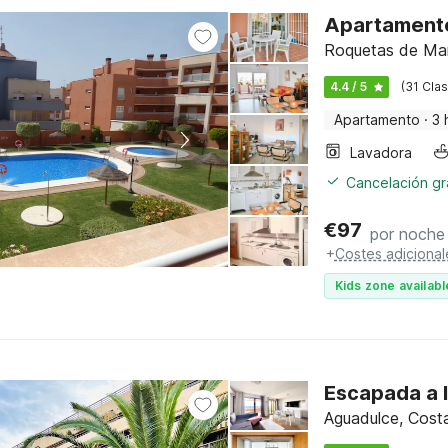
Apartamento
Roquetas de Mar,
4.4 / 5
(31 Clas
Apartamento
·
3 
Lavadora
Cancelación gra
€
97
por noche
+
Costes adicional
Kids zone availabl
Escapada a 
Aguadulce, Costa 