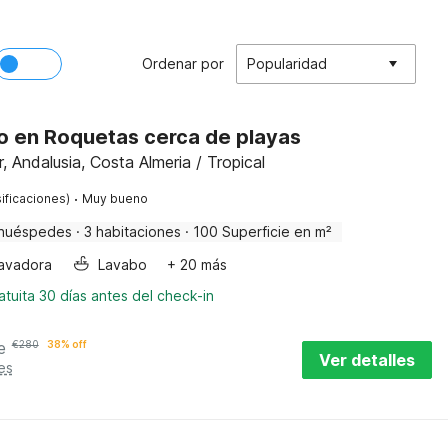
Ordenar por
Popularidad
 en Roquetas cerca de playas
 Andalusia, Costa Almeria / Tropical
·
ificaciones)
Muy bueno
huéspedes
·
3 habitaciones
·
100 Superficie en m²
avadora
Lavabo
+ 20 más
tuita 30 días antes del check-in
e
€
280
38% off
Ver detalles
es