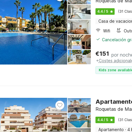
Roquetas de Mar,
4.4 / 5
(31 Clas
Casa de vacacio
Wifi
Cancelación gra
€
151
por noch
+
Costes adicional
Kids zone availabl
Apartamento 
Roquetas de Mar,
4.4 / 5
(31 Clas
Apartamento
·
4 