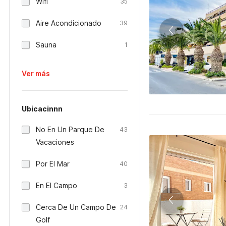
Wifi
35
Aire Acondicionado
39
Sauna
1
Ver más
Ubicacinnn
No En Un Parque De
43
Vacaciones
Por El Mar
40
En El Campo
3
Cerca De Un Campo De
24
Golf