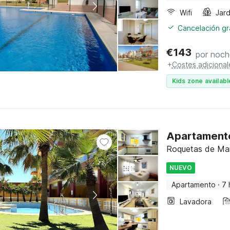
Wifi
Jard
Cancelación gra
€
143
por noch
+
Costes adicional
Kids zone availabl
Apartamento
Roquetas de Mar,
NUEVO
Apartamento
·
7 
Lavadora