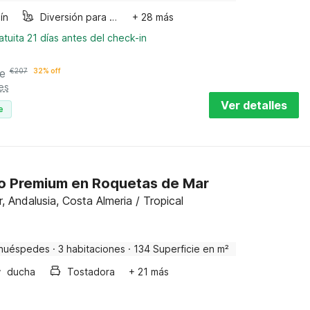
ín
Diversión para niños
+ 28 más
tuita 21 días antes del check-in
e
€
207
32% off
es
Ver detalles
e
 Premium en Roquetas de Mar
 Andalusia, Costa Almeria / Tropical
huéspedes
·
3 habitaciones
·
134 Superficie en m²
ducha
Tostadora
+ 21 más