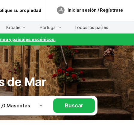
Iniciar sesión / Regístrate
blique su propiedad
Kroatië
Portugal
Todos los países
nea y paisajes escénicos.
s de Mar
Buscar
s
,
0 Mascotas