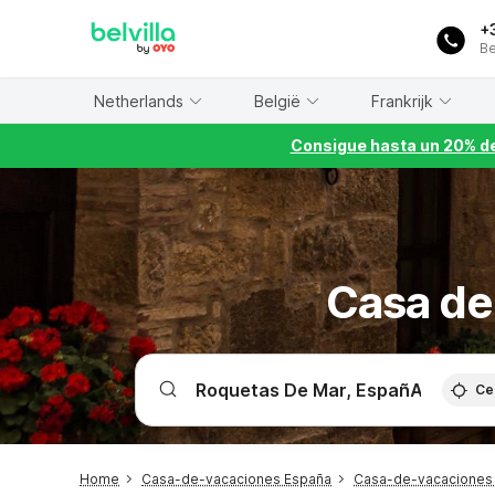
WIZARD MEMBER
+
Be
Netherlands
België
Frankrijk
Consigue hasta un 20% de
Casa de
Ce
Home
Casa-de-vacaciones España
Casa-de-vacaciones C