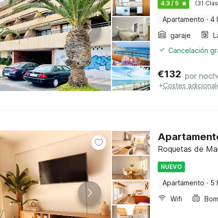
4.3 / 5
(31 Clas
Apartamento
·
4 
garaje
L
Cancelación gra
€
132
por noch
+
Costes adicional
Apartamento
Roquetas de Mar,
NUEVO
Apartamento
·
5 
Wifi