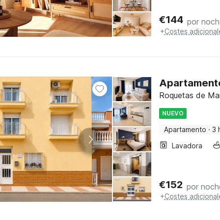
€
144
por noch
+
Costes adicional
Apartamento
Roquetas de Mar,
NUEVO
Apartamento
·
3 
Lavadora
€
152
por noch
+
Costes adicional