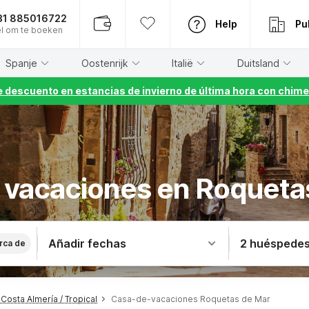
31 885016722
Help
Pu
l om te boeken
Spanje
Oostenrijk
Italië
Duitsland
 descuento en estancias de invierno de última hora con chime
 vacaciones en Roqueta
Añadir fechas
2 huéspede
rca de
osta Almería / Tropical
Casa-de-vacaciones Roquetas de Mar