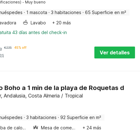
·
ificaciones)
Muy bueno
huéspedes
·
1 mascota
·
3 habitaciones
·
65 Superficie en m²
avadora
Lavabo
+ 20 más
tuita 43 días antes del check-in
e
€
235
45% off
Ver detalles
es
 Boho a 1 min de la playa de Roquetas d
 Andalusia, Costa Almeria / Tropical
huéspedes
·
3 habitaciones
·
92 Superficie en m²
Bomba de calor aire-aire
Mesa de comedor
+ 24 más