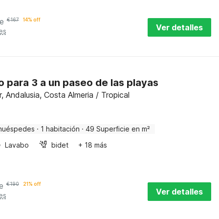
e
€
167
14% off
Ver detalles
es
 para 3 a un paseo de las playas
 Andalusia, Costa Almeria / Tropical
huéspedes
·
1 habitación
·
49 Superficie en m²
Lavabo
bidet
+ 18 más
e
€
190
21% off
Ver detalles
es