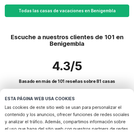
Todas las casas de vacaciones en Benigembla
Escuche a nuestros clientes de 101 en
Benigembla
4.3/5
Basado en más de 101 reseñas sobre 81 casas
ESTA PÁGINA WEB USA COOKIES
Destinos más populares para vacaciones
Las cookies de este sitio web se usan para personalizar el
contenido y los anuncios, ofrecer funciones de redes sociales
Ciudades con los mejores servicios para vacaciones
y analizar el tráfico. Además, compartimos información sobre
Alquileres vacacionales para familias con niños relleu
el uso que haga del sitio web con nuestros partners de redes
Servicios populares para vacaciones en Benigembla