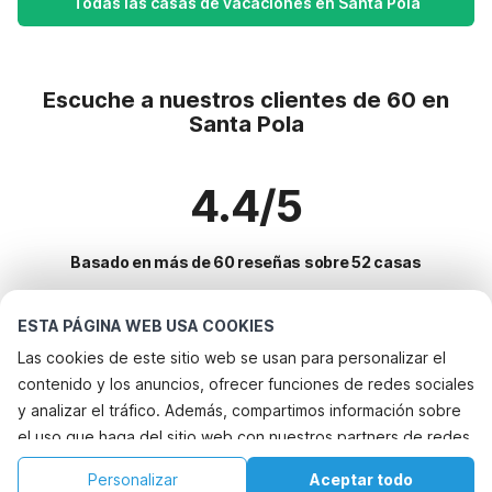
Todas las casas de vacaciones en Santa Pola
Escuche a nuestros clientes de 60 en
Santa Pola
4.4/5
Basado en más de 60 reseñas sobre 52 casas
ESTA PÁGINA WEB USA COOKIES
Destinos más populares para vacaciones
Las cookies de este sitio web se usan para personalizar el
contenido y los anuncios, ofrecer funciones de redes sociales
Ciudades con los mejores servicios para vacaciones
y analizar el tráfico. Además, compartimos información sobre
Alquileres vacacionales para familias con niños relleu
el uso que haga del sitio web con nuestros partners de redes
Servicios populares para vacaciones en Santa-pola
Alquileres vacacionales para familias con niños finestrat
sociales, publicidad y análisis web, quienes pueden
Alquileres vacacionales para familias con niños
Personalizar
Aceptar todo
Ciudades populares para vacaciones en Costa-blanca
combinarla con otra información que les haya proporcionado
Alquileres vacacionales para familias con niños villajoyosa