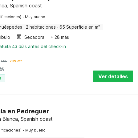
nca, Spanish coast
·
ificaciones)
Muy bueno
huéspedes
·
2 habitaciones
·
65 Superficie en m²
íbulo
Secadora
+ 28 más
tuita 43 días antes del check-in
€
95
29% off
es
Ver detalles
e
ila en Pedreguer
 Blanca, Spanish coast
·
ificaciones)
Muy bueno