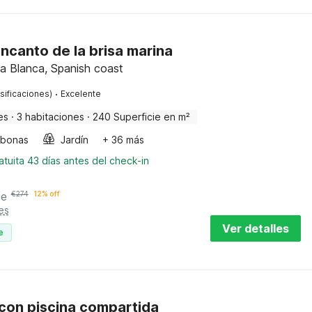
encanto de la brisa marina
ta Blanca, Spanish coast
·
sificaciones)
Excelente
es
·
3 habitaciones
·
240 Superficie en m²
bonas
Jardín
+ 36 más
tuita 43 días antes del check-in
he
€
274
12% off
es
Ver detalles
e
con piscina compartida