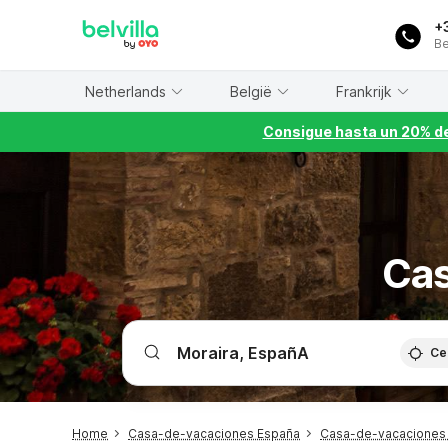
WIZARD MEMBER
+
Be
Netherlands
België
Frankrijk
Consigue hasta un 20% de
Cas
Ce
Home
Casa-de-vacaciones España
Casa-de-vacaciones 