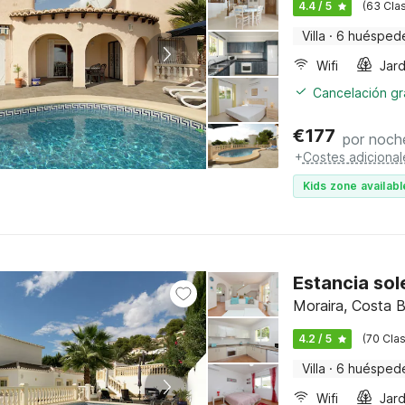
4.4 / 5
(63 Clas
Villa
·
6 huésped
Wifi
Jard
Cancelación gra
€
177
por noch
+
Costes adicional
Kids zone availabl
Estancia sol
Moraira, Costa B
4.2 / 5
(70 Clas
Villa
·
6 huésped
Wifi
Jard