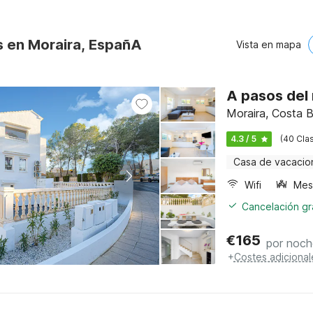
s en Moraira, EspañA
Vista en mapa
A pasos del
Moraira, Costa B
4.3 / 5
(40 Clas
Casa de vacacio
Wifi
Cancelación gra
€
165
por noch
+
Costes adicional