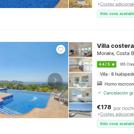
+
Costes adicional
Kids zone availabl
Villa coster
Moraira, Costa B
4.4 / 5
(65 Clas
Villa
·
8 huésped
Cancelación gra
€
178
por noch
+
Costes adicional
Kids zone availabl