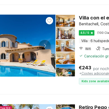
Villa con el 
Benitachell, Cos
4.5 / 5
(100 Cla
Villa
·
6 huésped
Wifi
Tum
Cancelación gra
€
243
por noc
+
Costes adicional
Kids zone availabl
Retiro Pego 
 Top 100