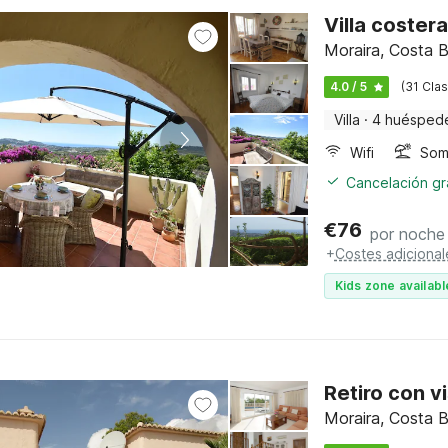
Villa coster
Moraira, Costa B
4.0 / 5
(31 Clas
Villa
·
4 huésped
Wifi
Somb
Cancelación gra
€
76
por noche
+
Costes adicional
Kids zone availabl
Retiro con v
Moraira, Costa B