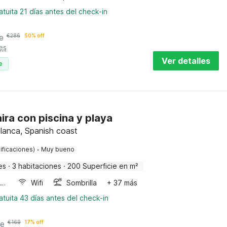
tuita 21 días antes del check-in
e
€
286
50% off
es
Ver detalles
e
aira con piscina y playa
lanca, Spanish coast
·
ificaciones)
Muy bueno
es
·
3 habitaciones
·
200 Superficie en m²
Horno microondas
Wifi
Sombrilla
+ 37 más
tuita 43 días antes del check-in
he
€
169
17% off