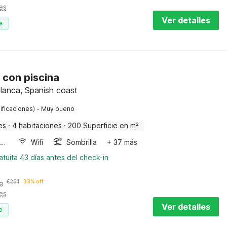
es
Ver detalles
e
a con piscina
lanca, Spanish coast
·
ificaciones)
Muy bueno
es
·
4 habitaciones
·
200 Superficie en m²
Horno microondas
Wifi
Sombrilla
+ 37 más
tuita 43 días antes del check-in
e
€
261
33% off
es
Ver detalles
e