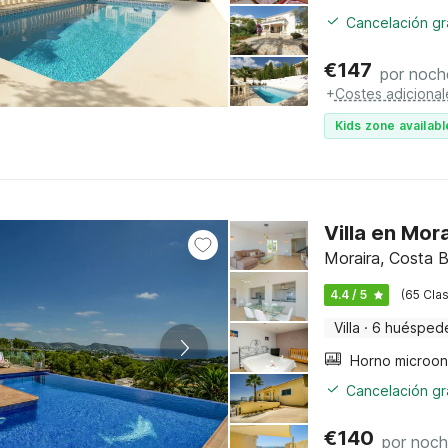
Cancelación gra
€
147
por noch
+
Costes adicional
Kids zone availabl
Villa en Mor
Moraira, Costa B
4.4 / 5
(65 Clas
Villa
·
6 huésped
Cancelación gra
€
140
por noc