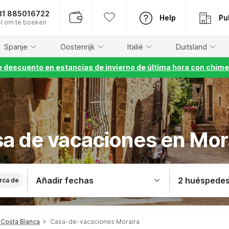
31 885016722
Help
Pu
l om te boeken
Spanje
Oostenrijk
Italië
Duitsland
 descuento en estancias de invierno de última hora con chime
a de vacaciones en Mor
Añadir fechas
2 huéspede
rca de
Costa Blanca
Casa-de-vacaciones Moraira