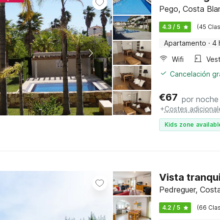
Pego, Costa Bla
4.3 / 5
(45 Clas
Apartamento
·
4 
Wifi
Vest
Cancelación gra
€
67
por noche
+
Costes adicional
Kids zone availabl
Vista tranqu
Pedreguer, Costa
4.2 / 5
(66 Clas