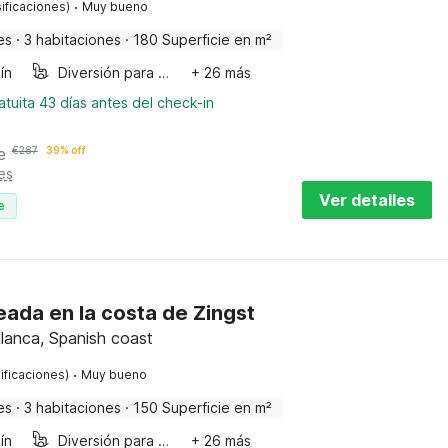
·
ificaciones)
Muy bueno
es
·
3 habitaciones
·
180 Superficie en m²
ín
Diversión para niños
+ 26 más
tuita 43 días antes del check-in
e
€
287
39% off
es
Ver detalles
e
eada en la costa de Zingst
lanca, Spanish coast
·
ificaciones)
Muy bueno
es
·
3 habitaciones
·
150 Superficie en m²
ín
Diversión para niños
+ 26 más