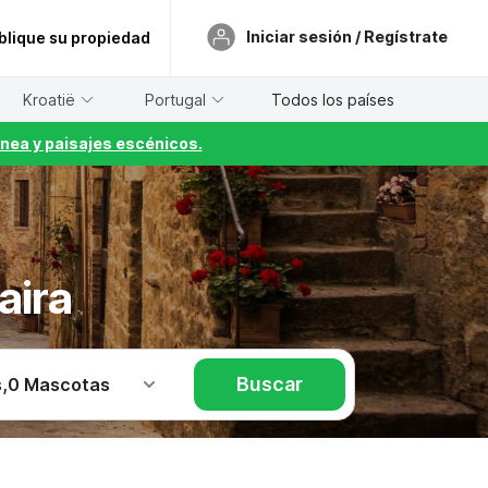
Iniciar sesión / Regístrate
blique su propiedad
Kroatië
Portugal
Todos los países
nea y paisajes escénicos.
aira
Buscar
s
,
0 Mascotas