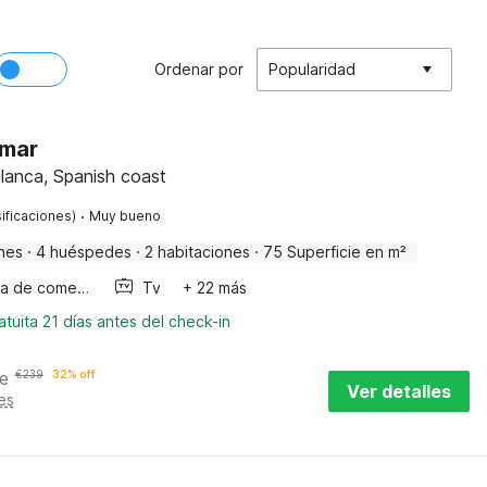
Ordenar por
Popularidad
 mar
lanca, Spanish coast
·
ificaciones)
Muy bueno
nes
·
4 huéspedes
·
2 habitaciones
·
75 Superficie en m²
Mesa de comedor
Tv
+ 22 más
tuita 21 días antes del check-in
e
€
239
32% off
Ver detalles
es