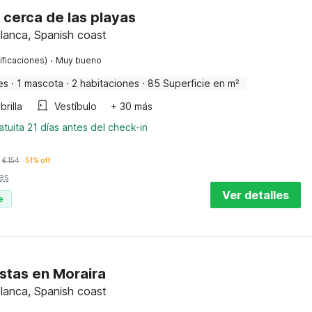
a cerca de las playas
lanca, Spanish coast
·
ificaciones)
Muy bueno
es
·
1 mascota
·
2 habitaciones
·
85 Superficie en m²
rilla
Vestíbulo
+ 30 más
tuita 21 días antes del check-in
€
154
51% off
es
Ver detalles
e
istas en Moraira
lanca, Spanish coast