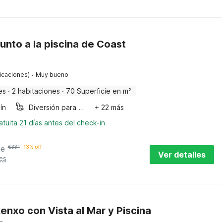
nto a la piscina de Coast
·
ficaciones)
Muy bueno
es
·
2 habitaciones
·
70 Superficie en m²
ín
Diversión para niños
+ 22 más
tuita 21 días antes del check-in
he
€
331
13% off
Ver detalles
es
xenxo con Vista al Mar y Piscina