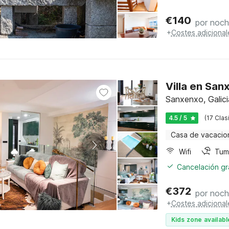
€
140
por noc
+
Costes adicional
Villa en San
Sanxenxo, Galici
4.5 / 5
(17 Clas
Casa de vacacio
Wifi
Tum
Cancelación gra
€
372
por noc
+
Costes adicional
Kids zone availabl