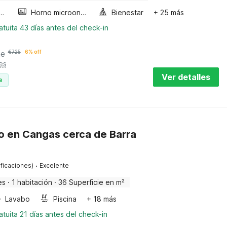
a de burbujas
Horno microondas
Bienestar
+ 25 más
tuita 43 días antes del check-in
he
€
725
6% off
es
Ver detalles
e
 en Cangas cerca de Barra
·
ificaciones)
Excelente
es
·
1 habitación
·
36 Superficie en m²
Lavabo
Piscina
+ 18 más
tuita 21 días antes del check-in