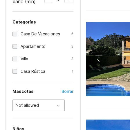
baño (min)
Categorías
Casa De Vacaciones
5
Apartamento
3
Villa
3
Casa Rústica
1
Mascotas
Borrar
Not allowed
Niños