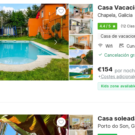
Casa Vacaci
Chapela, Galicia
4.4 / 5
(12 Clas
Casa de vacacio
Wifi
Cun
Cancelación gra
€
154
por noch
+
Costes adicional
Kids zone availabl
Casa solead
Porto do Son, Ga