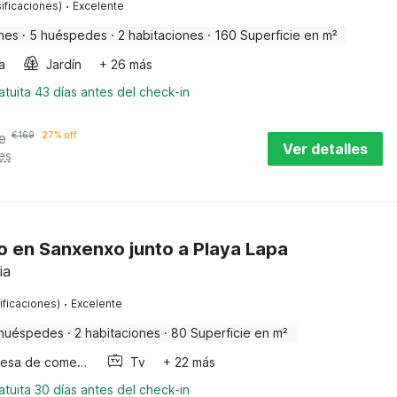
·
ificaciones)
Excelente
nes
·
5 huéspedes
·
2 habitaciones
·
160 Superficie en m²
a
Jardín
+ 26 más
tuita 43 días antes del check-in
e
€
169
27% off
Ver detalles
es
 en Sanxenxo junto a Playa Lapa
ia
·
ificaciones)
Excelente
huéspedes
·
2 habitaciones
·
80 Superficie en m²
Mesa de comedor
Tv
+ 22 más
tuita 30 días antes del check-in