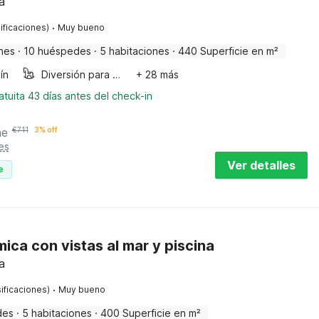
a
·
ificaciones)
Muy bueno
nes
·
10 huéspedes
·
5 habitaciones
·
440 Superficie en m²
ín
Diversión para niños
+ 28 más
tuita 43 días antes del check-in
he
€
711
3% off
es
Ver detalles
e
mica con vistas al mar y piscina
a
·
ificaciones)
Muy bueno
des
·
5 habitaciones
·
400 Superficie en m²