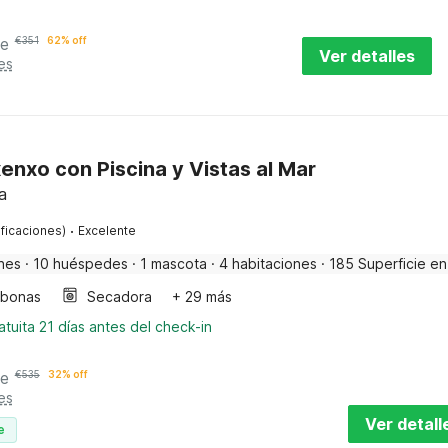
he
€
351
62% off
Ver detalles
es
xenxo con Piscina y Vistas al Mar
a
·
ificaciones)
Excelente
nes
·
10 huéspedes
·
1 mascota
·
4 habitaciones
·
185 Superficie en
bonas
Secadora
+ 29 más
tuita 21 días antes del check-in
he
€
535
32% off
es
Ver detall
e