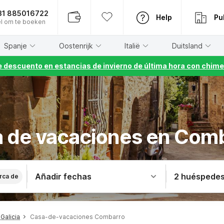
31 885016722
Help
Pu
l om te boeken
Spanje
Oostenrijk
Italië
Duitsland
 descuento en estancias de invierno de última hora con chime
 de vacaciones en Com
Añadir fechas
2 huéspede
rca de
Galicia
Casa-de-vacaciones Combarro