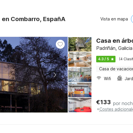
s en Combarro, EspañA
Vista en mapa
Casa en árbo
Padriñán, Galicia
4.3 / 5
(4 Clasi
Casa de vacacio
Wifi
Jard
€
133
por noch
+
Costes adicional