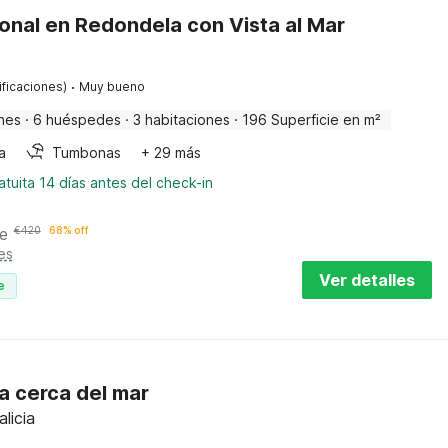
onal en Redondela con Vista al Mar
·
ificaciones)
Muy bueno
nes
·
6 huéspedes
·
3 habitaciones
·
196 Superficie en m²
a
Tumbonas
+ 29 más
tuita 14 días antes del check-in
e
€
420
68% off
es
Ver detalles
e
a cerca del mar
licia