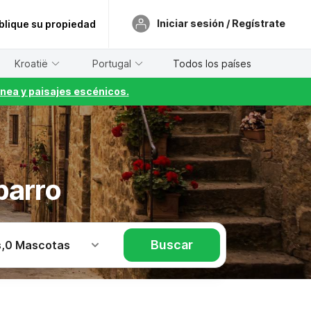
Iniciar sesión / Regístrate
blique su propiedad
Kroatië
Portugal
Todos los países
nea y paisajes escénicos.
barro
Buscar
s
,
0 Mascotas