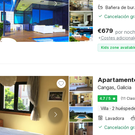
Bañer
Cancelación gra
€
679
por noc
+
Costes adicional
Kids zone availabl
Apartamento
Cangas, Galicia
4.7 / 5
(11 Clas
Villa
·
2 huésped
Lavadora
Cancelación gra