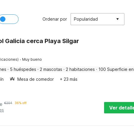
Ordenar por
Popularidad
l Galicia cerca Playa Silgar
·
ficaciones)
Muy bueno
nes
·
5 huéspedes
·
2 mascotas
·
2 habitaciones
·
100 Superficie en
ín
Mesa de comedor
+ 23 más
e
€
204
36% off
Ver detall
es