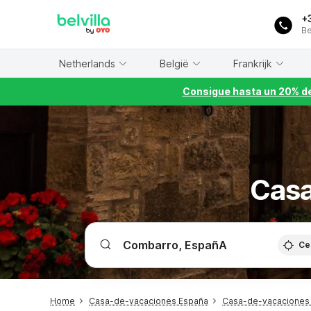
WIZARD MEMBER
+
Be
Netherlands
België
Frankrijk
Consigue hasta un 20% de
Casa
Ce
Home
Casa-de-vacaciones España
Casa-de-vacaciones 