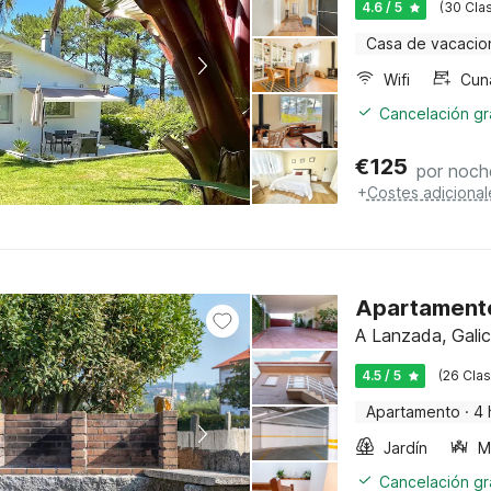
4.6 / 5
(30 Clas
Casa de vacacio
Wifi
Cun
Cancelación gra
€
125
por noch
+
Costes adicional
Apartamento
A Lanzada, Galic
4.5 / 5
(26 Clas
Apartamento
·
4 
Jardín
Cancelación gra