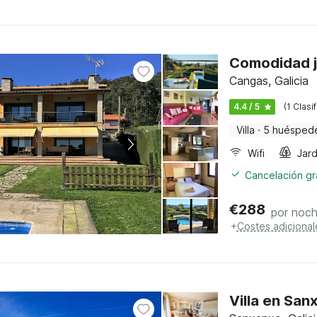
Comodidad ju
Cangas, Galicia
4.4 / 5
(1 Clasi
Villa
·
5 huésped
Wifi
Jard
Cancelación gra
€
288
por noc
+
Costes adicional
Villa en San