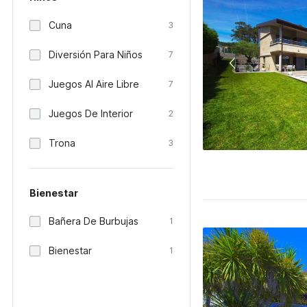
Cuna
3
Diversión Para Niños
7
Juegos Al Aire Libre
7
Juegos De Interior
2
Trona
3
Bienestar
Bañera De Burbujas
1
Bienestar
1