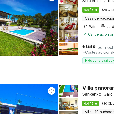
Sanxenxo, Galici
4.4 / 5
(28 Clas
Casa de vacacio
Wifi
Jard
Cancelación gra
€
689
por noc
+
Costes adicional
Kids zone availabl
Villa panorá
Sanxenxo, Galici
4.4 / 5
(30 Clas
Villa
·
10 huéspe