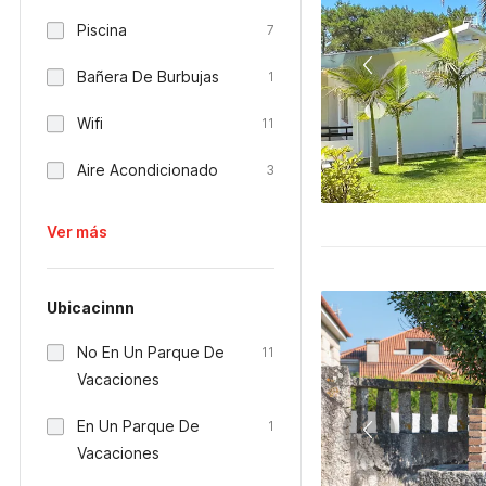
Piscina
7
Bañera De Burbujas
1
Wifi
11
Aire Acondicionado
3
Ver más
Ubicacinnn
No En Un Parque De
11
Vacaciones
En Un Parque De
1
Vacaciones