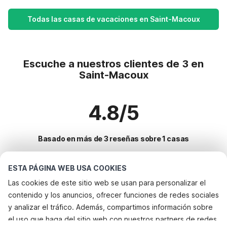
Todas las casas de vacaciones en Saint-Macoux
Escuche a nuestros clientes de 3 en
Saint-Macoux
4.8/5
Basado en más de 3 reseñas sobre 1 casas
ESTA PÁGINA WEB USA COOKIES
Destinos más populares para vacaciones
Las cookies de este sitio web se usan para personalizar el
contenido y los anuncios, ofrecer funciones de redes sociales
Ciudades con los mejores servicios para vacaciones
y analizar el tráfico. Además, compartimos información sobre
Alquileres vacacionales para familias con niños assignan
el uso que haga del sitio web con nuestros partners de redes
Servicios populares para vacaciones en Saint-macoux