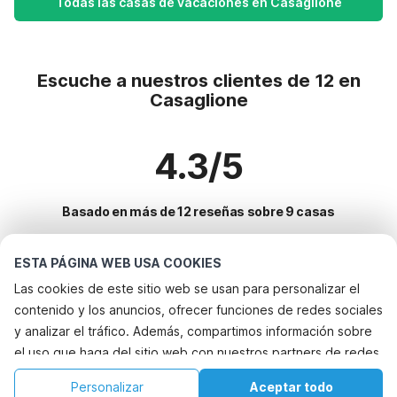
Todas las casas de vacaciones en Casaglione
Escuche a nuestros clientes de 12 en
Casaglione
4.3/5
Basado en más de 12 reseñas sobre 9 casas
ESTA PÁGINA WEB USA COOKIES
Destinos más populares para vacaciones
Las cookies de este sitio web se usan para personalizar el
contenido y los anuncios, ofrecer funciones de redes sociales
Ciudades con los mejores servicios para vacaciones
y analizar el tráfico. Además, compartimos información sobre
Alquileres vacacionales para familias con niños sainte-marie
el uso que haga del sitio web con nuestros partners de redes
Servicios populares para vacaciones en Casaglione
Casa de vacaciones en parque de atracciones porto-vecchio
sociales, publicidad y análisis web, quienes pueden
Casa de vacaciones junto al mar
Personalizar
Aceptar todo
Ciudades populares para vacaciones en Corcega-del-sur
combinarla con otra información que les haya proporcionado
Alquileres vacacionales para familias con niños giuncheto