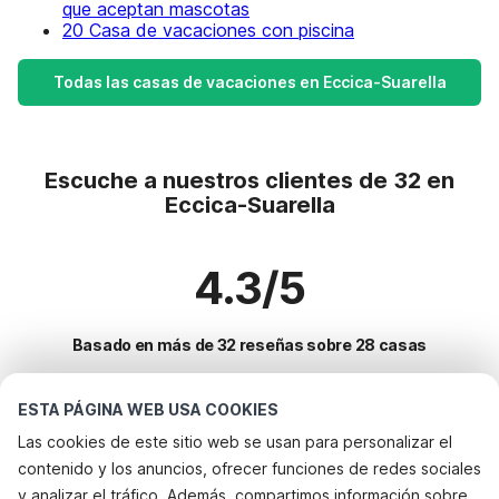
que aceptan mascotas
20 Casa de vacaciones con piscina
Todas las casas de vacaciones en Eccica-Suarella
Escuche a nuestros clientes de 32 en
Eccica-Suarella
4.3/5
Basado en más de 32 reseñas sobre 28 casas
ESTA PÁGINA WEB USA COOKIES
Destinos más populares para vacaciones
Las cookies de este sitio web se usan para personalizar el
contenido y los anuncios, ofrecer funciones de redes sociales
Ciudades con los mejores servicios para vacaciones
y analizar el tráfico. Además, compartimos información sobre