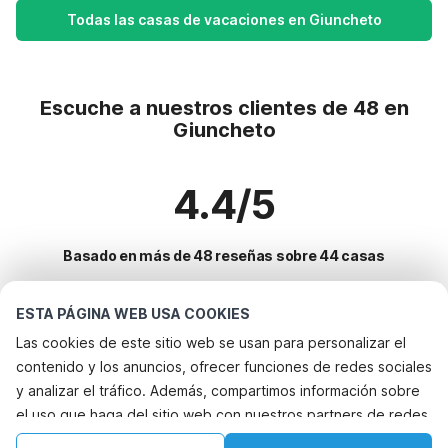
Todas las casas de vacaciones en Giuncheto
Escuche a nuestros clientes de 48 en
Giuncheto
4.4/5
Basado en más de 48 reseñas sobre 44 casas
ESTA PÁGINA WEB USA COOKIES
Destinos más populares para vacaciones
Las cookies de este sitio web se usan para personalizar el
contenido y los anuncios, ofrecer funciones de redes sociales
Ciudades con los mejores servicios para vacaciones
y analizar el tráfico. Además, compartimos información sobre
Alquileres vacacionales para familias con niños sainte-marie
el uso que haga del sitio web con nuestros partners de redes
Servicios populares para vacaciones en Giuncheto
Casa de vacaciones en parque de atracciones porto-vecchio
sociales, publicidad y análisis web, quienes pueden