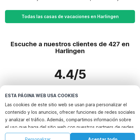
Todas las casas de vacaciones en Harlingen
Escuche a nuestros clientes de 427 en
Harlingen
4.4/5
Basado en más de 427 reseñas sobre 318 casas
ESTA PÁGINA WEB USA COOKIES
Las cookies de este sitio web se usan para personalizar el
contenido y los anuncios, ofrecer funciones de redes sociales
Destinos más populares para vacaciones
y analizar el tráfico. Además, compartimos información sobre
el uso que haga del sitio web con nuestros partners de redes
Ciudades con los mejores servicios para vacaciones
sociales, publicidad y análisis web, quienes pueden
Alquileres vacacionales para familias con niños bayeux
Personalizar
Aceptar todo