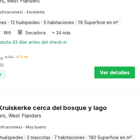
rs, West Flanders
·
sificaciones)
Excelente
nes
·
12 huéspedes
·
5 habitaciones
·
19 Superficie en m²
Wifi
Secadora
+ 34 más
tuita 43 días antes del check-in
he
€
490
47% off
es
Ver detalles
e
ruiskerke cerca del bosque y lago
ers, West Flanders
·
ificaciones)
Muy bueno
 huéspedes
·
2 mascotas
·
7 habitaciones
·
180 Superficie en m²