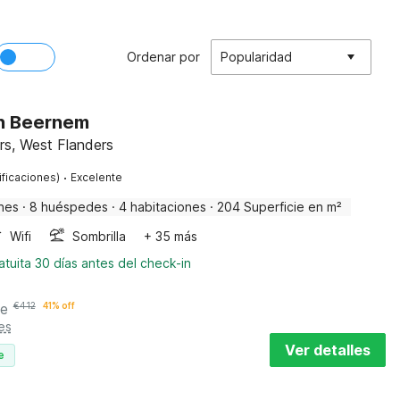
Ordenar por
Popularidad
en Beernem
rs, West Flanders
·
ificaciones)
Excelente
nes
·
8 huéspedes
·
4 habitaciones
·
204 Superficie en m²
Wifi
Sombrilla
+ 35 más
tuita 30 días antes del check-in
he
€
412
41% off
es
Ver detalles
e