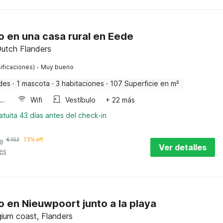
 en una casa rural en Eede
Dutch Flanders
·
ificaciones)
Muy bueno
des
·
1 mascota
·
3 habitaciones
·
107 Superficie en m²
Horno microondas
Wifi
Vestíbulo
+ 22 más
tuita 43 días antes del check-in
e
€
453
73% off
Ver detalles
es
 en Nieuwpoort junto a la playa
ium coast, Flanders