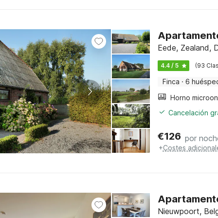
Apartamento
Eede, Zealand, 
4.4 / 5
(93 Clas
Finca
·
6 huéspe
Cancelación gra
€
126
por noch
+
Costes adicional
Apartamento
Nieuwpoort, Belg