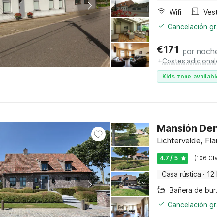
Wifi
Vest
Cancelación gra
€
171
por noch
+
Costes adicional
Kids zone availabl
Mansión Den 
Lichtervelde, Fl
4.7 / 5
(106 Cla
Casa rústica
·
12
Bañer
Cancelación gra