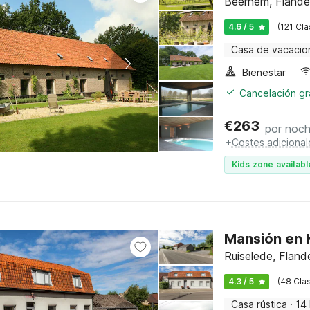
Beernem, Flande
4.6 / 5
(121 Cla
Casa de vacacio
Bienestar
Cancelación gra
€
263
por noc
+
Costes adicional
Kids zone availabl
Mansión en K
Ruiselede, Fland
4.3 / 5
(48 Clas
Casa rústica
·
14