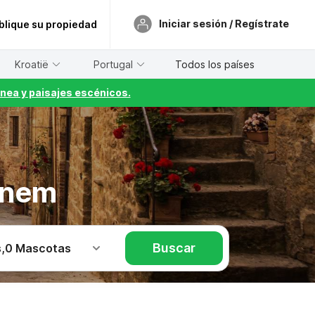
Iniciar sesión / Regístrate
blique su propiedad
Kroatië
Portugal
Todos los países
nea y paisajes escénicos.
rnem
Buscar
s
,
0 Mascotas