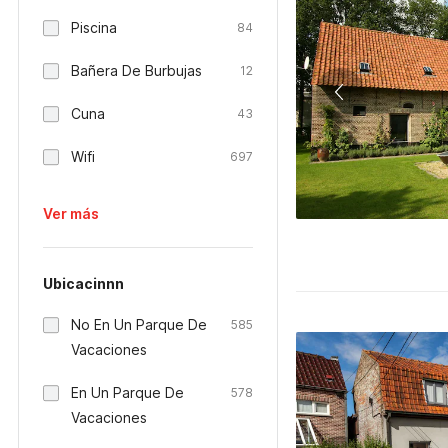
Piscina
84
Bañera De Burbujas
12
Cuna
43
Wifi
697
Ver más
Ubicacinnn
No En Un Parque De
585
Vacaciones
En Un Parque De
578
Vacaciones