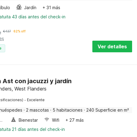
íbulo
Jardín
+ 31 más
tuita 43 días antes del check-in
e
€
437
62% off
es
Ver detalles
e
Ast con jacuzzi y jardín
anders, West Flanders
·
sificaciones)
Excelente
 huéspedes
·
2 mascotas
·
5 habitaciones
·
240 Superficie en m²
a de burbujas
Bienestar
Wifi
+ 27 más
tuita 21 días antes del check-in