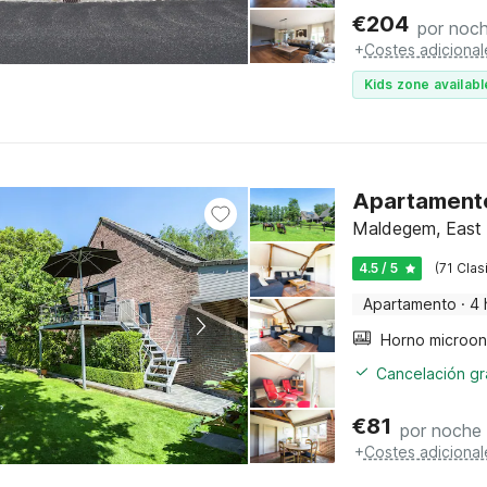
€
204
por noc
+
Costes adicional
Kids zone availabl
Apartamento
Maldegem, East 
4.5 / 5
(71 Clas
Apartamento
·
4 
Cancelación gra
€
81
por noche
+
Costes adicional