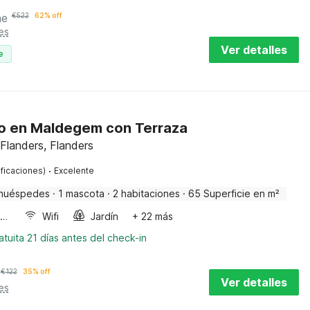
he
€
522
62% off
es
Ver detalles
e
 en Maldegem con Terraza
Flanders, Flanders
·
ificaciones)
Excelente
huéspedes
·
1 mascota
·
2 habitaciones
·
65 Superficie en m²
Horno microondas
Wifi
Jardín
+ 22 más
tuita 21 días antes del check-in
€
122
35% off
Ver detalles
es