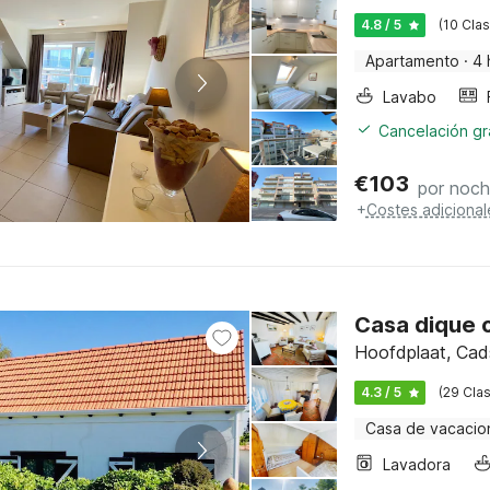
4.8 / 5
(10 Clas
Apartamento
·
4 
Lavabo
Cancelación gra
€
103
por noc
+
Costes adicional
Casa dique c
Hoofdplaat, Cad
4.3 / 5
(29 Clas
Casa de vacacio
Lavadora