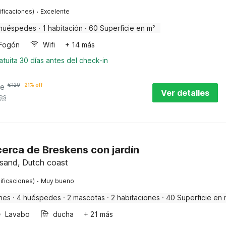
·
ificaciones)
Excelente
huéspedes
·
1 habitación
·
60 Superficie en m²
Fogón
Wifi
+ 14 más
tuita 30 días antes del check-in
he
€
129
21% off
Ver detalles
es
erca de Breskens con jardín
sand, Dutch coast
·
ificaciones)
Muy bueno
nes
·
4 huéspedes
·
2 mascotas
·
2 habitaciones
·
40 Superficie en 
Lavabo
ducha
+ 21 más