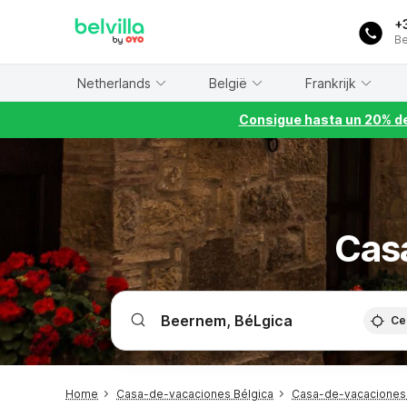
WIZARD MEMBER
+
Be
Netherlands
België
Frankrijk
Consigue hasta un 20% de
Cas
Ce
Home
Casa-de-vacaciones Bélgica
Casa-de-vacaciones 