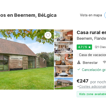
tos en Beernem, BéLgica
Vista en mapa
Casa rural 
Beernem, Flande
4.7 / 5
(21 Clas
Casa de vacacio
Bienestar
Cancelación gra
€
247
por noc
+
Costes adicional
Kids zone availabl