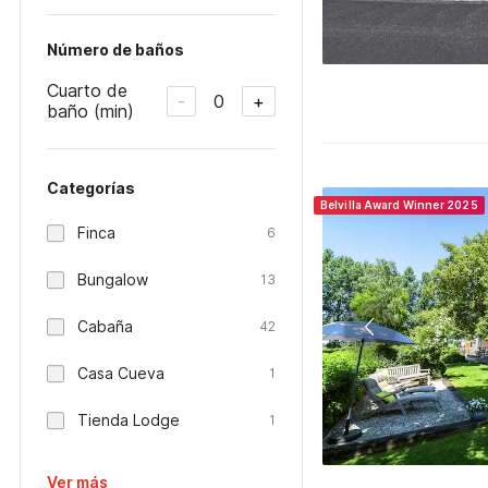
Número de baños
Cuarto de
0
-
+
baño (min)
Categorías
Belvilla Award Winner 2025
Finca
6
Bungalow
13
Cabaña
42
Casa Cueva
1
Tienda Lodge
1
Ver más