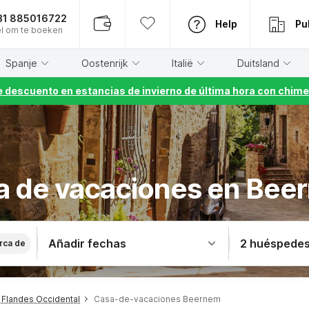
31 885016722
Help
Pu
l om te boeken
Spanje
Oostenrijk
Italië
Duitsland
 descuento en estancias de invierno de última hora con chime
a de vacaciones en Bee
Añadir fechas
2 huéspede
rca de
Flandes Occidental
Casa-de-vacaciones Beernem