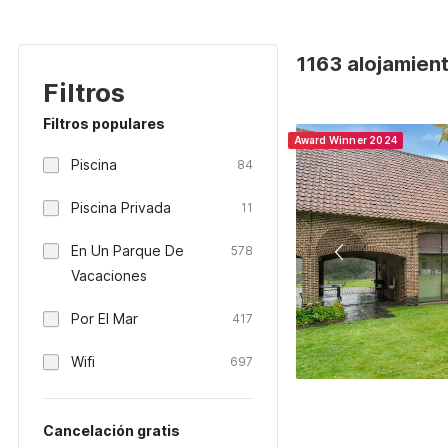
1163 alojamien
Filtros
Filtros populares
Award Winner 2024
Piscina
84
Piscina Privada
11
En Un Parque De
578
Vacaciones
Por El Mar
417
Wifi
697
Cancelación gratis