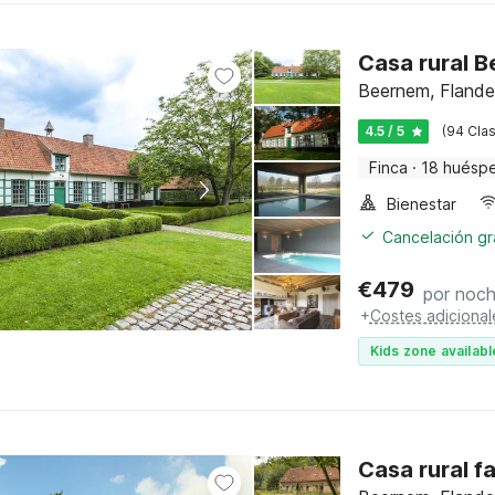
Casa rural 
Beernem, Flande
4.5 / 5
(94 Clas
Finca
·
18 huésp
Bienestar
Cancelación gra
€
479
por noc
+
Costes adicional
Kids zone availabl
Casa rural f