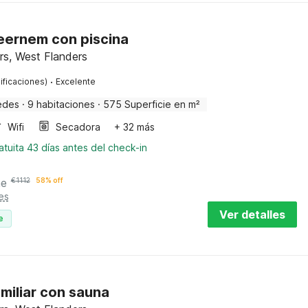
Beernem con piscina
rs, West Flanders
·
ificaciones)
Excelente
edes
·
9 habitaciones
·
575 Superficie en m²
Wifi
Secadora
+ 32 más
tuita 43 días antes del check-in
he
€
1112
58% off
es
Ver detalles
e
amiliar con sauna