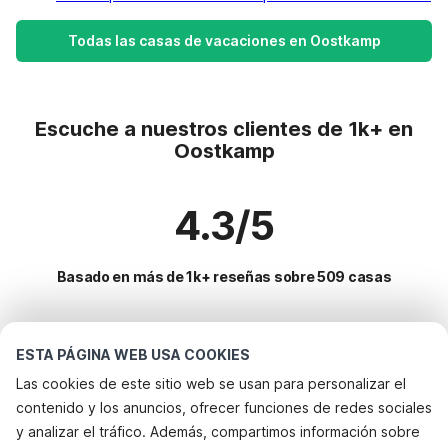
Todas las casas de vacaciones en Oostkamp
Escuche a nuestros clientes de 1k+ en
Oostkamp
4.3/5
Basado en más de 1k+ reseñas sobre 509 casas
Destinos más populares para vacaciones
ESTA PÁGINA WEB USA COOKIES
Las cookies de este sitio web se usan para personalizar el
Ciudades con los mejores servicios para vacaciones
contenido y los anuncios, ofrecer funciones de redes sociales
Apartamentos de vacaciones brujas
y analizar el tráfico. Además, compartimos información sobre
Servicios populares para vacaciones en Oostkamp