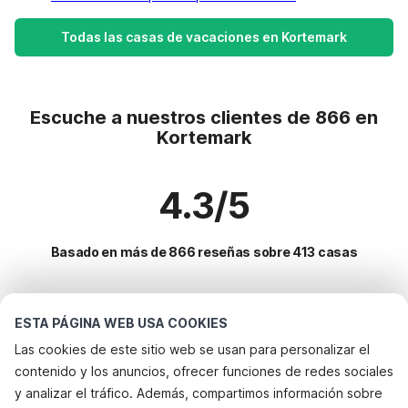
Todas las casas de vacaciones en Kortemark
Escuche a nuestros clientes de 866 en
Kortemark
4.3/5
Basado en más de 866 reseñas sobre 413 casas
Destinos más populares para vacaciones
ESTA PÁGINA WEB USA COOKIES
Las cookies de este sitio web se usan para personalizar el
Ciudades con los mejores servicios para vacaciones
contenido y los anuncios, ofrecer funciones de redes sociales
Apartamentos de vacaciones brujas
y analizar el tráfico. Además, compartimos información sobre
Servicios populares para vacaciones en Kortemark