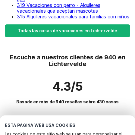
319 Vacaciones con perro - Alquileres
vacacionales que aceptan mascotas
315 Alquileres vacacionales para familias con niños
Todas las casas de vacaciones en Lichtervelde
Escuche a nuestros clientes de 940 en
Lichtervelde
4.3/5
Basado en más de 940 reseñas sobre 430 casas
Destinos más populares para vacaciones
ESTA PÁGINA WEB USA COOKIES
Las cookies de este sitio web se usan para personalizar el