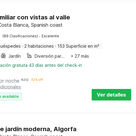
amiliar con vistas al valle
 Costa Blanca, Spanish coast
·
(89 Clasificaciones)
Excelente
huéspedes
·
2 habitaciones
·
153 Superficie en m²
Jardín
Diversión para niños
+ 27 más
ación gratuita 43 días antes del check-in
or noche
€
212
32% off
dicionales
Ver detalles
 available
e jardín moderna, Algorfa