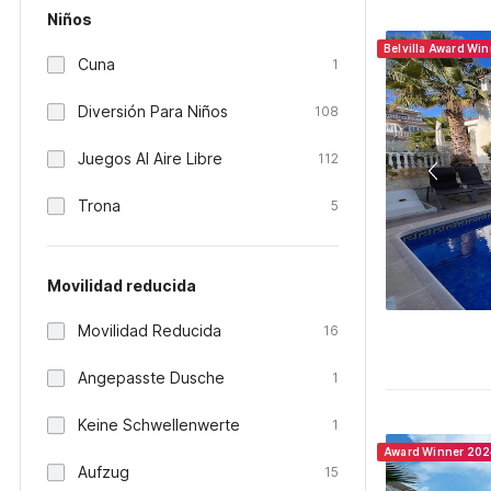
Niños
Belvilla Award Wi
Cuna
1
Diversión Para Niños
108
Juegos Al Aire Libre
112
Trona
5
Movilidad reducida
Movilidad Reducida
16
Angepasste Dusche
1
Keine Schwellenwerte
1
Award Winner 202
Aufzug
15