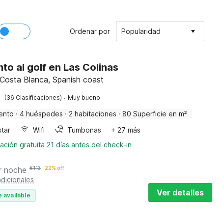
Ordenar por
Popularidad
nto al golf en Las Colinas
 Costa Blanca, Spanish coast
·
(36 Clasificaciones)
Muy bueno
ento
·
4 huéspedes
·
2 habitaciones
·
80 Superficie en m²
tar
Wifi
Tumbonas
+ 27 más
ación gratuita 21 días antes del check-in
r noche
€
113
22% off
dicionales
Ver detalles
 available