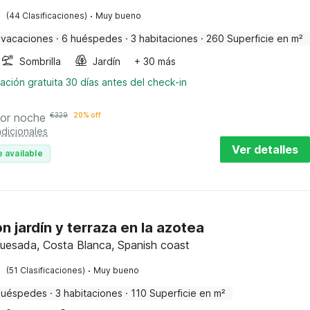
·
(44 Clasificaciones)
Muy bueno
 vacaciones
·
6 huéspedes
·
3 habitaciones
·
260 Superficie en m²
Sombrilla
Jardín
+ 30 más
ación gratuita 30 días antes del check-in
or noche
€
329
20% off
dicionales
Ver detalles
 available
on jardín y terraza en la azotea
uesada, Costa Blanca, Spanish coast
·
(51 Clasificaciones)
Muy bueno
huéspedes
·
3 habitaciones
·
110 Superficie en m²