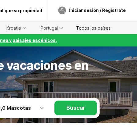
Iniciar sesión / Regístrate
blique su propiedad
Kroatië
Portugal
Todos los países
nea y paisajes escénicos.
de vacaciones en
Buscar
s
,
0 Mascotas