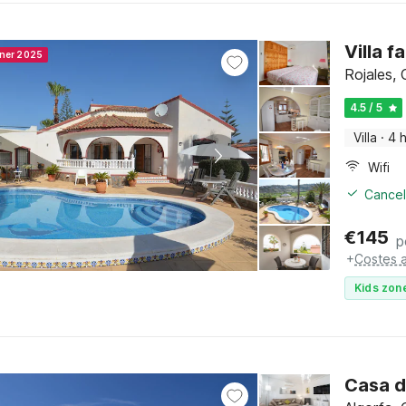
Villa f
nner 2025
Rojales,
4.5 / 5
Villa
·
4 
Wifi
Cancel
€
145
p
+
Costes a
Kids zone
Casa d