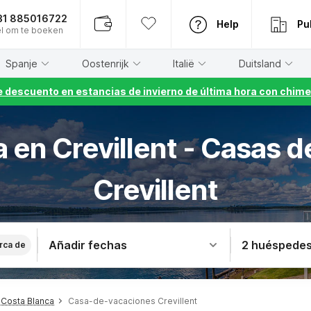
31 885016722
Help
Pu
l om te boeken
Spanje
Oostenrijk
Italië
Duitsland
 descuento en estancias de invierno de última hora con chime
a en Crevillent - Casas 
Crevillent
Añadir fechas
2 huéspede
rca de
Costa Blanca
Casa-de-vacaciones Crevillent