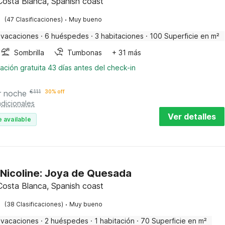
 Costa Blanca, Spanish coast
·
(47 Clasificaciones)
Muy bueno
 vacaciones
·
6 huéspedes
·
3 habitaciones
·
100 Superficie en m²
Sombrilla
Tumbonas
+ 31 más
ación gratuita 43 días antes del check-in
r noche
€
111
30% off
dicionales
Ver detalles
 available
 Nicoline: Joya de Quesada
 Costa Blanca, Spanish coast
·
(38 Clasificaciones)
Muy bueno
 vacaciones
·
2 huéspedes
·
1 habitación
·
70 Superficie en m²