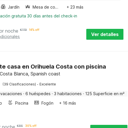
Jardín
Mesa de comedor
+ 23 más
ación gratuita 30 días antes del check-in
or noche
€
119
14% off
Ver detalles
dicionales
te casa en Orihuela Costa con piscina
 Costa Blanca, Spanish coast
·
(39 Clasificaciones)
Excelente
 vacaciones
·
6 huéspedes
·
3 habitaciones
·
125 Superficie en m²
o
Piscina
Fogón
+ 16 más
r noche
€
86
30% off