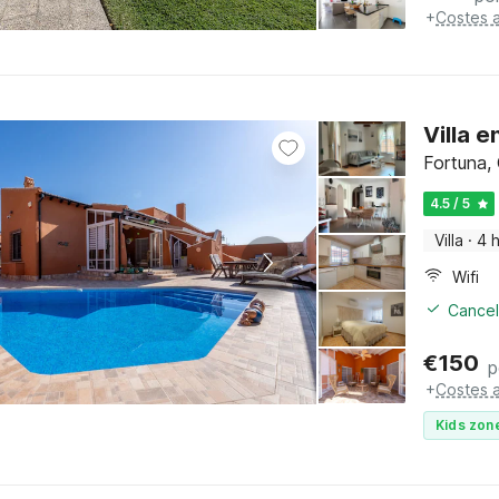
+
Costes a
Villa 
Fortuna,
4.5 / 5
Villa
·
4 
Wifi
Cancel
€
150
p
+
Costes a
Kids zone