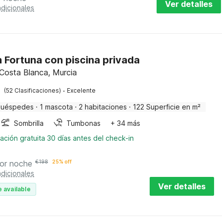
Ver detalles
dicionales
en Fortuna con piscina privada
 Costa Blanca, Murcia
·
(52 Clasificaciones)
Excelente
huéspedes
·
1 mascota
·
2 habitaciones
·
122 Superficie en m²
Sombrilla
Tumbonas
+ 34 más
ación gratuita 30 días antes del check-in
or noche
€
198
25% off
dicionales
Ver detalles
 available