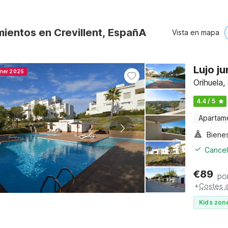
mientos en Crevillent, EspañA
Vista en mapa
Lujo ju
nner 2025
Orihuela,
4.4 / 5
Apartam
Bienes
Cancel
€
89
po
+
Costes a
Kids zone