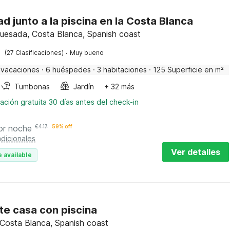
ad junto a la piscina en la Costa Blanca
uesada, Costa Blanca, Spanish coast
·
(27 Clasificaciones)
Muy bueno
 vacaciones
·
6 huéspedes
·
3 habitaciones
·
125 Superficie en m²
Tumbonas
Jardín
+ 32 más
ación gratuita 30 días antes del check-in
or noche
€
417
59% off
dicionales
Ver detalles
 available
te casa con piscina
 Costa Blanca, Spanish coast