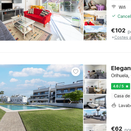
Wifi
Cancel
€
102
p
+
Costes a
Elegan
Orihuela,
4.6 / 5
Casa de
Lavab
€
62
po