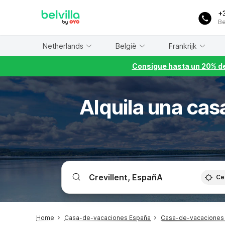
WIZARD MEMBER
+
Be
Netherlands
België
Frankrijk
Consigue hasta un 20% de
Alquila una cas
Ce
Home
Casa-de-vacaciones España
Casa-de-vacaciones 