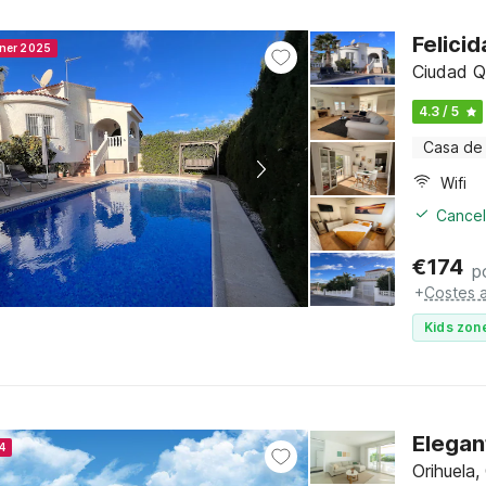
Felicid
nner 2025
Ciudad Q
4.3 / 5
Casa de
Wifi
Cancel
€
174
p
+
Costes a
Kids zone
Elegan
4
Orihuela,