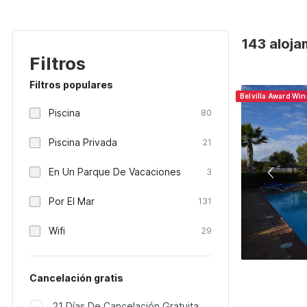
143 aloja
Filtros
Filtros populares
Belvilla Award Wi
Piscina
80
Piscina Privada
21
En Un Parque De Vacaciones
3
Por El Mar
131
Wifi
29
Cancelación gratis
21 Días De Cancelación Gratuita