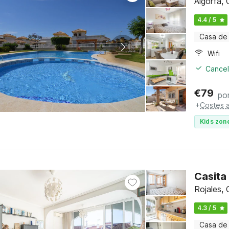
Algorfa,
4.4 / 5
Casa de
Wifi
Cancel
€
79
po
+
Costes a
Kids zone
Casita
Rojales,
4.3 / 5
Casa de