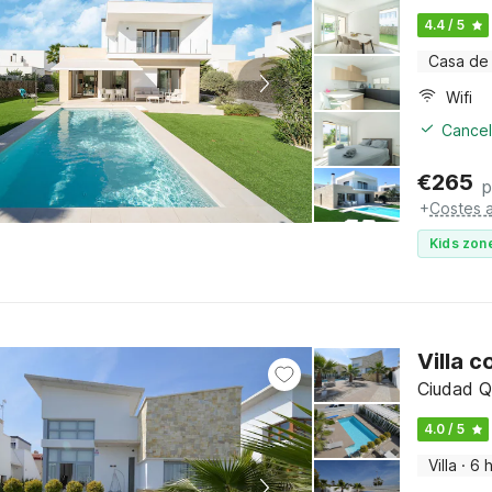
4.4 / 5
Casa de
Wifi
Cancel
€
265
p
+
Costes a
Kids zone
Villa c
Ciudad Q
4.0 / 5
Villa
·
6 