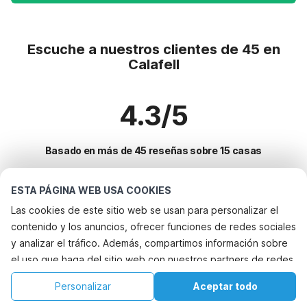
Escuche a nuestros clientes de 45 en
Calafell
4.3/5
Basado en más de 45 reseñas sobre 15 casas
ESTA PÁGINA WEB USA COOKIES
Destinos más populares para vacaciones
Las cookies de este sitio web se usan para personalizar el
contenido y los anuncios, ofrecer funciones de redes sociales
Ciudades con los mejores servicios para vacaciones
y analizar el tráfico. Además, compartimos información sobre
Alquileres vacacionales para familias con niños sant-andreu-salou
el uso que haga del sitio web con nuestros partners de redes
Servicios populares para vacaciones en Calafell
Alquileres vacacionales para familias con niños la-bisbal-del-
sociales, publicidad y análisis web, quienes pueden
Alquileres vacacionales para familias con niños
Personalizar
Aceptar todo
penedes
Ciudades populares para vacaciones en Costa-daurada
combinarla con otra información que les haya proporcionado
Alquileres vacacionales para familias con niños el-vendrell
Casa de vacaciones con piscina
Inicio
Lista de deseos
Reservas
Cuenta