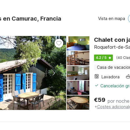
s en Camurac, Francia
Vista en mapa
Chalet con ja
Roquefort-de-Sau
4.2 / 5
(40 Clas
Casa de vacacio
Lavadora
Cancelación gra
€
59
por noche
+
Costes adicional