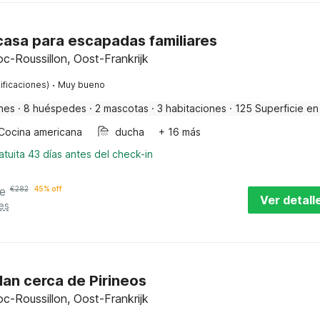
asa para escapadas familiares
oc-Roussillon, Oost-Frankrijk
·
ificaciones)
Muy bueno
nes
·
8 huéspedes
·
2 mascotas
·
3 habitaciones
·
125 Superficie en
Cocina americana
ducha
+ 16 más
tuita 43 días antes del check-in
e
€
282
45% off
Ver detall
es
lan cerca de Pirineos
oc-Roussillon, Oost-Frankrijk