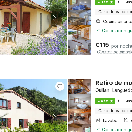
4.3 / 5
(31 Clas
Casa de vacacio
Cocina americ
Cancelación gra
€
115
por noch
+
Costes adicional
Retiro de mo
Quillan, Langued
4.4 / 5
(31 Clas
Casa de vacacio
Lavabo
Cancelación gra