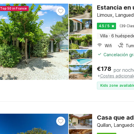
Estancia en 
 Top 50 in France
Limoux, Languedo
4.5 / 5
(39 Clas
Villa
·
6 huésped
Wifi
Tum
Cancelación gra
€
178
por noch
+
Costes adicional
Kids zone availabl
Casa que ad
Quillan, Langued