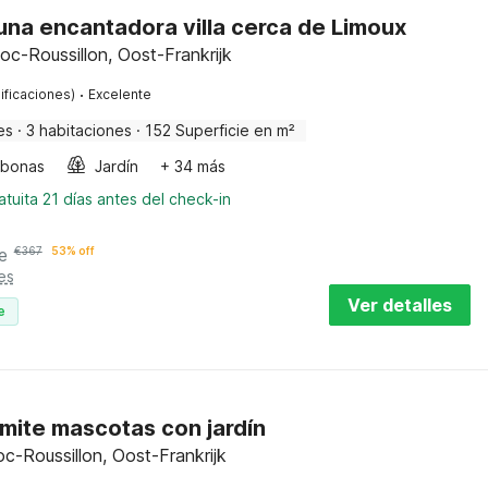
una encantadora villa cerca de Limoux
c-Roussillon, Oost-Frankrijk
·
ificaciones)
Excelente
es
·
3 habitaciones
·
152 Superficie en m²
bonas
Jardín
+ 34 más
tuita 21 días antes del check-in
e
€
367
53% off
es
Ver detalles
e
mite mascotas con jardín
oc-Roussillon, Oost-Frankrijk