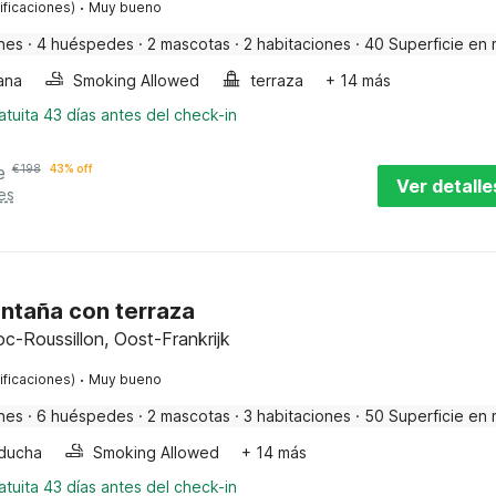
·
ificaciones)
Muy bueno
nes
·
4 huéspedes
·
2 mascotas
·
2 habitaciones
·
40 Superficie en 
ana
Smoking Allowed
terraza
+ 14 más
tuita 43 días antes del check-in
e
€
198
43% off
Ver detalle
es
ntaña con terraza
oc-Roussillon, Oost-Frankrijk
·
ificaciones)
Muy bueno
nes
·
6 huéspedes
·
2 mascotas
·
3 habitaciones
·
50 Superficie en 
ducha
Smoking Allowed
+ 14 más
tuita 43 días antes del check-in