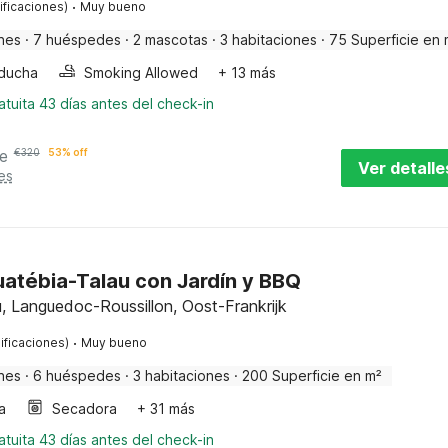
·
ificaciones)
Muy bueno
nes
·
7 huéspedes
·
2 mascotas
·
3 habitaciones
·
75 Superficie en 
ducha
Smoking Allowed
+ 13 más
tuita 43 días antes del check-in
e
€
320
53% off
Ver detalle
es
uatébia-Talau con Jardín y BBQ
, Languedoc-Roussillon, Oost-Frankrijk
·
ificaciones)
Muy bueno
nes
·
6 huéspedes
·
3 habitaciones
·
200 Superficie en m²
a
Secadora
+ 31 más
tuita 43 días antes del check-in