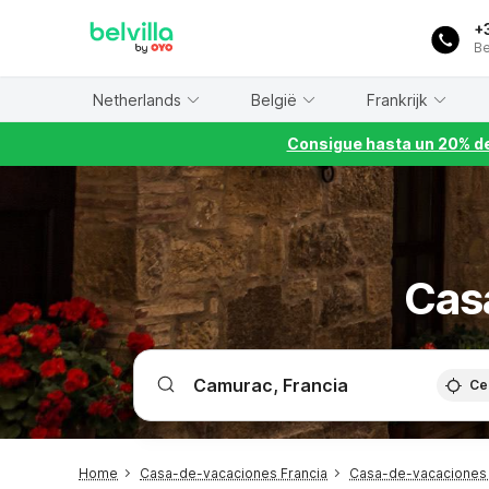
WIZARD MEMBER
+
Be
Netherlands
België
Frankrijk
Consigue hasta un 20% de
Cas
Ce
Home
Casa-de-vacaciones Francia
Casa-de-vacaciones