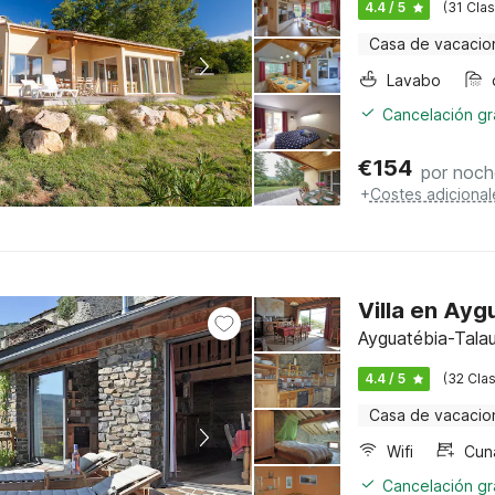
4.4 / 5
(31 Clas
Casa de vacacio
Lavabo
Cancelación gra
€
154
por noch
+
Costes adicional
Villa en Ayg
Ayguatébia-Talau
4.4 / 5
(32 Clas
Casa de vacacio
Wifi
Cun
Cancelación gra