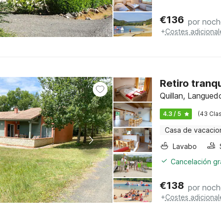
€
136
por noch
+
Costes adicional
Retiro tranqu
Quillan, Langued
4.3 / 5
(43 Clas
Casa de vacacio
Lavabo
Cancelación gra
€
138
por noch
+
Costes adicional