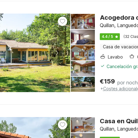
Acogedora c
Quillan, Langued
4.4 / 5
(32 Clas
Casa de vacacio
Lavabo
Cancelación gra
€
159
por noch
+
Costes adicional
Casa en Quil
Quillan, Langued