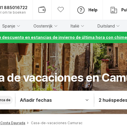
31 885016722
Help
Pu
l om te boeken
Spanje
Oostenrijk
Italië
Duitsland
 descuento en estancias de invierno de última hora con chime
a de vacaciones en Cam
Añadir fechas
2 huéspede
rca de
 Costa Daurada
Casa-de-vacaciones Camurac