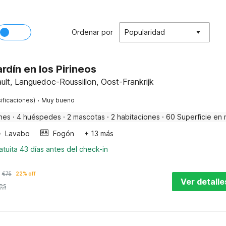
Ordenar por
Popularidad
rdín en los Pirineos
lt, Languedoc-Roussillon, Oost-Frankrijk
·
ificaciones)
Muy bueno
nes
·
4 huéspedes
·
2 mascotas
·
2 habitaciones
·
60 Superficie en 
Lavabo
Fogón
+ 13 más
tuita 43 días antes del check-in
€
75
22% off
Ver detalle
es