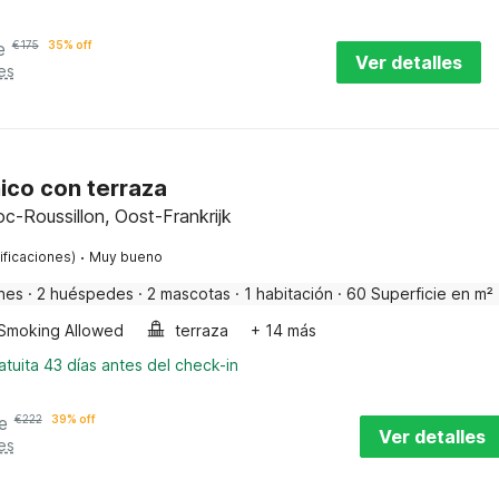
e
€
175
35% off
Ver detalles
es
ico con terraza
oc-Roussillon, Oost-Frankrijk
·
ificaciones)
Muy bueno
nes
·
2 huéspedes
·
2 mascotas
·
1 habitación
·
60 Superficie en m²
Smoking Allowed
terraza
+ 14 más
tuita 43 días antes del check-in
e
€
222
39% off
Ver detalles
es