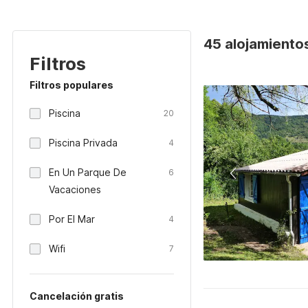
45 alojamiento
Filtros
Filtros populares
Piscina
20
Piscina Privada
4
En Un Parque De
6
Vacaciones
Por El Mar
4
Wifi
7
Cancelación gratis