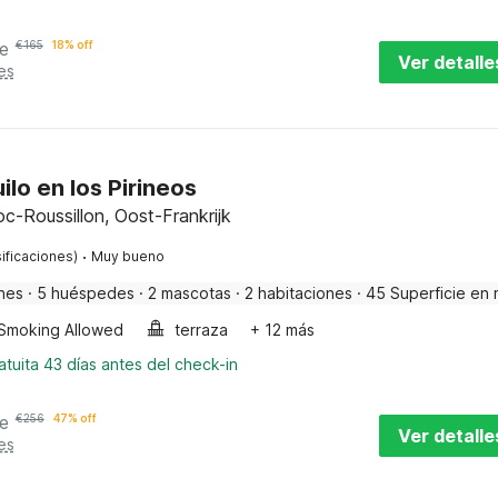
e
€
165
18% off
Ver detalle
es
ilo en los Pirineos
oc-Roussillon, Oost-Frankrijk
·
ificaciones)
Muy bueno
nes
·
5 huéspedes
·
2 mascotas
·
2 habitaciones
·
45 Superficie en 
Smoking Allowed
terraza
+ 12 más
tuita 43 días antes del check-in
e
€
256
47% off
Ver detalle
es