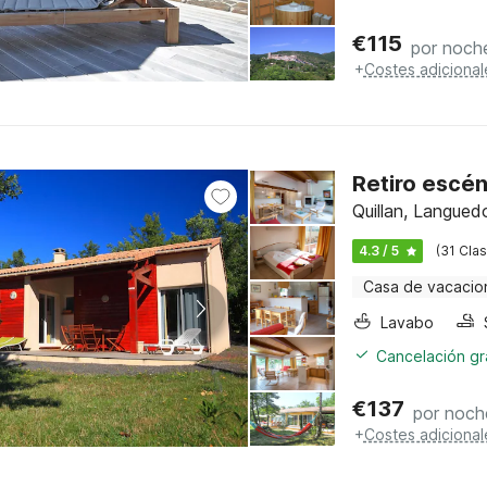
€
115
por noch
+
Costes adicional
Retiro escén
Quillan, Langued
4.3 / 5
(31 Clas
Casa de vacacio
Lavabo
Cancelación gra
€
137
por noch
+
Costes adicional