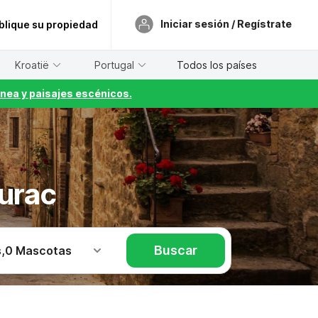
Iniciar sesión / Regístrate
blique su propiedad
Kroatië
Portugal
Todos los países
nea y paisajes escénicos.
urac
Buscar
s
,
0 Mascotas