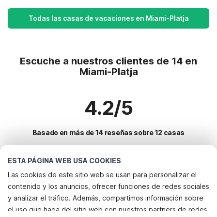
Todas las casas de vacaciones en Miami-Platja
Escuche a nuestros clientes de 14 en
Miami-Platja
4.2/5
Basado en más de 14 reseñas sobre 12 casas
ESTA PÁGINA WEB USA COOKIES
Destinos más populares para vacaciones
Las cookies de este sitio web se usan para personalizar el
contenido y los anuncios, ofrecer funciones de redes sociales
Ciudades con los mejores servicios para vacaciones
y analizar el tráfico. Además, compartimos información sobre
Alquileres vacacionales para familias con niños sant-andreu-salou
el uso que haga del sitio web con nuestros partners de redes
Servicios populares para vacaciones en Miami-platja