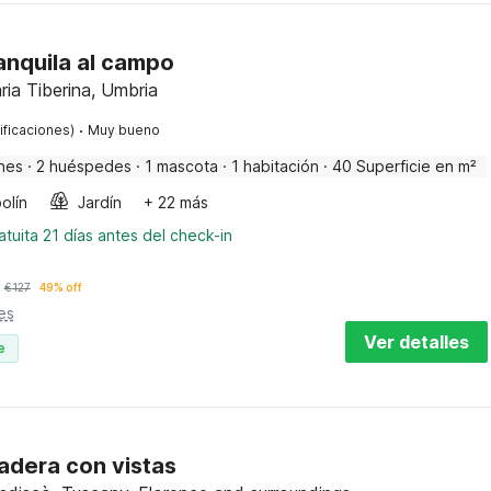
anquila al campo
ia Tiberina, Umbria
·
ificaciones)
Muy bueno
nes
·
2 huéspedes
·
1 mascota
·
1 habitación
·
40 Superficie en m²
olín
Jardín
+ 22 más
tuita 21 días antes del check-in
€
127
49% off
es
Ver detalles
e
ladera con vistas