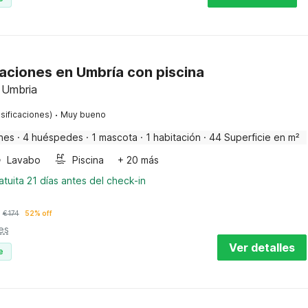
aciones en Umbría con piscina
, Umbria
·
sificaciones)
Muy bueno
nes
·
4 huéspedes
·
1 mascota
·
1 habitación
·
44 Superficie en m²
Lavabo
Piscina
+ 20 más
tuita 21 días antes del check-in
€
174
52% off
es
Ver detalles
e