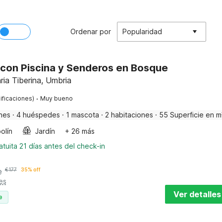
Ordenar por
Popularidad
con Piscina y Senderos en Bosque
ia Tiberina, Umbria
·
ificaciones)
Muy bueno
nes
·
4 huéspedes
·
1 mascota
·
2 habitaciones
·
55 Superficie en m
olín
Jardín
+ 26 más
tuita 21 días antes del check-in
e
€
177
35% off
es
Ver detalles
e