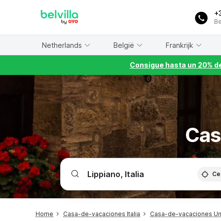
WIZARD MEMBER
+
Be
Netherlands
België
Frankrijk
Consigue hasta un 20% de
Cas
Ce
Home
Casa-de-vacaciones Italia
Casa-de-vacaciones U