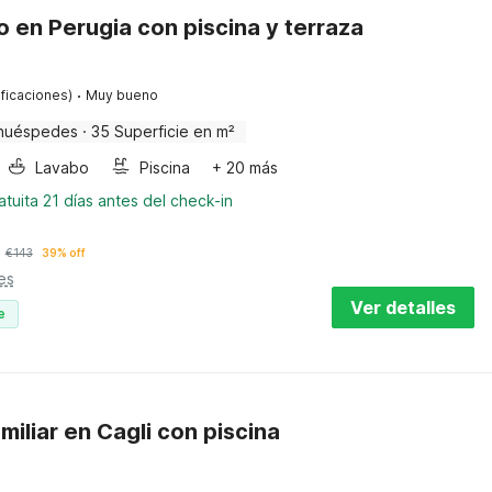
en Perugia con piscina y terraza
·
ificaciones)
Muy bueno
huéspedes
·
35 Superficie en m²
Lavabo
Piscina
+ 20 más
tuita 21 días antes del check-in
€
143
39% off
es
Ver detalles
e
miliar en Cagli con piscina