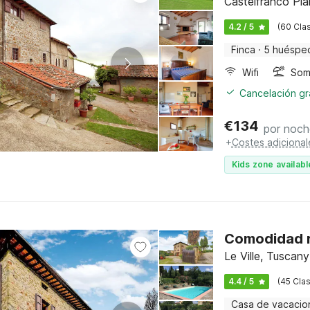
Castelfranco Pia
4.2 / 5
(60 Clas
Finca
·
5 huéspe
Wifi
Somb
Cancelación gra
€
134
por noch
+
Costes adicional
Kids zone availabl
Comodidad r
Le Ville, Tuscany
4.4 / 5
(45 Clas
Casa de vacacio