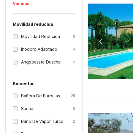
Ver más
Movilidad reducida
Movilidad Reducida
6
Inodoro Adaptado
4
Angepasste Dusche
6
Bienestar
Bañera De Burbujas
25
Sauna
5
Baño De Vapor Turco
2