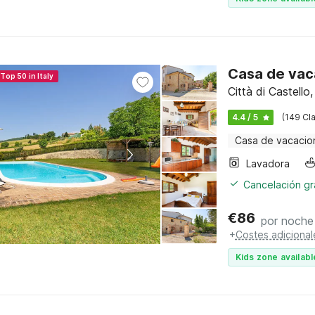
Casa de vac
Top 50 in Italy
Città di Castello
4.4 / 5
(149 Cla
Casa de vacacio
Lavadora
Cancelación gra
€
86
por noche
+
Costes adicional
Kids zone availabl