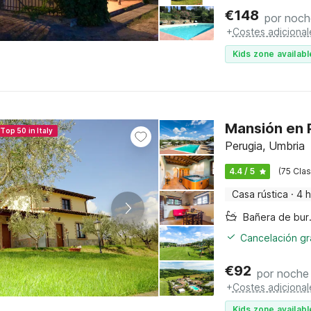
€
148
por noch
+
Costes adicional
Kids zone availabl
Mansión en P
Top 50 in Italy
Perugia, Umbria
4.4 / 5
(75 Clas
Casa rústica
·
4 
Bañer
Cancelación gra
€
92
por noche
+
Costes adicional
Kids zone availabl