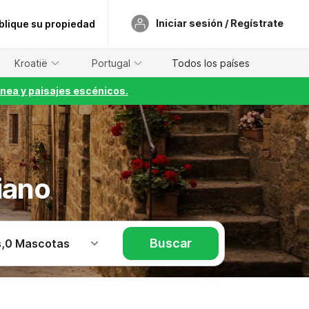
Iniciar sesión / Regístrate
blique su propiedad
Kroatië
Portugal
Todos los países
nea y paisajes escénicos.
iano
Buscar
s
,
0 Mascotas