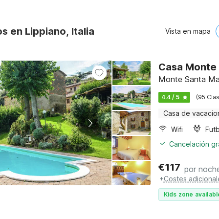
s en Lippiano, Italia
Vista en mapa
Casa Monte 
Monte Santa Mar
4.4 / 5
(95 Clas
Casa de vacacio
Wifi
Futb
Cancelación gra
€
117
por noch
+
Costes adicional
Kids zone availabl