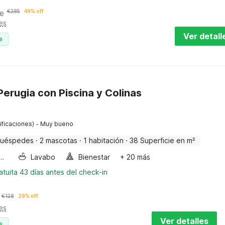
e
€
285
49% off
es
Ver detall
e
erugia con Piscina y Colinas
·
ificaciones)
Muy bueno
huéspedes
·
2 mascotas
·
1 habitación
·
38 Superficie en m²
a de burbujas
Lavabo
Bienestar
+ 20 más
tuita 43 días antes del check-in
€
128
29% off
es
Ver detalles
e