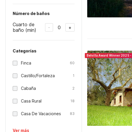
Número de baños
Cuarto de
0
-
+
baño (min)
Categorías
Belvilla Award Winner 2025 - 
Finca
60
Castillo/Fortaleza
1
Cabaña
2
Casa Rural
18
Casa De Vacaciones
83
Ver más