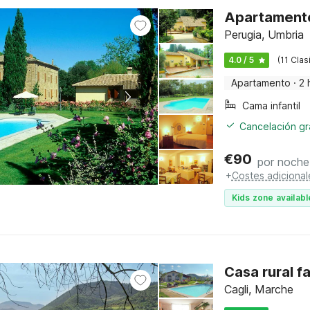
Apartamento 
Perugia, Umbria
4.0 / 5
(11 Clas
Apartamento
·
2 
Cama infantil
Cancelación gra
€
90
por noche
+
Costes adicional
Kids zone availabl
Casa rural fa
Cagli, Marche