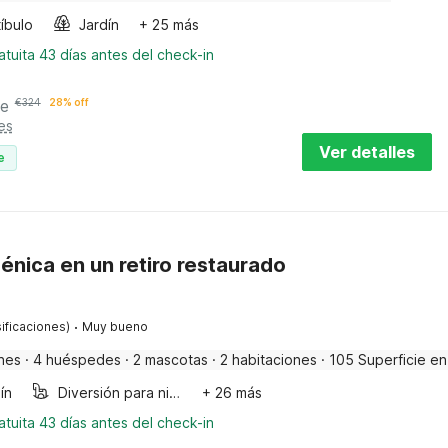
íbulo
Jardín
+ 25 más
tuita 43 días antes del check-in
he
€
324
28% off
es
Ver detalles
e
énica en un retiro restaurado
·
ificaciones)
Muy bueno
nes
·
4 huéspedes
·
2 mascotas
·
2 habitaciones
·
105 Superficie en
ín
Diversión para niños
+ 26 más
tuita 43 días antes del check-in