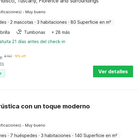
ndiscò, Tuscany, Florence and surroundings
·
ificaciones)
Muy bueno
des
·
2 mascotas
·
3 habitaciones
·
80 Superficie en m²
rilla
Tumbonas
+ 28 más
tuita 21 días antes del check-in
e
€
163
19% off
es
Ver detalles
e
ústica con un toque moderno
·
ificaciones)
Muy bueno
nes
·
7 huéspedes
·
3 habitaciones
·
140 Superficie en m²