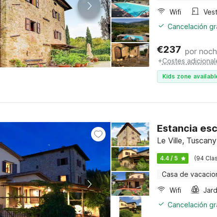
Wifi
Vest
Cancelación gra
€
237
por noc
+
Costes adicional
Kids zone availabl
Estancia esc
Le Ville, Tuscany
4.4 / 5
(94 Clas
Casa de vacacio
Wifi
Jard
Cancelación gra