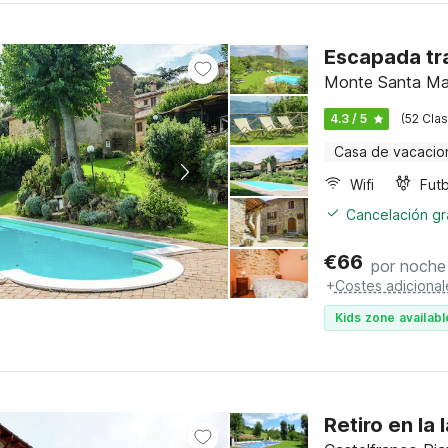
Escapada tr
Monte Santa Mar
4.3 / 5
(52 Clas
Casa de vacacio
Wifi
Futb
Cancelación gra
€
66
por noche
+
Costes adicional
Kids zone availabl
Retiro en la 