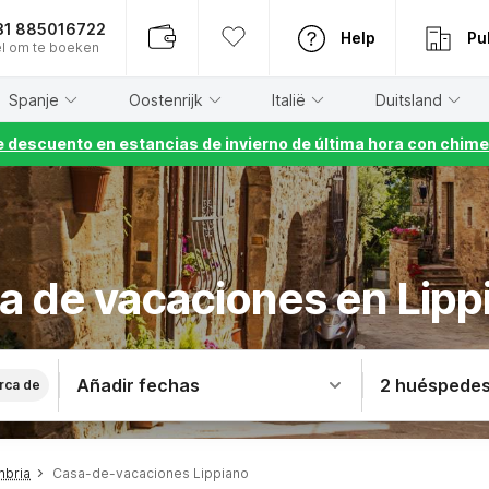
31 885016722
Help
Pu
l om te boeken
Spanje
Oostenrijk
Italië
Duitsland
 descuento en estancias de invierno de última hora con chime
a de vacaciones en Lipp
Añadir fechas
2 huéspede
rca de
mbria
Casa-de-vacaciones Lippiano