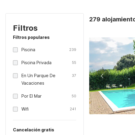
279 alojamiento
Filtros
Filtros populares
Piscina
239
Piscina Privada
55
En Un Parque De
37
Vacaciones
Por El Mar
50
Wifi
241
Cancelación gratis