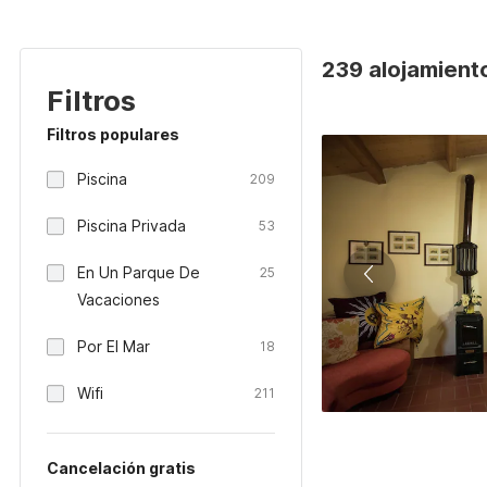
239 alojamiento
Filtros
Filtros populares
Piscina
209
Piscina Privada
53
En Un Parque De
25
Vacaciones
Por El Mar
18
Wifi
211
Cancelación gratis