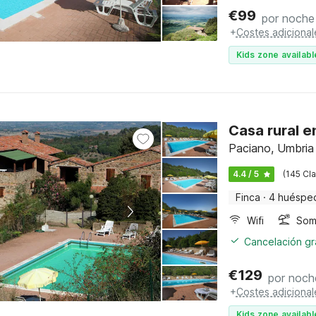
€
99
por noche
+
Costes adicional
Kids zone availabl
Casa rural e
Paciano, Umbria
4.4 / 5
(145 Cla
Finca
·
4 huéspe
Wifi
Somb
Cancelación gra
€
129
por noch
+
Costes adicional
Kids zone availabl