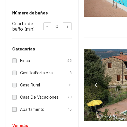
Número de baños
Cuarto de
0
-
+
baño (min)
Categorías
Finca
56
Castillo/Fortaleza
3
Casa Rural
11
Casa De Vacaciones
78
Apartamento
45
Ver más