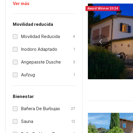
Ver más
Award Winner 2024
Movilidad reducida
Movilidad Reducida
4
Inodoro Adaptado
1
Angepasste Dusche
3
Aufzug
1
Bienestar
Bañera De Burbujas
27
Sauna
12