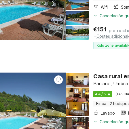
Wifi
Somb
Cancelación gra
€
151
por noch
+
Costes adicional
Kids zone availabl
Casa rural e
Paciano, Umbria
4.4 / 5
(145 Cla
Finca
·
2 huéspe
Lavabo
Cancelación gra