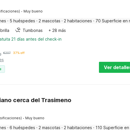
·
ificaciones)
Muy bueno
nes
·
5 huéspedes
·
2 mascotas
·
2 habitaciones
·
70 Superficie en 
rilla
Tumbonas
+ 28 más
tuita 21 días antes del check-in
e
€
207
37% off
es
Ver detalle
e
iano cerca del Trasimeno
·
sificaciones)
Muy bueno
nes
·
6 huéspedes
·
2 mascotas
·
2 habitaciones
·
110 Superficie en