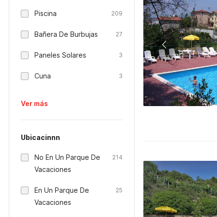
Piscina
209
Bañera De Burbujas
27
Paneles Solares
3
Cuna
3
Ver más
Ubicacinnn
No En Un Parque De
214
Vacaciones
En Un Parque De
25
Vacaciones