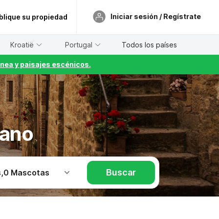
Iniciar sesión / Regístrate
blique su propiedad
Kroatië
Portugal
Todos los países
nea y paisajes escénicos.
iano
Buscar
s
,
0 Mascotas