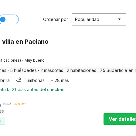
Ordenar por
Popularidad
villa en Paciano
·
ificaciones)
Muy bueno
nes
·
5 huéspedes
·
2 mascotas
·
2 habitaciones
·
75 Superficie en 
rilla
Tumbonas
+ 28 más
tuita 21 días antes del check-in
e
€
207
37% off
es
Ver detalle
e