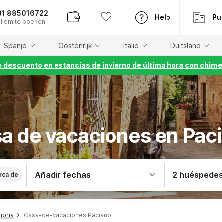
31 885016722
Help
Pu
l om te boeken
Spanje
Oostenrijk
Italië
Duitsland
 descuento en estancias de invierno de última hora con chime
a de vacaciones en Pac
Añadir fechas
2 huéspede
rca de
mbria
Casa-de-vacaciones Paciano