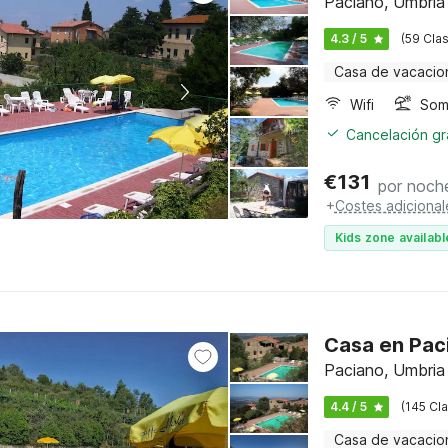
Paciano, Umbria
4.3 / 5
(59 Clas
Casa de vacacio
Wifi
Somb
Cancelación gra
€
131
por noch
+
Costes adicional
Kids zone availabl
Casa en Pac
Paciano, Umbria
4.4 / 5
(145 Cla
Casa de vacacio