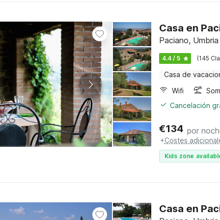
Casa en Pac
Paciano, Umbria
4.4 / 5
(145 Cla
Casa de vacacio
Wifi
Somb
Cancelación gra
€
134
por noch
+
Costes adicional
Kids zone availabl
Casa en Pac