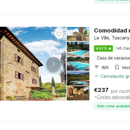
Comodidad r
Le Ville, Tuscany
4.4 / 5
(45 Clas
Casa de vacacio
Wifi
Vest
Cancelación gra
€
237
por noc
+
Costes adicional
Kids zone availabl