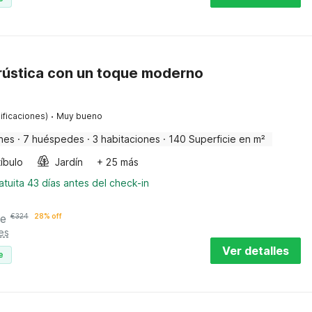
ústica con un toque moderno
·
ificaciones)
Muy bueno
nes
·
7 huéspedes
·
3 habitaciones
·
140 Superficie en m²
íbulo
Jardín
+ 25 más
tuita 43 días antes del check-in
he
€
324
28% off
es
Ver detalles
e