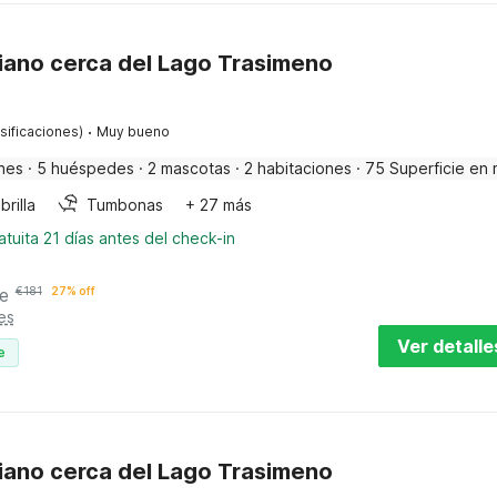
iano cerca del Lago Trasimeno
·
sificaciones)
Muy bueno
nes
·
5 huéspedes
·
2 mascotas
·
2 habitaciones
·
75 Superficie en 
rilla
Tumbonas
+ 27 más
tuita 21 días antes del check-in
e
€
181
27% off
es
Ver detalle
e
iano cerca del Lago Trasimeno