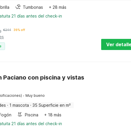
rilla
Tumbonas
+ 28 más
tuita 21 días antes del check-in
e
€
244
39% off
es
Ver detall
e
n Paciano con piscina y vistas
·
sificaciones)
Muy bueno
des
·
1 mascota
·
35 Superficie en m²
Fogón
Piscina
+ 18 más
tuita 21 días antes del check-in