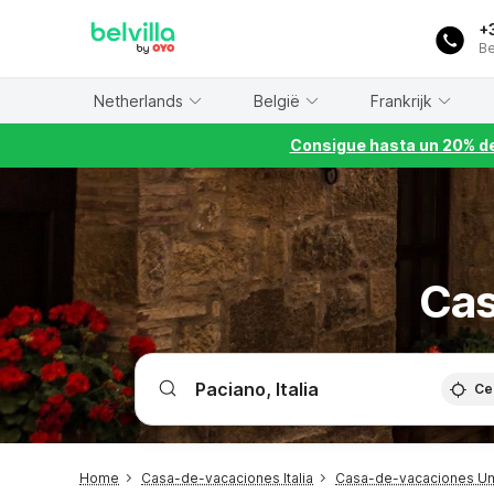
WIZARD MEMBER
+
Be
Netherlands
België
Frankrijk
Consigue hasta un 20% de
Cas
Ce
Home
Casa-de-vacaciones Italia
Casa-de-vacaciones U