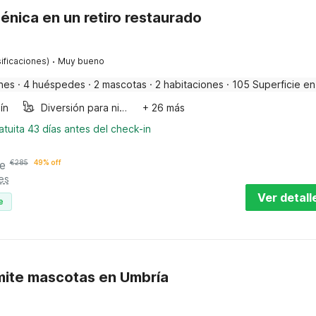
énica en un retiro restaurado
·
ificaciones)
Muy bueno
nes
·
4 huéspedes
·
2 mascotas
·
2 habitaciones
·
105 Superficie en
ín
Diversión para niños
+ 26 más
tuita 43 días antes del check-in
e
€
285
49% off
es
Ver detall
e
dmite mascotas en Umbría