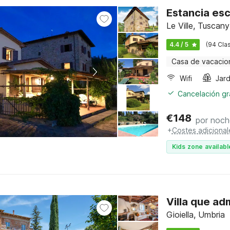
Estancia esc
Le Ville, Tuscany
4.4 / 5
(94 Clas
Casa de vacacio
Wifi
Jard
Cancelación gra
€
148
por noch
+
Costes adicional
Kids zone availabl
Villa que a
Gioiella, Umbria