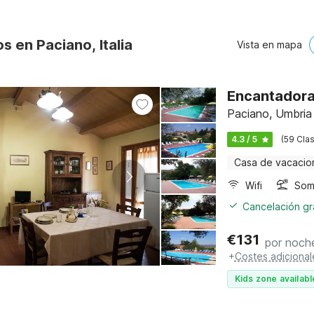
s en Paciano, Italia
Vista en mapa
Encantadora 
Paciano, Umbria
4.3 / 5
(59 Clas
Casa de vacacio
Wifi
Somb
Cancelación gra
€
131
por noch
+
Costes adicional
Kids zone availabl