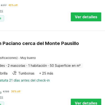
€
177
45% off
es
Ver detalles
e
n Paciano cerca del Monte Pausillo
·
sificaciones)
Muy bueno
des
·
2 mascotas
·
1 habitación
·
50 Superficie en m²
rilla
Tumbonas
+ 25 más
tuita 21 días antes del check-in
e
€
199
36% off
es
Ver detalles
e