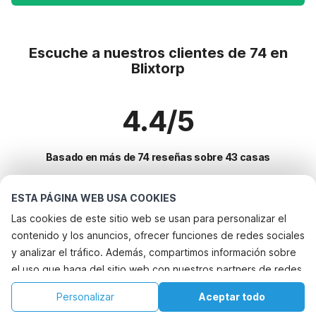
Escuche a nuestros clientes de 74 en
Blixtorp
4.4/5
Basado en más de 74 reseñas sobre 43 casas
ESTA PÁGINA WEB USA COOKIES
Destinos más populares para vacaciones
Las cookies de este sitio web se usan para personalizar el
contenido y los anuncios, ofrecer funciones de redes sociales
Ciudades con los mejores servicios para vacaciones
y analizar el tráfico. Además, compartimos información sobre
Casa de vacaciones junto al mar vasby
el uso que haga del sitio web con nuestros partners de redes
Servicios populares para vacaciones en Blixtorp
Casa de vacaciones junto al mar torgestad
sociales, publicidad y análisis web, quienes pueden
Casa de vacaciones junto al mar
Personalizar
Aceptar todo
Ciudades populares para vacaciones en Vastmanland
combinarla con otra información que les haya proporcionado
Casa de vacaciones junto al mar hjalteby
Casa de vacaciones con barbacoa
Inicio
Lista de deseos
Reservas
Cuenta